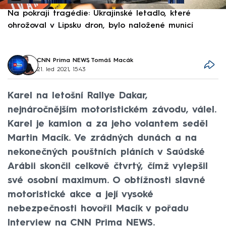
Na pokraji tragédie: Ukrajinské letadlo, které
P
ohrožoval v Lipsku dron, bylo naložené municí
e
CNN Prima NEWS
,
Tomáš Macák
21. led 2021, 15:43
Karel na letošní Rallye Dakar,
nejnáročnějším motoristickém závodu, válel.
Karel je kamion a za jeho volantem seděl
Martin Macík. Ve zrádných dunách a na
nekonečných pouštních pláních v Saúdské
Arábii skončil celkově čtvrtý, čímž vylepšil
své osobní maximum. O obtížnosti slavné
motoristické akce a její vysoké
nebezpečnosti hovořil Macík v pořadu
Interview na CNN Prima NEWS.