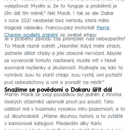
vylepšovat. Myslím si, že to funguje a problémů je
čím dál tím méně,“ řekl Macík. I tak se ale Dakar
v roce 2021 neobešel bez nehody, která měla
tragické následky. Francouzský motorkář
Pierre
Cherpin podlehl zranění
ze sedmé etapy.
Je v průběhu závodu čas přemýšlet nad nebezpečím?
To Macík rázně odmítl. „Nesmíte! Když máte strach,
začnete dělat chyby a jste obecně nervózní. Abyste
se vyvarovali tomuto nastavení, musíte mít v hlavě
srovnané myšlenky a zkušenosti. Podívejte se, kdo to
vyhrává. Jsou to starší chlapi. Jsou rychlí, umí potlačit
pud sebezáchovy a umí si poradit na místě.“
Snažíme se povědomí o Dakaru šířit dál
Martin Macík se svojí posádkou byl jedním z mnoha
českých účastníků uplynulé pouti po poušti. Tato
událost má v tuzemsku vysokou míru pozornosti, a to
už dlouhodobě. „Máme dlouhou historii, a to zvláště
v kamionové kategorii. Především díky Karlu