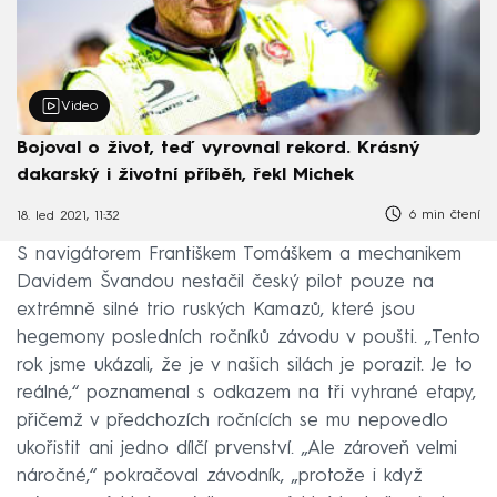
Video
Bojoval o život, teď vyrovnal rekord. Krásný
dakarský i životní příběh, řekl Michek
6 min čtení
18. led 2021, 11:32
S navigátorem Františkem Tomáškem a mechanikem
Davidem Švandou nestačil český pilot pouze na
extrémně silné trio ruských Kamazů, které jsou
hegemony posledních ročníků závodu v poušti. „Tento
rok jsme ukázali, že je v našich silách je porazit. Je to
reálné,“ poznamenal s odkazem na tři vyhrané etapy,
přičemž v předchozích ročnících se mu nepovedlo
ukořistit ani jedno dílčí prvenství. „Ale zároveň velmi
náročné,“ pokračoval závodník, „protože i když