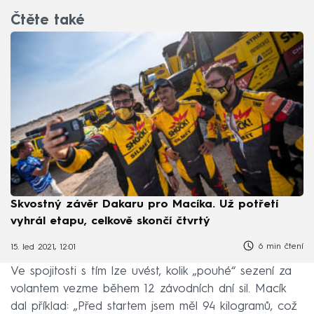
Čtěte také
Skvostný závěr Dakaru pro Macíka. Už potřetí
vyhrál etapu, celkově skončí čtvrtý
6 min čtení
15. led 2021, 12:01
Ve spojitosti s tím lze uvést, kolik „pouhé“ sezení za
volantem vezme během 12 závodních dní sil. Macík
dal příklad: „Před startem jsem měl 94 kilogramů, což