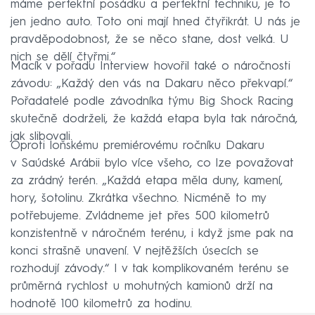
máme perfektní posádku a perfektní techniku, je to
jen jedno auto. Toto oni mají hned čtyřikrát. U nás je
pravděpodobnost, že se něco stane, dost velká. U
nich se dělí čtyřmi.“
Macík v pořadu Interview hovořil také o náročnosti
závodu: „Každý den vás na Dakaru něco překvapí.“
Pořadatelé podle závodníka týmu Big Shock Racing
skutečně dodrželi, že každá etapa byla tak náročná,
jak slibovali.
Oproti loňskému premiérovému ročníku Dakaru
v Saúdské Arábii bylo více všeho, co lze považovat
za zrádný terén. „Každá etapa měla duny, kamení,
hory, šotolinu. Zkrátka všechno. Nicméně to my
potřebujeme. Zvládneme jet přes 500 kilometrů
konzistentně v náročném terénu, i když jsme pak na
konci strašně unavení. V nejtěžších úsecích se
rozhodují závody.“ I v tak komplikovaném terénu se
průměrná rychlost u mohutných kamionů drží na
hodnotě 100 kilometrů za hodinu.