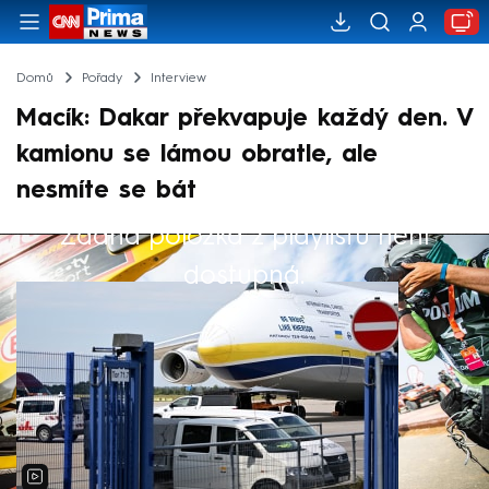
Domů
Pořady
Interview
Macík: Dakar překvapuje každý den. V
kamionu se lámou obratle, ale
nesmíte se bát
Žádná položka z playlistu není
Výběr redakce
dostupná.