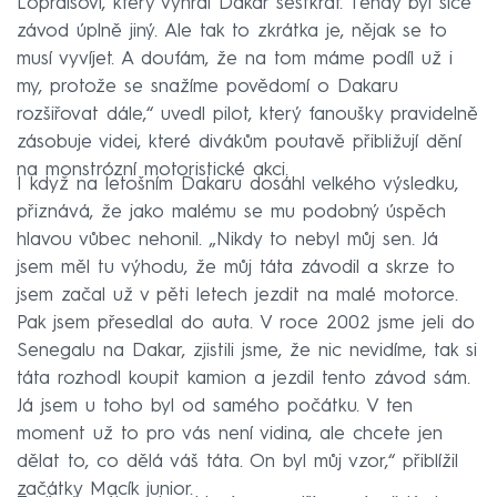
Lopraisovi, který vyhrál Dakar šestkrát. Tehdy byl sice
závod úplně jiný. Ale tak to zkrátka je, nějak se to
musí vyvíjet. A doufám, že na tom máme podíl už i
my, protože se snažíme povědomí o Dakaru
rozšiřovat dále,“ uvedl pilot, který fanoušky pravidelně
zásobuje videi, které divákům poutavě přibližují dění
na monstrózní motoristické akci.
I když na letošním Dakaru dosáhl velkého výsledku,
přiznává, že jako malému se mu podobný úspěch
hlavou vůbec nehonil. „Nikdy to nebyl můj sen. Já
jsem měl tu výhodu, že můj táta závodil a skrze to
jsem začal už v pěti letech jezdit na malé motorce.
Pak jsem přesedlal do auta. V roce 2002 jsme jeli do
Senegalu na Dakar, zjistili jsme, že nic nevidíme, tak si
táta rozhodl koupit kamion a jezdil tento závod sám.
Já jsem u toho byl od samého počátku. V ten
moment už to pro vás není vidina, ale chcete jen
dělat to, co dělá váš táta. On byl můj vzor,“ přiblížil
začátky Macík junior.