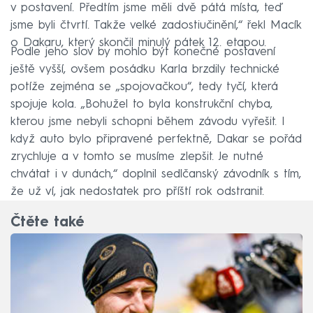
v postavení. Předtím jsme měli dvě pátá místa, teď
jsme byli čtvrtí. Takže velké zadostiučinění,“ řekl Macík
o Dakaru, který skončil minulý pátek 12. etapou.
Podle jeho slov by mohlo být konečné postavení
ještě vyšší, ovšem posádku Karla brzdily technické
potíže zejména se „spojovačkou“, tedy tyčí, která
spojuje kola. „Bohužel to byla konstrukční chyba,
kterou jsme nebyli schopni během závodu vyřešit. I
když auto bylo připravené perfektně, Dakar se pořád
zrychluje a v tomto se musíme zlepšit. Je nutné
chvátat i v dunách,“ doplnil sedlčanský závodník s tím,
že už ví, jak nedostatek pro příští rok odstranit.
Čtěte také