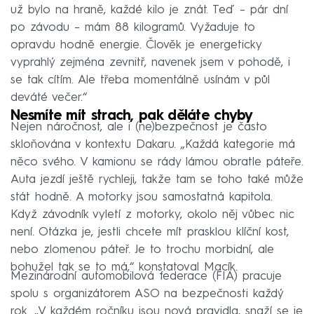
už bylo na hraně, každé kilo je znát. Teď – pár dní
po závodu – mám 88 kilogramů. Vyžaduje to
opravdu hodně energie. Člověk je energeticky
vyprahlý zejména zevnitř, navenek jsem v pohodě, i
se tak cítím. Ale třeba momentálně usínám v půl
deváté večer.“
Nesmíte mít strach, pak děláte chyby
Nejen náročnost, ale i (ne)bezpečnost je často
skloňována v kontextu Dakaru. „Každá kategorie má
něco svého. V kamionu se rády lámou obratle páteře.
Auta jezdí ještě rychleji, takže tam se toho také může
stát hodně. A motorky jsou samostatná kapitola.
Když závodník vyletí z motorky, okolo něj vůbec nic
není. Otázka je, jestli chcete mít prasklou klíční kost,
nebo zlomenou páteř. Je to trochu morbidní, ale
bohužel tak se to má,“ konstatoval Macík.
Mezinárodní automobilová federace (FIA) pracuje
spolu s organizátorem ASO na bezpečnosti každý
rok. „V každém ročníku jsou nová pravidla, snaží se je