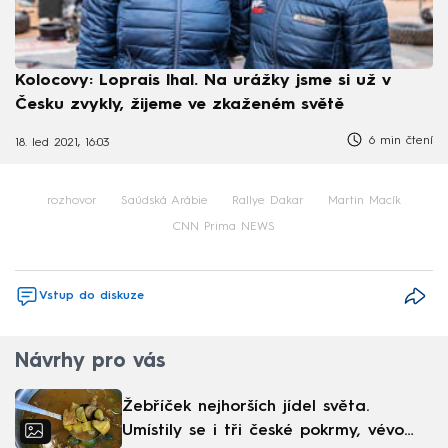
Kolocovy: Loprais lhal. Na urážky jsme si už v
Česku zvykly, žijeme ve zkaženém světě
6 min čtení
18. led 2021, 16:03
rozhovor
Saúdská Arábie
Rallye Dakar
Martin Macík
CNN Prima NEWS
Vstup do diskuze
Návrhy pro vás
Žebříček nejhorších jídel světa.
Umístily se i tři české pokrmy, vévodí