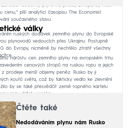
y zavádět dodávky plynu na příděl, Evropa by však
 cenu,“ píší analytici časopisu The Economist.
ování současného stavu.
etické války
ováním ruských dodávek zemního plynu do Evropské
vou plynovodů vedoucích přes Ukrajinu. Postupně
 do Evropy, nicméně by nechtělo ztratit všechny
cítce.
tšímu nárůstu cen zemního plynu na evropském trhu.
avedením cenových stropů na ruskou ropu a jejich
o z prodeje menší objemy peněz. Rusko by ji
ých koutů světa, což by fakticky vedlo ke zlevnění
ažilo by se také přesvědčit země ropného kartelu
enu ropy držely vysoko.
Čtěte také
Nedodáváním plynu nám Rusko