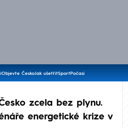
í
Objevte Česko
Jak ušetřit
Sport
Počasí
Česko zcela bez plynu.
énáře energetické krize v