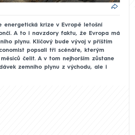
 energetická krize v Evropě letošní
nčí. A to i navzdory faktu, že Evropa má
ho plynu. Klíčový bude vývoj v příštím
Economist popsali tři scénáře, kterým
měsíců čelit. A v tom nejhorším zůstane
dávek zemního plynu z východu, ale i