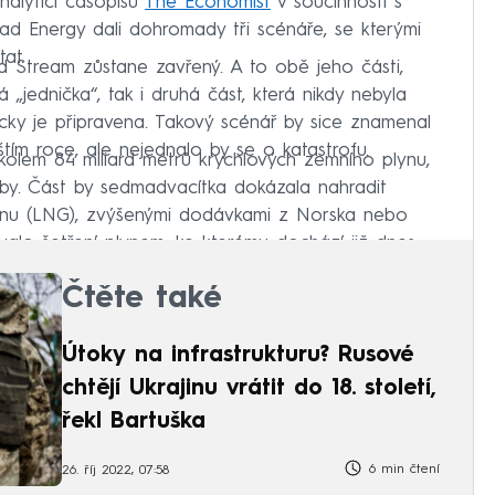
nalytici časopisu
The Economist
v součinnosti s
ad Energy dali dohromady tři scénáře, se kterými
at.
 Stream zůstane zavřený. A to obě jeho části,
„jednička“, tak i druhá část, která nikdy nebyla
ky je připravena. Takový scénář by sice znamenal
štím roce, ale nejednalo by se o katastrofu.
olem 84 miliard metrů krychlových zemního plynu,
řeby. Část by sedmadvacítka dokázala nahradit
nu (LNG), zvýšenými dodávkami z Norska nebo
lo šetření plynem, ke kterému dochází již dnes.
Čtěte také
Útoky na infrastrukturu? Rusové
chtějí Ukrajinu vrátit do 18. století,
řekl Bartuška
6 min čtení
26. říj 2022, 07:58