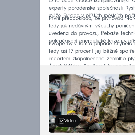
O to bude situace komplikovanější. A
experty poradenské společnosti Ryst
může Evropa v příštích měsících počít
První předpokládá, že plynovod Nord
tedy jak nedávnými výbuchy poničená 
uvedena do provozu, třebaže technic
pokračování energetické krize i v pří
Evropě by v tomto případě chybělo k
tedy asi 17 procent její běžné spot
importem zkapalněného zemního ply
Ázerbájdžánu. Současně by pokračova
Video