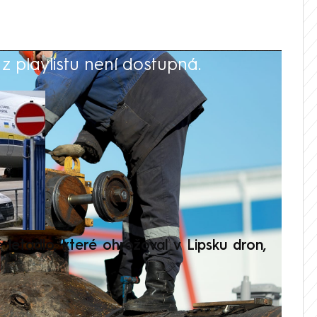
 playlistu není dostupná.
V
é letadlo, které ohrožoval v Lipsku dron,
Přilá
polit