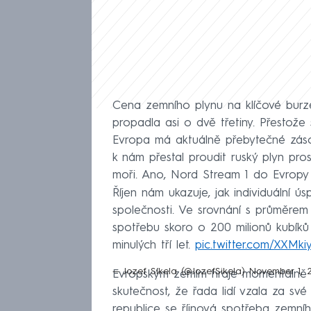
Cena zemního plynu na klíčové burz
propadla asi o dvě třetiny. Přestože 
Evropa má aktuálně přebytečné záso
k nám přestal proudit ruský plyn pr
moři. Ano, Nord Stream 1 do Evropy
Říjen nám ukazuje, jak individuální 
společnosti. Ve srovnání s průměrem p
spotřebu skoro o 200 milionů kubíků
minulých tří let.
pic.twitter.com/XXMki
— Jozef Síkela (@JozefSikela)
November 1, 
Evropským zemím hraje momentálně 
skutečnost, že řada lidí vzala za své
republice se říjnová spotřeba zemníh