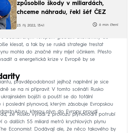
způsobilo škody v miliardách,
chceme náhradu, řekl šéf ČEZ
6 min čtení
23. říj 2022, 13:41
ť s očekávaným vstupem globální ekonomiky do
e klesat, a tak by se ruská strategie trestat
ynu mohla do značné míry míjet účinkem. Přesto
sadit a energetická krize v Evropě by se
arity
ariantu, pravděpodobnost jejíhož naplnění je sice
padně se na ni připravit. V tomto scénáři Rusko
krajinském bojišti a pouští se do totální
 i poslední plynovod, kterým zásobuje Evropskou
nfrastrukturu, kterou plyn do Evropy proudí.
dá, že Rusko vyřadí z provozu plynovodní potrubí
ví o dalších 55 miliard metrů krychlových plynu
u The Economist. Dodávají ale, že něco takového by