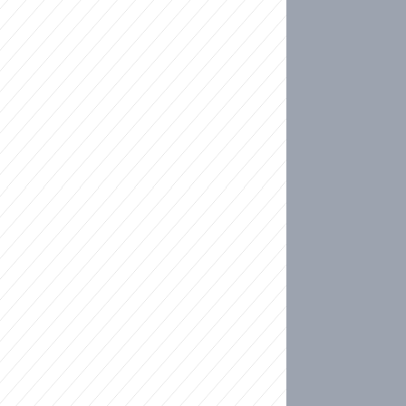
ideo
kat migranty do Česka? Sami by odešli, tvrdí exp
ické sebevraždě