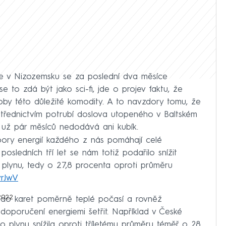
e v Nizozemsku se za poslední dva měsíce
se to zdá být jako sci-fi, jde o projev faktu, že
by této důležité komodity. A to navzdory tomu, že
ostřednictvím potrubí doslova utopeného v Baltském
 už pár měsíců nedodává ani kubík.
úspory energií každého z nás pomáhají celé
osledních tří let se nám totiž podařilo snížit
 plynu, tedy o 27,8 procenta oproti průměru
yrJwV
2022
do karet poměrně teplé počasí a rovněž
 doporučení energiemi šetřit. Například v České
o plynu snížila oproti tříletému průměru téměř o 28