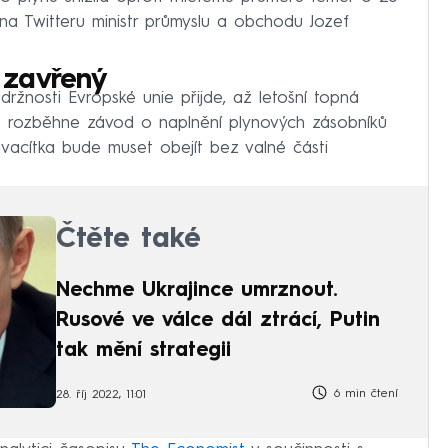
 na Twitteru ministr průmyslu a obchodu Jozef
 zavřený
držnosti Evropské unie přijde, až letošní topná
iž rozběhne závod o naplnění plynových zásobníků
dvacítka bude muset obejít bez valné části
Čtěte také
Nechme Ukrajince umrznout.
Rusové ve válce dál ztrácí, Putin
tak mění strategii
6 min čtení
28. říj 2022, 11:01