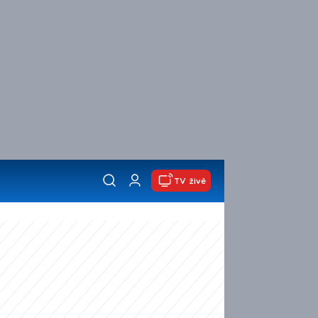
TV živě