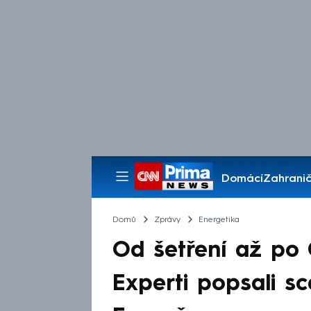
Domácí
Zahranič
Pořady
Domů
Zprávy
Energetika
Od šetření až po 
Experti popsali sc