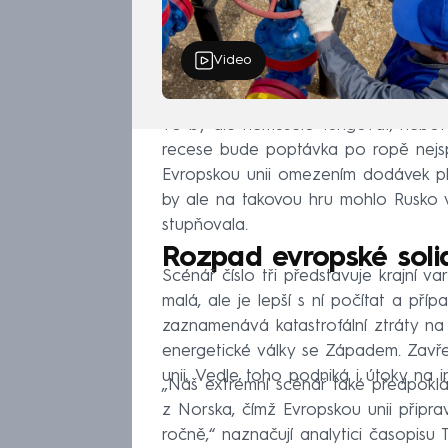
Video
To by ale nemuselo fungovat, nebo
recese bude poptávka po ropě nejspíš
Evropskou unii omezením dodávek pl
by ale na takovou hru mohlo Rusko v
stupňovala.
Rozpad evropské solid
Scénář číslo tři představuje krajní v
malá, ale je lepší s ní počítat a pří
zaznamenává katastrofální ztráty na u
energetické války se Západem. Zavře
unii. Vedle toho podniká i útoky na i
„Náš extrémní scénář také předpoklá
z Norska, čímž Evropskou unii připra
ročně,“ naznačují analytici časopis