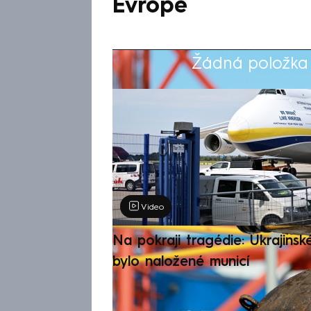
Evropě
Žádná položka z
Výběr redakce
Video
Na pokraji tragédie: Ukrajinsk
bylo naložené municí