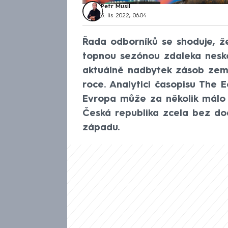
Petr Musil
5. lis 2022, 06:04
Řada odborníků se shoduje, že
topnou sezónou zdaleka nesko
aktuálně nadbytek zásob zemní
roce. Analytici časopisu The 
Evropa může za několik málo 
Česká republika zcela bez do
západu.