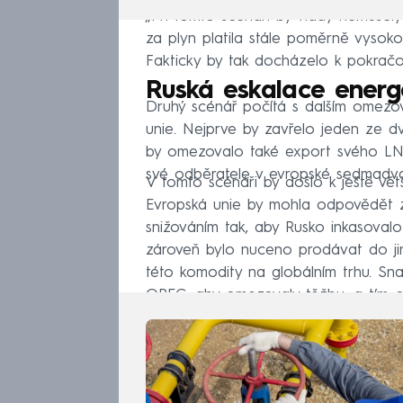
„Při tomto scénáři by vlády nemusel
za plyn platila stále poměrně vysokou
Fakticky by tak docházelo k pokrač
Ruská eskalace energ
Druhý scénář počítá s dalším omez
unie. Nejprve by zavřelo jeden ze d
by omezovalo také export svého LNG
své odběratele v evropské sedmadva
V tomto scénáři by došlo k ještě vě
Evropská unie by mohla odpovědět z
snižováním tak, aby Rusko inkasoval
zároveň bylo nuceno prodávat do jin
této komodity na globálním trhu. Sn
OPEC, aby omezovaly těžbu, a tím c