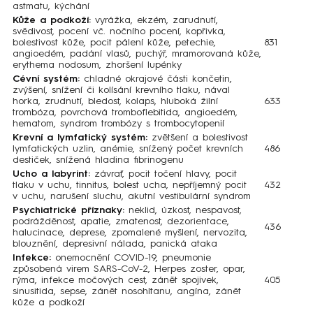
astmatu, kýchání
Kůže a podkoží:
vyrážka, ekzém, zarudnutí,
svědivost, pocení vč. nočního pocení, kopřivka,
bolestivost kůže, pocit pálení kůže, petechie,
831
angioedém, padání vlasů, puchýř, mramorovaná kůže,
erythema nodosum, zhoršení lupénky
Cévní systém:
chladné okrajové části končetin,
zvýšení, snížení či kolísání krevního tlaku, nával
horka, zrudnutí, bledost, kolaps, hluboká žilní
633
trombóza, povrchová tromboflebitida, angioedém,
hematom, syndrom trombózy s trombocytopenií
Krevní a lymfatický systém:
zvětšení a bolestivost
lymfatických uzlin, anémie, snížený počet krevních
486
destiček, snížená hladina fibrinogenu
Ucho a labyrint:
závrať, pocit točení hlavy, pocit
tlaku v uchu, tinnitus, bolest ucha, nepříjemný pocit
432
v uchu, narušení sluchu, akutní vestibulární syndrom
Psychiatrické příznaky:
neklid, úzkost, nespavost,
podrážděnost, apatie, zmatenost, dezorientace,
436
halucinace, deprese, zpomalené myšlení, nervozita,
blouznění, depresivní nálada, panická ataka
Infekce:
onemocnění COVID-19, pneumonie
způsobená virem SARS-CoV-2, Herpes zoster, opar,
rýma, infekce močových cest, zánět spojivek,
405
sinusitida, sepse, zánět nosohltanu, angína, zánět
kůže a podkoží