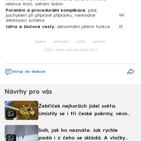
retence moči, selhání ledvin
Poranění a procedurální komplikace:
pád,
pochybení při přípravě přípravku, nevhodné
99
dávkovací schéma
Játra a žlučové cesty:
abnormální jaterní funkce
15
bolest
očkování
kůže
vakcína
Státní ústav pro kontrolu léčiv
Vstup do diskuze
Návrhy pro vás
Žebříček nejhorších jídel světa.
Umístily se i tři české pokrmy, vévodí
skandinávská kuchyně
Sníh, jak ho neznáte: Jak rychle
padá i z čeho se skládá. A vločky