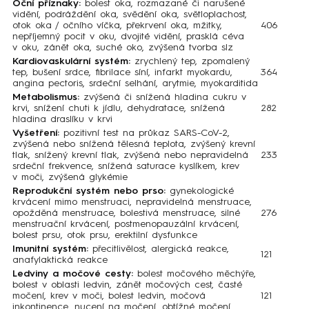
Oční příznaky:
bolest oka, rozmazané či narušené
vidění, podráždění oka, svědění oka, světloplachost,
otok oka / očního víčka, překrvení oka, mžitky,
406
nepříjemný pocit v oku, dvojité vidění, prasklá céva
v oku, zánět oka, suché oko, zvýšená tvorba slz
Kardiovaskulární systém:
zrychlený tep, zpomalený
tep, bušení srdce, fibrilace síní, infarkt myokardu,
364
angina pectoris, srdeční selhání, arytmie, myokarditida
Metabolismus:
zvýšená či snížená hladina cukru v
krvi, snížení chuti k jídlu, dehydratace, snížená
282
hladina draslíku v krvi
Vyšetření:
pozitivní test na průkaz SARS-CoV-2,
zvýšená nebo snížená tělesná teplota, zvýšený krevní
tlak, snížený krevní tlak, zvýšená nebo nepravidelná
233
srdeční frekvence, snížená saturace kyslíkem, krev
v moči, zvýšená glykémie
Reprodukční systém nebo prso:
gynekologické
krvácení mimo menstruaci, nepravidelná menstruace,
opožděná menstruace, bolestivá menstruace, silné
276
menstruační krvácení, postmenopauzální krvácení,
bolest prsu, otok prsu, erektilní dysfunkce
Imunitní systém:
přecitlivělost, alergická reakce,
121
anafylaktická reakce
Ledviny a močové cesty:
bolest močového měchýře,
bolest v oblasti ledvin, zánět močových cest, časté
močení, krev v moči, bolest ledvin, močová
121
inkontinence, nucení na močení, obtížné močení,