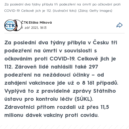
Za poslední dva týdny přibyla tři podezření na úmrtí po očkování proti
COVID-19. Celkově jich je 112. (ilustrační foto)
Zdroj: Getty Images
ČTK
,
Eliška Míková
9. zář 2021, 18:13
Za poslední dva týdny přibyla v Česku tři
podezření na úmrtí v souvislosti s
očkováním proti COVID-19. Celkově jich je
112. Zároveň lidé nahlásili také 297
podezření na nežádoucí účinky – od
zahájení vakcinace jde už o 8 161 případů.
Vyplývá to z pravidelné zprávy Státního
ústavu pro kontrolu léčiv (SÚKL).
Zdravotníci přitom rozdali už přes 11,5
milionu dávek vakcíny proti covidu.