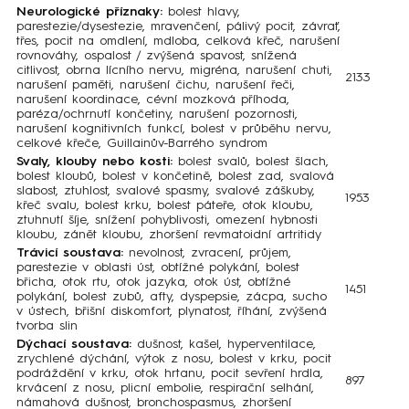
Neurologické příznaky:
bolest hlavy,
parestezie/dysestezie, mravenčení, pálivý pocit, závrať,
třes, pocit na omdlení, mdloba, celková křeč, narušení
rovnováhy, ospalost / zvýšená spavost, snížená
citlivost, obrna lícního nervu, migréna, narušení chuti,
2133
narušení paměti, narušení čichu, narušení řeči,
narušení koordinace, cévní mozková příhoda,
paréza/ochrnutí končetiny, narušení pozornosti,
narušení kognitivních funkcí, bolest v průběhu nervu,
celkové křeče, Guillainův-Barrého syndrom
Svaly, klouby nebo kosti:
bolest svalů, bolest šlach,
bolest kloubů, bolest v končetině, bolest zad, svalová
slabost, ztuhlost, svalové spasmy, svalové záškuby,
1953
křeč svalu, bolest krku, bolest páteře, otok kloubu,
ztuhnutí šíje, snížení pohyblivosti, omezení hybnosti
kloubu, zánět kloubu, zhoršení revmatoidní artritidy
Trávicí soustava:
nevolnost, zvracení, průjem,
parestezie v oblasti úst, obtížné polykání, bolest
břicha, otok rtu, otok jazyka, otok úst, obtížné
1451
polykání, bolest zubů, afty, dyspepsie, zácpa, sucho
v ústech, břišní diskomfort, plynatost, říhání, zvýšená
tvorba slin
Dýchací soustava
:
dušnost, kašel, hyperventilace,
zrychlené dýchání, výtok z nosu, bolest v krku, pocit
podráždění v krku, otok hrtanu, pocit sevření hrdla,
897
krvácení z nosu, plicní embolie, respirační selhání,
námahová dušnost, bronchospasmus, zhoršení