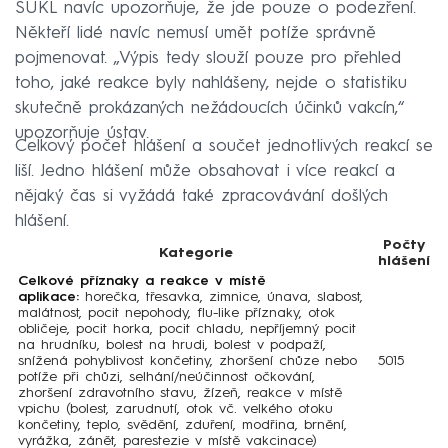
SÚKL navíc upozorňuje, že jde pouze o podezření.
Někteří lidé navíc nemusí umět potíže správně
pojmenovat. „Výpis tedy slouží pouze pro přehled
toho, jaké reakce byly nahlášeny, nejde o statistiku
skutečně prokázaných nežádoucích účinků vakcín,“
upozorňuje ústav.
Celkový počet hlášení a součet jednotlivých reakcí se
liší. Jedno hlášení může obsahovat i více reakcí a
nějaký čas si vyžádá také zpracovávání došlých
hlášení.
Počty
Kategorie
hlášení
Celkové příznaky a reakce v místě
aplikace:
horečka, třesavka, zimnice, únava, slabost,
malátnost, pocit nepohody, flu-like příznaky, otok
obličeje, pocit horka, pocit chladu, nepříjemný pocit
na hrudníku, bolest na hrudi, bolest v podpaží,
snížená pohyblivost končetiny, zhoršení chůze nebo
5015
potíže při chůzi, selhání/neúčinnost očkování,
zhoršení zdravotního stavu, žízeň, reakce v místě
vpichu (bolest, zarudnutí, otok vč. velkého otoku
končetiny, teplo, svědění, zduření, modřina, brnění,
vyrážka, zánět, parestezie v místě vakcinace)