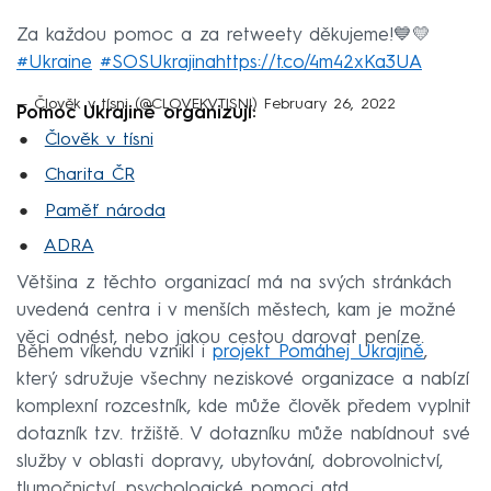
Za každou pomoc a za retweety děkujeme!💙💛
#Ukraine
#SOSUkrajina
https://t.co/4m42xKa3UA
— Člověk v tísni (@CLOVEKVTISNI)
February 26, 2022
Pomoc Ukrajině organizují:
Člověk v tísni
Charita ČR
Paměť národa
ADRA
Většina z těchto organizací má na svých stránkách
uvedená centra i v menších městech, kam je možné
věci odnést, nebo jakou cestou darovat peníze.
Během víkendu vznikl i
projekt Pomáhej Ukrajině
,
který sdružuje všechny neziskové organizace a nabízí
komplexní rozcestník, kde může člověk předem vyplnit
dotazník tzv. tržiště. V dotazníku může nabídnout své
služby v oblasti dopravy, ubytování, dobrovolnictví,
tlumočnictví, psychologické pomoci atd.