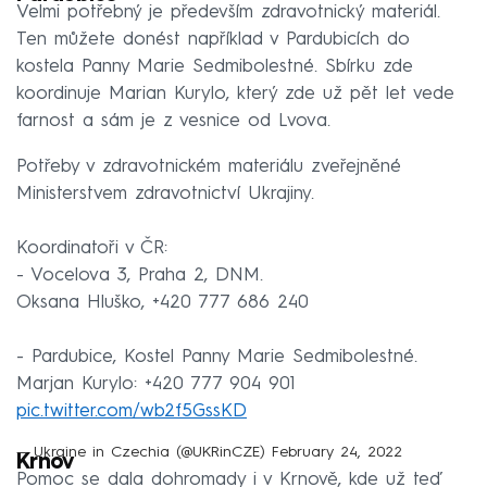
Velmi potřebný je především zdravotnický materiál.
Ten můžete donést například v Pardubicích do
kostela Panny Marie Sedmibolestné. Sbírku zde
koordinuje Marian Kurylo, který zde už pět let vede
farnost a sám je z vesnice od Lvova.
Potřeby v zdravotnickém materiálu zveřejněné
Ministerstvem zdravotnictví Ukrajiny.
Koordinatoři v ČR:
- Vocelova 3, Praha 2, DNM.
Oksana Hluško, +420 777 686 240
- Pardubice, Kostel Panny Marie Sedmibolestné.
Marjan Kurylo: +420 777 904 901
pic.twitter.com/wb2f5GssKD
— Ukraine in Czechia (@UKRinCZE)
February 24, 2022
Krnov
Pomoc se dala dohromady i v Krnově, kde už teď