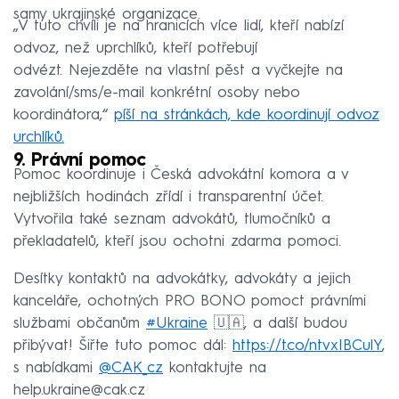
samy ukrajinské organizace.
„V tuto chvíli je na hranicích více lidí, kteří nabízí
odvoz, než uprchlíků, kteří potřebují
odvézt. Nejezděte na vlastní pěst a vyčkejte na
zavolání/sms/e-mail konkrétní osoby nebo
koordinátora,“
píší na stránkách, kde koordinují odvoz
urchlíků.
9. Právní pomoc
Pomoc koordinuje i Česká advokátní komora a v
nejbližších hodinách zřídí i transparentní účet.
Vytvořila také seznam advokátů, tlumočníků a
překladatelů, kteří jsou ochotni zdarma pomoci.
Desítky kontaktů na advokátky, advokáty a jejich
kanceláře, ochotných PRO BONO pomoct právními
službami občanům
#Ukraine
🇺🇦, a další budou
přibývat! Šiřte tuto pomoc dál:
https://t.co/ntvxIBCulY
,
s nabídkami
@CAK_cz
kontaktujte na
help.ukraine@cak.cz