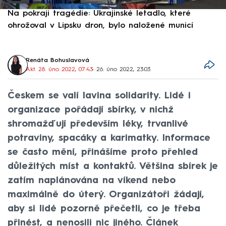
Na pokraji tragédie: Ukrajinské letadlo, které
P
ohrožoval v Lipsku dron, bylo naložené municí
e
Renáta Bohuslavová
Akt. 28. úno 2022, 07:43
• 26. úno 2022, 23:03
Českem se valí lavina solidarity. Lidé i
organizace pořádají sbírky, v nichž
shromažďují především léky, trvanlivé
potraviny, spacáky a karimatky. Informace
se často mění, přinášíme proto přehled
důležitých míst a kontaktů. Většina sbírek je
zatím naplánována na víkend nebo
maximálně do úterý. Organizátoři žádají,
aby si lidé pozorně přečetli, co je třeba
přinést, a nenosili nic jiného. Článek