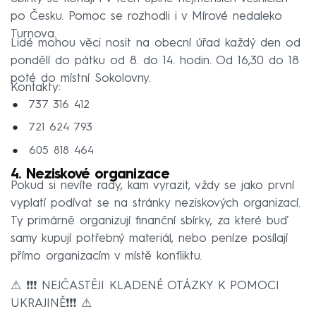
po Česku. Pomoc se rozhodli i v Mírové nedaleko
Turnova.
Lidé mohou věci nosit na obecní úřad každý den od
pondělí do pátku od 8. do 14. hodin. Od 16,30 do 18
poté do místní Sokolovny.
Kontakty:
737 316 412
721 624 793
605 818 464
4. Neziskové organizace
Pokud si nevíte rady, kam vyrazit, vždy se jako první
vyplatí podívat se na stránky neziskových organizací.
Ty primárně organizují finanční sbírky, za které buď
samy kupují potřebný materiál, nebo peníze posílají
přímo organizacím v místě konfliktu.
⚠ ❗❗❗ NEJČASTĚJI KLADENÉ OTÁZKY K POMOCI
UKRAJINĚ❗❗❗ ⚠