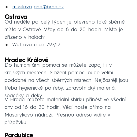
musilova.jana@brno.cz
.
Ostrava
Od neděle po celý týden je otevřeno také sběrné
místo v Ostravě. Vždy od 8 do 20. hodin. Místo je
zřízeno v halách:
Wattova ulice 797/17
Hradec Králové
Do humanitární pomoci se můžete zapojit i v
krajských městech. Složení pomoci bude velmi
podobné na všech sběrných místech. Nejčastěji jsou
třeba hygienické potřeby, zdravotnický materiál,
spacáky a deky.
V Hradci můžete materiální sbírku přinést ve všední
dny od 16 do 20 hodin. Věci noste přímo na
Masarykovo nádraží. Přesnou adresu vidíte v
příspěvku.
Pardubice