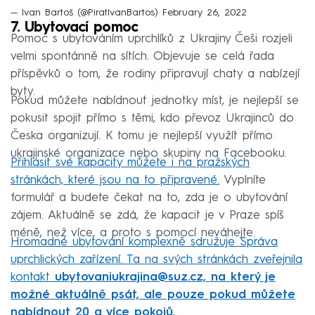
— Ivan Bartoš (@PiratIvanBartos)
February 26, 2022
7. Ubytovací pomoc
Pomoc s ubytováním uprchlíků z Ukrajiny Češi rozjeli
velmi spontánně na sítích. Objevuje se celá řada
příspěvků o tom, že rodiny připravují chaty a nabízejí
byty.
Pokud můžete nabídnout jednotky míst, je nejlepší se
pokusit spojit přímo s těmi, kdo převoz Ukrajinců do
Česka organizují. K tomu je nejlepší využít přímo
ukrajinské organizace nebo skupiny na Facebooku.
Přihlásit své kapacity můžete i na pražských
stránkách, které jsou na to připravené.
Vyplníte
formulář a budete čekat na to, zda je o ubytování
zájem. Aktuálně se zdá, že kapacit je v Praze spíš
méně, než více, a proto s pomocí neváhejte.
Hromadné ubytování komplexně sdružuje Správa
uprchlických zařízení. Ta na svých stránkách zveřejnila
kontakt
ubytovaniukrajina@suz.cz, na který je
možné aktuálně psát, ale pouze pokud můžete
nabídnout 20 a více pokojů.