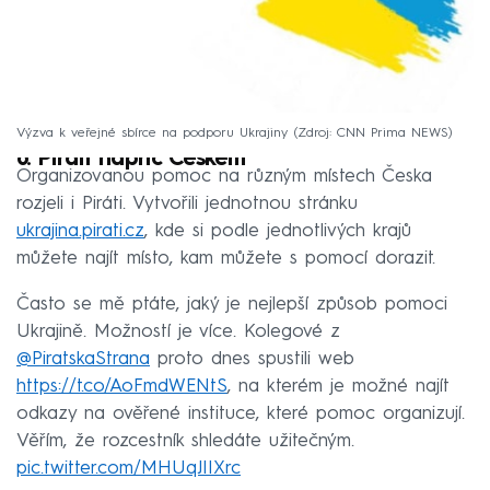
Výzva k veřejné sbírce na podporu Ukrajiny
Zdroj: CNN Prima NEWS
6. Piráti napříč Českem
Organizovanou pomoc na různým místech Česka
rozjeli i Piráti. Vytvořili jednotnou stránku
ukrajina.pirati.cz
, kde si podle jednotlivých krajů
můžete najít místo, kam můžete s pomocí dorazit.
Často se mě ptáte, jaký je nejlepší způsob pomoci
Ukrajině. Možností je více. Kolegové z
@PiratskaStrana
proto dnes spustili web
https://t.co/AoFmdWENtS
, na kterém je možné najít
odkazy na ověřené instituce, které pomoc organizují.
Věřím, že rozcestník shledáte užitečným.
pic.twitter.com/MHUqJIIXrc