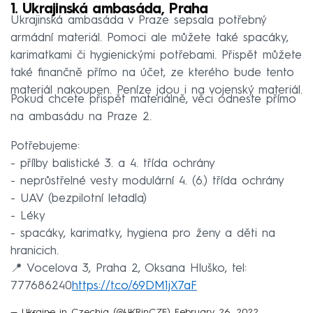
1. Ukrajinská ambasáda, Praha
Ukrajinská ambasáda v Praze sepsala potřebný
armádní materiál. Pomoci ale můžete také spacáky,
karimatkami či hygienickými potřebami. Přispět můžete
také finančně přímo na účet, ze kterého bude tento
materiál nakoupen. Peníze jdou i na vojenský materiál.
Pokud chcete přispět materiálně, věci odneste přímo
na ambasádu na Praze 2.
Potřebujeme:
- přílby balistické 3. a 4. třída ochrány
- neprůstřelné vesty modulární 4. (6.) třída ochrány
- UAV (bezpilotní letadla)
- Léky
- spacáky, karimatky, hygiena pro ženy a děti na
hranicich.
📍 Vocelova 3, Praha 2, Oksana Hluško, tel:
777686240
https://t.co/69DM1jX7aF
— Ukraine in Czechia (@UKRinCZE)
February 26, 2022