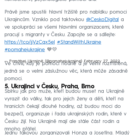
Právě jsme spustili: hlavní tržiště pro nabídku pomoci
Ukrajincům. Vzniklo pod taktovkou
@CeskoDigital
a
ve spolupráci se všemi hlavními organizacemi, které
pracují s migranty v Česku. Zapojte se a sdílejte:
https://t.co/jjVzCqx5el
#StandWithUkraine
#pomahejukrajine
💙💛
— Pomáhej Ukrajině (@pomahejukrajine)
February 27, 2022
Ve chvíli, kdy je pomoci hodně a je velmi roztříštěná,
jedná se o velmi záslužnou věc, která může zásadně
pomoci.
5. Ukrajinci v Česku, Praha, Brno
Sbírku jak pro muže, kteří budou muset na Ukrajině
vyrazit do války, tak pro jejich ženy a děti, kteří na
hranicích čekají dlouhé hodiny, až budou moci do
bezpečí, organizuje i řada ukrajinských rodin, které v
Česku žijí. Na Ukrajině mají ale stále část rodin a
mnoho přátel.
Jednu takovou zorganizovali Honza a Josefína. Mladý