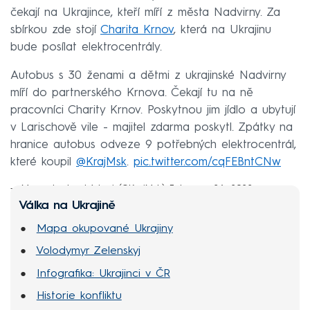
čekají na Ukrajince, kteří míří z města Nadvirny. Za
sbírkou zde stojí
Charita Krnov
, která na Ukrajinu
bude posílat elektrocentrály.
Autobus s 30 ženami a dětmi z ukrajinské Nadvirny
míří do partnerského Krnova. Čekají tu na ně
pracovníci Charity Krnov. Poskytnou jim jídlo a ubytují
v Larischově vile - majitel zdarma poskytl. Zpátky na
hranice autobus odveze 9 potřebných elektrocentrál,
které koupil
@KrajMsk
.
pic.twitter.com/cqFEBntCNw
— Moravskoslezský kraj (@KrajMsk)
February 26, 2022
Válka na Ukrajině
Mapa okupované Ukrajiny
Volodymyr Zelenskyj
Infografika: Ukrajinci v ČR
Historie konfliktu