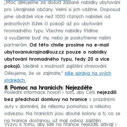
„Moc děkujeme za dosud zaslané nabídky ubytování
pro Ukrajinské občany. Velmi si jich vážíme. Doposud
jsme obdrželi více než 1000 různých nabídek od
jednotlivých lůžek či pokojů až po ubytování
hromadného typu. Všechny nabídky třídíme
a využijeme buď my, nebo je poskytneme našim
partnerům.
Od této chvíle prosíme na e-mail
ubytovaniukrajina@suz.cz pouze o nabídky
ubytování hromadného typu, tedy 20 a více
pokojů.
Ideálně s možností zajištění stravování.
Děkujeme, že se zajímáte,“
píše správa na svých
stránkách.
8. Pomoc na hranicích: Nejezděte
Poslední informace hovoří i tom, aby Češi
nejezdili
bez předchozí domluvy na hranice
s prázdnými
auty v domnění, že někomu pomohou a někoho
odvezou. Na hranicích jsou dlouhé kolony a ti, co se
na hranice dostanou, už mají odvoz zajištěn.
Výzvu k tomu, aby lidé na hranice nejezdili, dávají i