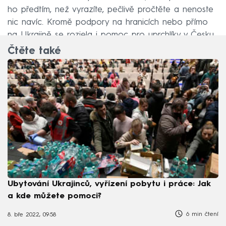
ho předtím, než vyrazíte, pečlivě pročtěte a nenoste
nic navíc. Kromě podpory na hranicích nebo přímo
na Ukrajině se rozjela i pomoc pro uprchlíky v Česku.
Čtěte také
Ubytování Ukrajinců, vyřízení pobytu i práce: Jak
a kde můžete pomoci?
6 min čtení
8. bře 2022, 09:58