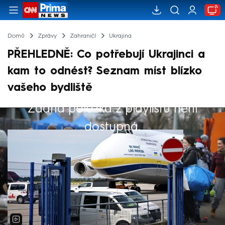
Domů
Zprávy
Zahraničí
Ukrajina
PŘEHLEDNĚ: Co potřebují Ukrajinci a
kam to odnést? Seznam míst blízko
vašeho bydliště
Žádná položka z playlistu není
Výběr redakce
dostupná.