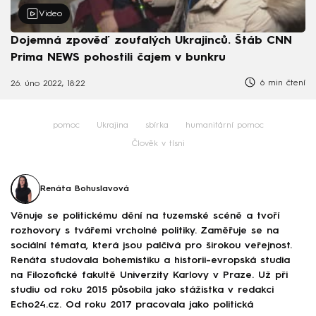
Video
Dojemná zpověď zoufalých Ukrajinců. Štáb CNN
Prima NEWS pohostili čajem v bunkru
6 min čtení
26. úno 2022, 18:22
pomoc
Ukrajina
sbírka
humanitární pomoc
Člověk v tísni
Renáta Bohuslavová
Věnuje se politickému dění na tuzemské scéně a tvoří
rozhovory s tvářemi vrcholné politiky. Zaměřuje se na
sociální témata, která jsou palčivá pro širokou veřejnost.
Renáta studovala bohemistiku a historii-evropská studia
na Filozofické fakultě Univerzity Karlovy v Praze. Už při
studiu od roku 2015 působila jako stážistka v redakci
Echo24.cz. Od roku 2017 pracovala jako politická