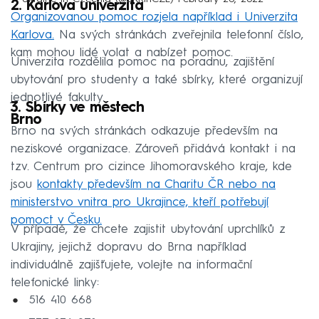
2. Karlova univerzita
Organizovanou pomoc rozjela například i Univerzita
Karlova.
Na svých stránkách zveřejnila telefonní číslo,
kam mohou lidé volat a nabízet pomoc.
Univerzita rozdělila pomoc na poradnu, zajištění
ubytování pro studenty a také sbírky, které organizují
jednotlivé fakulty.
3. Sbírky ve městech
Brno
Brno na svých stránkách odkazuje především na
neziskové organizace. Zároveň přidává kontakt i na
tzv. Centrum pro cizince Jihomoravského kraje, kde
jsou
kontakty především na Charitu ČR nebo na
ministerstvo vnitra pro Ukrajince, kteří potřebují
pomoct v Česku.
V případě, že chcete zajistit ubytování uprchlíků z
Ukrajiny, jejichž dopravu do Brna například
individuálně zajišťujete, volejte na informační
telefonické linky:
516 410 668