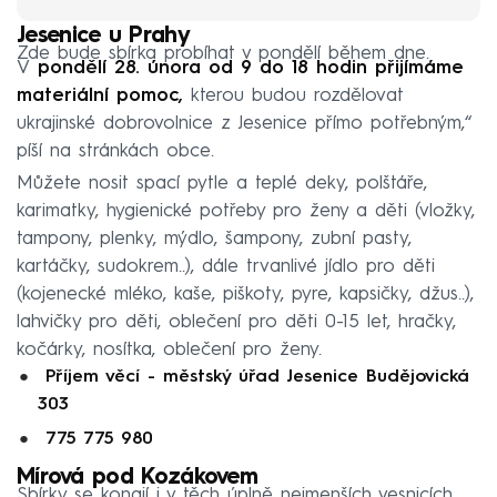
Jesenice u Prahy
Zde bude sbírka probíhat v pondělí během dne.
V
pondělí 28. února od 9 do 18 hodin přijímáme
materiální pomoc,
kterou budou rozdělovat
ukrajinské dobrovolnice z Jesenice přímo potřebným,“
píší na stránkách obce.
Můžete nosit spací pytle a teplé deky, polštáře,
karimatky, hygienické potřeby pro ženy a děti (vložky,
tampony, plenky, mýdlo, šampony, zubní pasty,
kartáčky, sudokrem..), dále trvanlivé jídlo pro děti
(kojenecké mléko, kaše, piškoty, pyre, kapsičky, džus..),
lahvičky pro děti, oblečení pro děti 0-15 let, hračky,
kočárky, nosítka, oblečení pro ženy.
Příjem věcí - městský úřad Jesenice Budějovická
303
775 775 980
Mírová pod Kozákovem
Sbírky se konají i v těch úplně nejmenších vesnicích