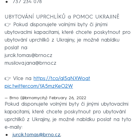
737 234 078
UBYTOVÁNÍ UPRCHLÍKŮ a POMOC UKRAJINĚ
👉 Pokud disponujete volnými byty či jinými
ubytovacími kapacitami, které chcete poskytnout pro
ubytování uprchlíků z Ukrajiny, je možné nabídku
poslat na:
jurcik.tomas@brno.cz
musilova.jana@brno.cz
👉 Více na
https://t.co/ql5qNXWoat
pic.twitter.com/fA5mzKeO2W
— Brno (@brnomycity)
February 26, 2022
Pokud disponujete volnými byty či jinými ubytovacími
kapacitami, které chcete poskytnout pro ubytování
uprchlíků z Ukrajiny, je možné nabídku poslat na tyto
e-maily:
jurcik.tomas@brno.cz
,