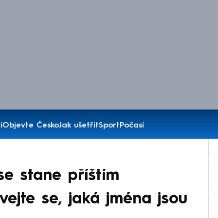
í
Objevte Česko
Jak ušetřit
Sport
Počasí
e stane příštím
vejte se, jaká jména jsou