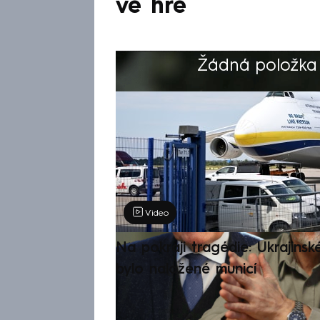
ve hře
Žádná položka z
Výběr redakce
Video
Na pokraji tragédie: Ukrajinsk
bylo naložené municí