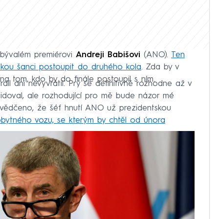
 bývalém premiérovi
Andreji Babišovi
(ANO).
Ten
lkou šanci postoupit do druhého kola
. Zda by v
na tom, kdo by do finále postoupil s ním.
il ani nevyvrátil. Prý se definitivně rozhodne až v
andidoval, ale rozhodující pro mě bude názor mé
řesvědčeno, že šéf hnutí ANO už prezidentskou
obytného vozu, se kterým by chtěl od února