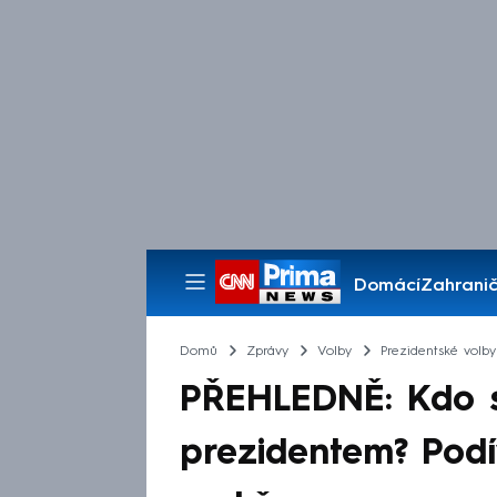
Domácí
Zahranič
Pořady
Domů
Zprávy
Volby
Prezidentské volby
PŘEHLEDNĚ: Kdo s
prezidentem? Podí