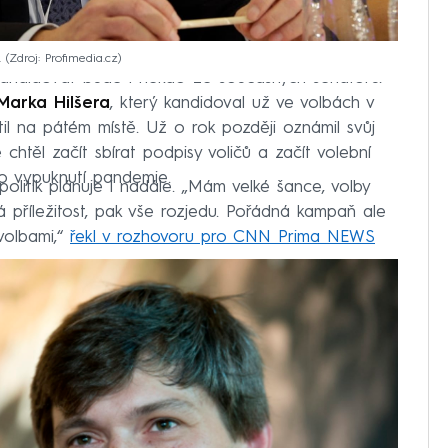
.
Zdroj: Profimedia.cz
kandidovat bude i někdo ze současných senátorů.
Marka Hilšera
, který kandidoval už ve volbách v
til na pátém místě. Už o rok později oznámil svůj
htěl začít sbírat podpisy voličů a začít volební
o vypuknutí pandemie.
litik plánuje i nadále. „Mám velké šance, volby
příležitost, pak vše rozjedu. Pořádná kampaň ale
volbami,“
řekl v rozhovoru pro CNN Prima NEWS