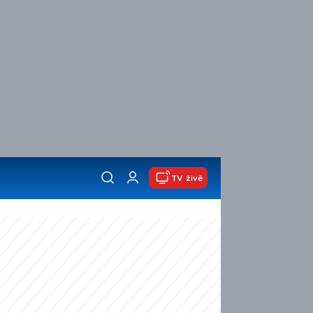
TV živě