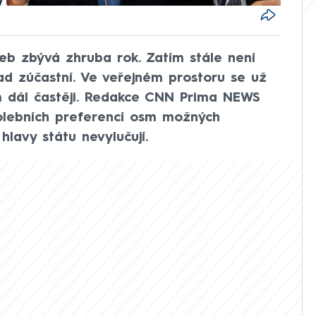
leb zbývá zhruba rok. Zatím stále není
ad zúčastní. Ve veřejném prostoru se už
ím dál častěji. Redakce CNN Prima NEWS
olebních preferencí osm možných
hlavy státu nevylučují.