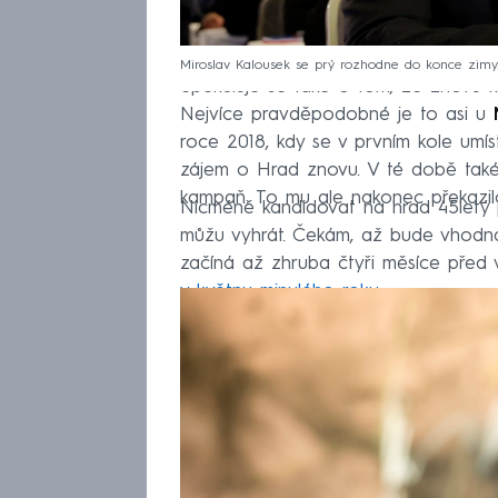
Miroslav Kalousek se prý rozhodne do konce zimy
Spekuluje se také o tom, že znovu 
Nejvíce pravděpodobné je to asi u
roce 2018, kdy se v prvním kole umís
zájem o Hrad znovu. V té době také c
kampaň. To mu ale nakonec překazil
Nicméně kandidovat na hrad 45letý po
můžu vyhrát. Čekám, až bude vhodná 
začíná až zhruba čtyři měsíce před 
v květnu minulého roku
.