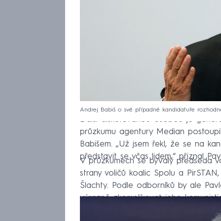
Andrej Babiš o své případné kandidatuře rozhodne
Další diskutovanou osobou je gener
průzkumu agentury Median postoupil
Babišem. „Už jsem řekl, že se na kan
představit se včas lidem,“ přiznal Pav
V průzkumech se bývalý předseda v
strany voličů koalic Spolu a PirSTAN
Šlachty. Podle odborníků by ale Pa
výrazně zkomplikovat jeho komunistic