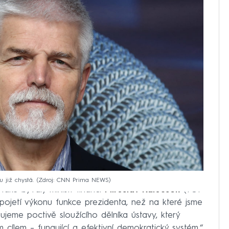
 již chystá.
Zdroj: CNN Prima NEWS
aké bývalý ministr financí
Miroslav Kalousek
(TOP
pojetí výkonu funkce prezidenta, než na které jsme
bujeme poctivě sloužícího dělníka ústavy, který
 cílem – fungující a efektivní demokratický systém,“