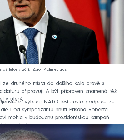
 až letos v září.
Zdroj: Profimedia.cz
ál
Petr Pavel
. Ten by podle měsíc starého
 ze druhého místa do dalšího kola právě s
didaturu připravuji. A být připraven znamená též
el v úterý.
ojenského výboru NATO těší často podpoře ze
, ale i od sympatizantů hnutí Přísaha Roberta
vlovi mohla v budoucnu prezidentskou kampaň
ká minulost.