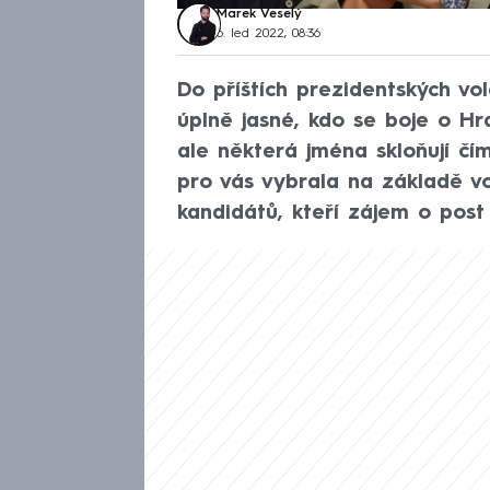
Marek Veselý
6. led 2022, 08:36
Do příštích prezidentských vo
úplně jasné, kdo se boje o Hr
ale některá jména skloňují č
pro vás vybrala na základě v
kandidátů, kteří zájem o post 