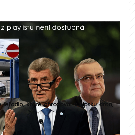
 playlistu není dostupná.
V
é letadlo, které ohrožoval v Lipsku dron,
Přilá
polit