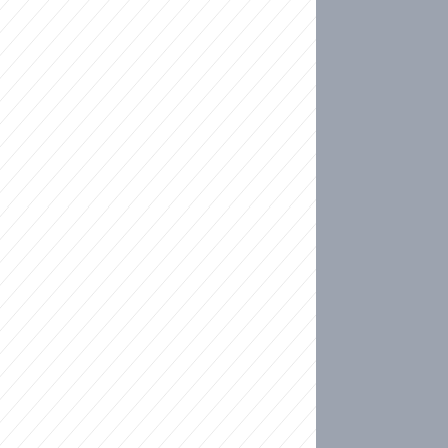
ideo
kat migranty do Česka? Sami by odešli, tvrdí exp
ické sebevraždě