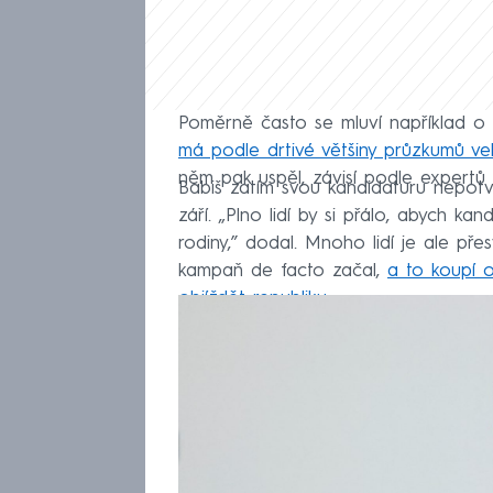
Poměrně často se mluví například o
má podle drtivé většiny průzkumů ve
něm pak uspěl, závisí podle expertů 
Babiš zatím svou kandidaturu nepotvrd
září. „Plno lidí by si přálo, abych k
rodiny,” dodal. Mnoho lidí je ale p
kampaň de facto začal,
a to koupí 
objíždět republiku
.