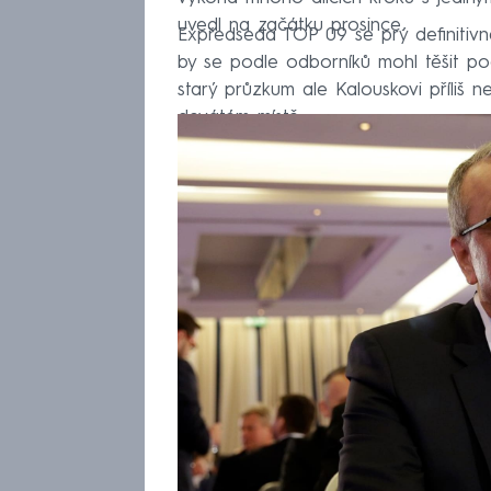
uvedl na začátku prosince.
Expředseda TOP 09 se prý definitiv
by se podle odborníků mohl těšit po
starý průzkum ale Kalouskovi příliš 
devátém místě.