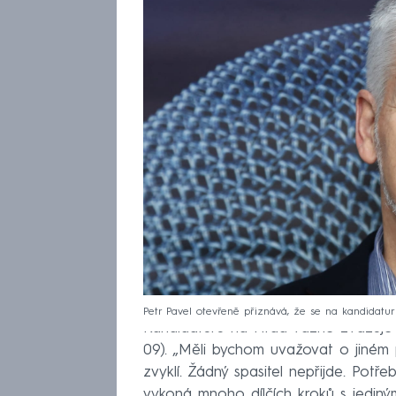
Petr Pavel otevřeně přiznává, že se na kandidaturu
Kandidaturu na Hrad vážně zvažuje t
09). „Měli bychom uvažovat o jiném 
zvyklí. Žádný spasitel nepřijde. Potře
vykoná mnoho dílčích kroků s jediným