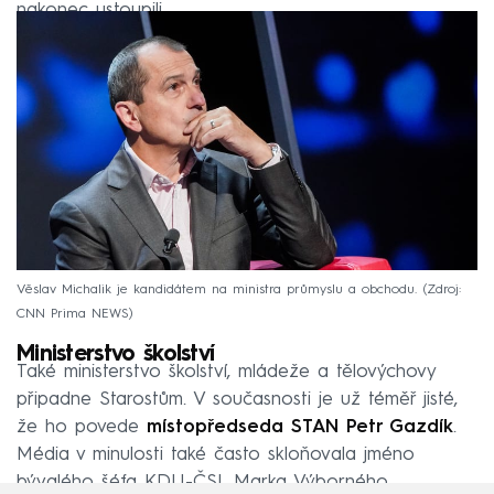
nakonec ustoupili.
Věslav Michalik je kandidátem na ministra průmyslu a obchodu.
Zdroj:
CNN Prima NEWS
Ministerstvo školství
Také ministerstvo školství, mládeže a tělovýchovy
připadne Starostům. V současnosti je už téměř jisté,
že ho povede
místopředseda STAN
Petr Gazdík
.
Média v minulosti také často skloňovala jméno
bývalého šéfa KDU-ČSL Marka Výborného.