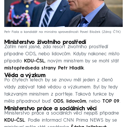
Petr Fiala a kandidát na ministra spravedlnosti Pavel Blažek
Zdroj: ČTK
Ministerstvo životního prostředí
Zatím není jasné, zda resort životního prostředí
připadne ODS, nebo lidovcům. Kdyby nakonec místo
připadlo
KDU-ČSL
, novým ministrem by se mohl stát
místopředseda strany
Petr Hladík
.
Věda a výzkum
Po čtyřech letech by se znovu měl jeden z členů
vlády zabývat také vědou a výzkumem. Byl by tedy
takzvaným ministrem z portfeje. Taková funkce by
měla připadnout buď
ODS
,
lidovcům
, nebo
TOP 09
.
Ministerstvo práce a sociálních věcí
Ministerstvo práce a sociálních věcí nejspíš připadne
KDU-ČSL
. Podle informací CNN Prima NEWS by se