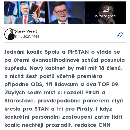
15 fotografií
Marek Veselý
3. lis 2021, 19:38
Jednání koalic Spolu a PirSTAN o vládě se
po úterní dvanáctihodinové schůzi posunula
kupředu. Nový kabinet by měl mít 18 členů,
z nichž šest postů včetně premiéra
připadne ODS, tři lidovcům a dva TOP 09.
Zbylých sedm míst si rozdělí Piráti a
Starostové, pravděpodobně poměrem čtyři
křesla pro STAN a tři pro Piráty. I když
konkrétní personální zastoupení zatím lídři
koalic nechtějí prozradit, redakce CNN