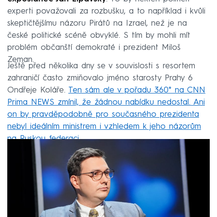
experti považovali za rozbušku, a to například i kvůli
skeptičtějšímu názoru Pirátů na Izrael, než je na
české politické scéně obvyklé. S tím by mohli mít
problém občanští demokraté i prezident Miloš
Zeman.
Ještě před několika dny se v souvislosti s resortem
zahraničí často zmiňovalo jméno starosty Prahy 6
Ondřeje Koláře.
Ten sám ale v pořadu 360° na CNN
Prima NEWS zmínil, že žádnou nabídku nedostal. Ani
on by pravděpodobně pro současného prezidenta
nebyl ideálním ministrem i vzhledem k jeho názorům
na Ruskou federaci
.