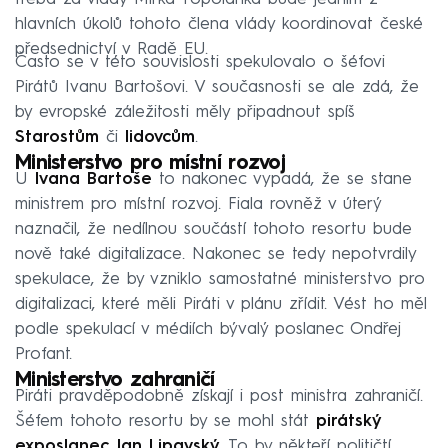
hlavních úkolů tohoto člena vlády koordinovat české
předsednictví v Radě EU.
Často se v této souvislosti spekulovalo o šéfovi
Pirátů Ivanu Bartošovi. V současnosti se ale zdá, že
by evropské záležitosti měly připadnout spíš
Starostům
či
lidovcům
.
Ministerstvo pro místní rozvoj
U
Ivana Bartoše
to nakonec vypadá, že se stane
ministrem pro místní rozvoj. Fiala rovněž v úterý
naznačil, že nedílnou součástí tohoto resortu bude
nově také digitalizace. Nakonec se tedy nepotvrdily
spekulace, že by vzniklo samostatné ministerstvo pro
digitalizaci, které měli Piráti v plánu zřídit. Vést ho měl
podle spekulací v médiích bývalý poslanec Ondřej
Profant.
Ministerstvo zahraničí
Piráti pravděpodobně získají i post ministra zahraničí.
Šéfem tohoto resortu by se mohl stát
pirátský
exposlanec Jan Lipavský
. To by někteří političtí