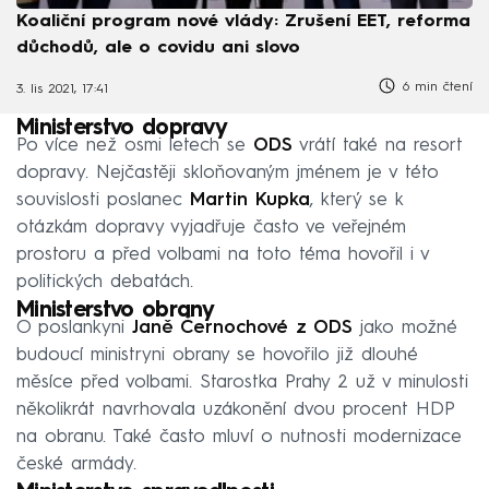
Koaliční program nové vlády: Zrušení EET, reforma
důchodů, ale o covidu ani slovo
6 min čtení
3. lis 2021, 17:41
Ministerstvo dopravy
Po více než osmi letech se
ODS
vrátí také na resort
dopravy. Nejčastěji skloňovaným jménem je v této
souvislosti poslanec
Martin Kupka
, který se k
otázkám dopravy vyjadřuje často ve veřejném
prostoru a před volbami na toto téma hovořil i v
politických debatách.
Ministerstvo obrany
O poslankyni
Janě Černochové
z ODS
jako možné
budoucí ministryni obrany se hovořilo již dlouhé
měsíce před volbami. Starostka Prahy 2 už v minulosti
několikrát navrhovala uzákonění dvou procent HDP
na obranu. Také často mluví o nutnosti modernizace
české armády.