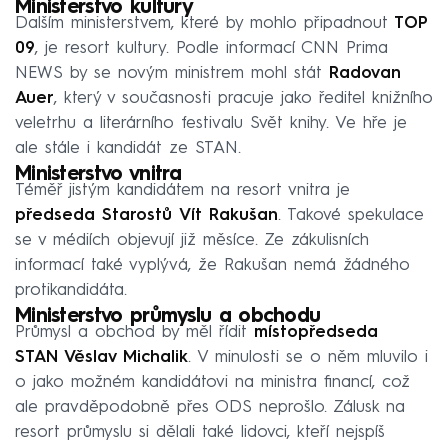
Ministerstvo kultury
Dalším ministerstvem, které by mohlo připadnout
TOP
09
, je resort kultury. Podle informací CNN Prima
NEWS by se novým ministrem mohl stát
Radovan
Auer
, který v současnosti pracuje jako ředitel knižního
veletrhu a literárního festivalu Svět knihy. Ve hře je
ale stále i kandidát ze STAN.
Ministerstvo vnitra
Téměř jistým kandidátem na resort vnitra je
předseda Starostů
Vít Rakušan
. Takové spekulace
se v médiích objevují již měsíce. Ze zákulisních
informací také vyplývá, že Rakušan nemá žádného
protikandidáta.
Ministerstvo průmyslu a obchodu
Průmysl a obchod by měl řídit
místopředseda
STAN Věslav Michalik
. V minulosti se o něm mluvilo i
o jako možném kandidátovi na ministra financí, což
ale pravděpodobně přes ODS neprošlo. Zálusk na
resort průmyslu si dělali také lidovci, kteří nejspíš