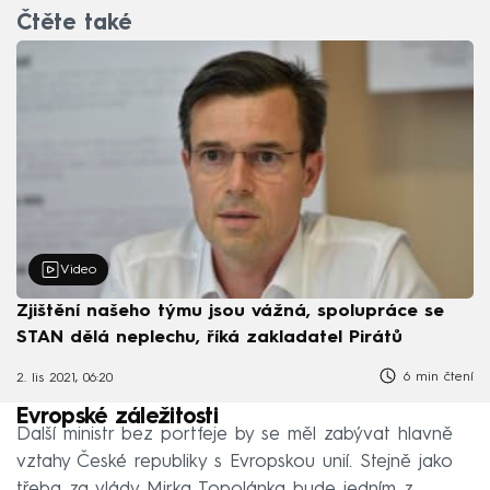
Čtěte také
Video
Zjištění našeho týmu jsou vážná, spolupráce se
STAN dělá neplechu, říká zakladatel Pirátů
6 min čtení
2. lis 2021, 06:20
Evropské záležitosti
Další ministr bez portfeje by se měl zabývat hlavně
vztahy České republiky s Evropskou unií. Stejně jako
třeba za vlády Mirka Topolánka bude jedním z