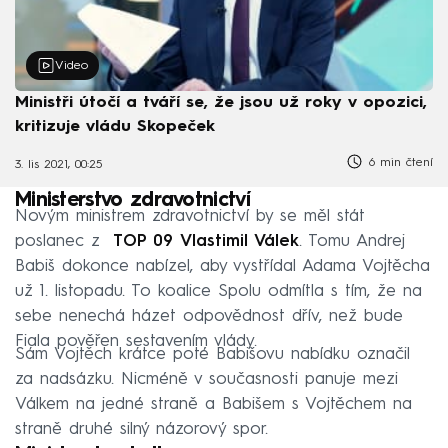
Video
Ministři útočí a tváří se, že jsou už roky v opozici,
kritizuje vládu Skopeček
6 min čtení
3. lis 2021, 00:25
Ministerstvo zdravotnictví
Novým ministrem zdravotnictví by se měl stát
poslanec z
TOP 09
Vlastimil Válek
. Tomu Andrej
Babiš dokonce nabízel, aby vystřídal Adama Vojtěcha
už 1. listopadu. To koalice Spolu odmítla s tím, že na
sebe nenechá házet odpovědnost dřív, než bude
Fiala pověřen sestavením vlády.
Sám Vojtěch krátce poté Babišovu nabídku označil
za nadsázku. Nicméně v současnosti panuje mezi
Válkem na jedné straně a Babišem s Vojtěchem na
straně druhé silný názorový spor.