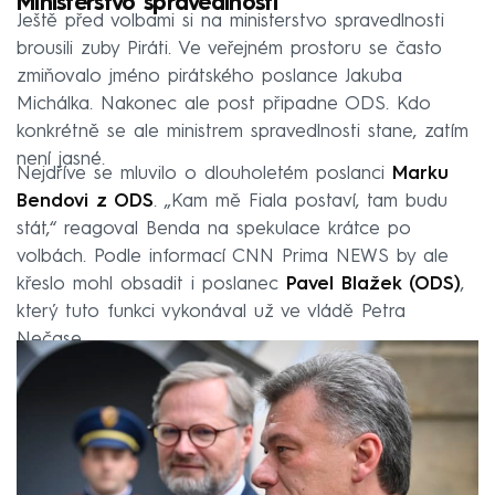
Ministerstvo spravedlnosti
Ještě před volbami si na ministerstvo spravedlnosti
brousili zuby Piráti. Ve veřejném prostoru se často
zmiňovalo jméno pirátského poslance Jakuba
Michálka. Nakonec ale post připadne ODS. Kdo
konkrétně se ale ministrem spravedlnosti stane, zatím
není jasné.
Nejdříve se mluvilo o dlouholetém poslanci
Marku
Bendovi z ODS
. „Kam mě Fiala postaví, tam budu
stát,“ reagoval Benda na spekulace krátce po
volbách. Podle informací CNN Prima NEWS by ale
křeslo mohl obsadit i poslanec
Pavel Blažek (ODS)
,
který tuto funkci vykonával už ve vládě Petra
Nečase.