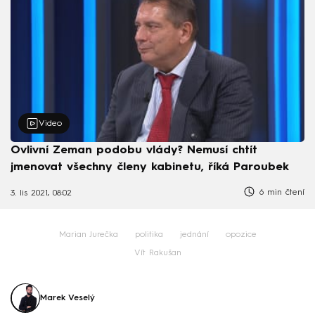
Video
Ovlivní Zeman podobu vlády? Nemusí chtít
jmenovat všechny členy kabinetu, říká Paroubek
6 min čtení
3. lis 2021, 08:02
Marian Jurečka
politika
jednání
opozice
Vít Rakušan
Marek Veselý