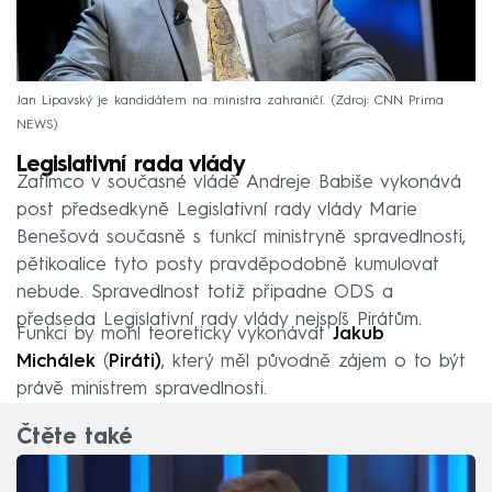
Jan Lipavský je kandidátem na ministra zahraničí.
Zdroj: CNN Prima
NEWS
Legislativní rada vlády
Zatímco v současné vládě Andreje Babiše vykonává
post předsedkyně Legislativní rady vlády Marie
Benešová současně s funkcí ministryně spravedlnosti,
pětikoalice tyto posty pravděpodobně kumulovat
nebude. Spravedlnost totiž připadne ODS a
předseda Legislativní rady vlády nejspíš Pirátům.
Funkci by mohl teoreticky vykonávat
Jakub
Michálek
(
Piráti)
, který měl původně zájem o to být
právě ministrem spravedlnosti.
Čtěte také