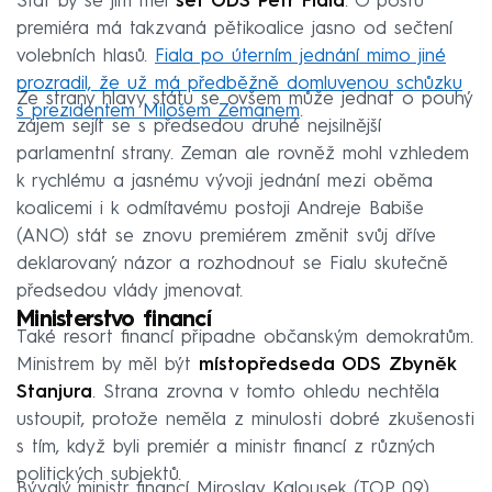
Stát by se jím měl
šéf ODS Petr Fiala
. O postu
premiéra má takzvaná pětikoalice jasno od sečtení
volebních hlasů.
Fiala po úterním jednání mimo jiné
prozradil, že už má předběžně domluvenou schůzku
Ze strany hlavy státu se ovšem může jednat o pouhý
s prezidentem Milošem Zemanem
.
zájem sejít se s předsedou druhé nejsilnější
parlamentní strany. Zeman ale rovněž mohl vzhledem
k rychlému a jasnému vývoji jednání mezi oběma
koalicemi i k odmítavému postoji Andreje Babiše
(ANO) stát se znovu premiérem změnit svůj dříve
deklarovaný názor a rozhodnout se Fialu skutečně
předsedou vlády jmenovat.
Ministerstvo financí
Také resort financí připadne občanským demokratům.
Ministrem by měl být
místopředseda ODS
Zbyněk
Stanjura
. Strana zrovna v tomto ohledu nechtěla
ustoupit, protože neměla z minulosti dobré zkušenosti
s tím, když byli premiér a ministr financí z různých
politických subjektů.
Bývalý ministr financí Miroslav Kalousek (TOP 09),