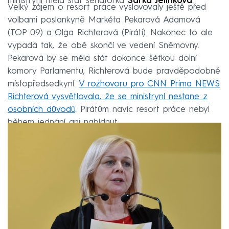
ministryní měla stát senátorka
Šárka Jelínková
.
Velký zájem o resort práce vyslovovaly ještě před
volbami poslankyně Markéta Pekarová Adamová
(TOP 09) a Olga Richterová (Piráti). Nakonec to ale
vypadá tak, že obě skončí ve vedení Sněmovny.
Pekarová by se měla stát dokonce šéfkou dolní
komory Parlamentu, Richterová bude pravděpodobně
místopředsedkyní.
V rozhovoru pro CNN Prima NEWS
Richterová vysvětlovala, že se ministryní nestane z
osobních důvodů
. Pirátům navíc resort práce nebyl
během jednání ani nabídnut.