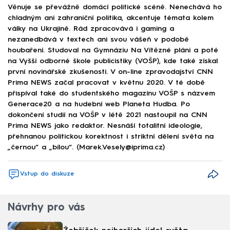
Věnuje se převážně domácí politické scéně. Nenechává ho
chladným ani zahraniční politika, akcentuje témata kolem
války na Ukrajině. Rád zpracovává i gaming a
nezanedbává v textech ani svou vášeň v podobě
houbaření. Studoval na Gymnáziu Na Vítězné pláni a poté
na Vyšší odborné škole publicistiky (VOŠP), kde také získal
první novinářské zkušenosti. V on-line zpravodajství CNN
Prima NEWS začal pracovat v květnu 2020. V té době
přispíval také do studentského magazínu VOŠP s názvem
Generace20 a na hudební web Planeta Hudba. Po
dokončení studií na VOŠP v létě 2021 nastoupil na CNN
Prima NEWS jako redaktor. Nesnáší totalitní ideologie,
přehnanou politickou korektnost i striktní dělení světa na
„černou“ a „bílou“. (Marek.Vesely@iprima.cz)
Vstup do diskuze
Návrhy pro vás