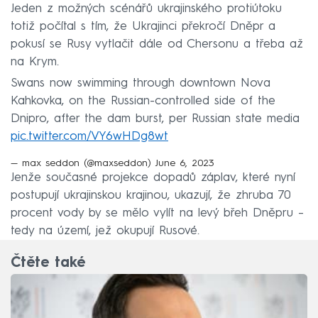
Jeden z možných scénářů ukrajinského protiútoku
totiž počítal s tím, že Ukrajinci překročí Dněpr a
pokusí se Rusy vytlačit dále od Chersonu a třeba až
na Krym.
Swans now swimming through downtown Nova
Kahkovka, on the Russian-controlled side of the
Dnipro, after the dam burst, per Russian state media
pic.twitter.com/VY6wHDg8wt
— max seddon (@maxseddon)
June 6, 2023
Jenže současné projekce dopadů záplav, které nyní
postupují ukrajinskou krajinou, ukazují, že zhruba 70
procent vody by se mělo vylít na levý břeh Dněpru –
tedy na území, jež okupují Rusové.
Čtěte také