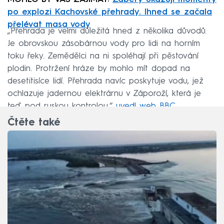
po explozi Kachovské přehrady. Ihned se začala
přelévat masa vody
„Přehrada je velmi důležitá hned z několika důvodů.
Je obrovskou zásobárnou vody pro lidi na horním
toku řeky. Zemědělci na ni spoléhají při pěstování
plodin. Protržení hráze by mohlo mít dopad na
desetitisíce lidí. Přehrada navíc poskytuje vodu, jež
ochlazuje jadernou elektrárnu v Záporoží, která je
teď pod ruskou kontrolou,“
uvedl web BBC.
Čtěte také