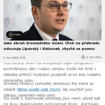
Video
Jako zbraň hromadného ničení. Útok na přehradu
odsuzuje Lipavský i Kalousek, chystá se pomoc
6 min čtení
6. čvn 2023, 10:15
Rozmáčený terén tak komplikuje nejen ukrajinskou
protiofenzivu, ale i ruskou obranu. Voda má totiž v
několika příštích hodinách podemlít první linie ruského
obranného pásu.
Armáda Moskvy vystavěla obrannou linii, která se
údajně
táhne podél celé fronty
. Její součástí jsou
zákopy, opevnění nebo miny.
Na vodě z Kachovské přehrady jsou navíc závislí lidé
na Rusy anektovaném poloostrově Krym. „Kachovka