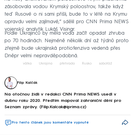
zásobovala vodou Krymský poloostrov, takže když
teď Rusové o ni sami přišli, bude to v létě na Krymu
opravdu velmi zajímavé,“ sdělil pro CNN Prima NEWS
vojenský analytik Lukáš Visingr.
Podle Ukrajinců by měla voda začít opadat zhruba
po 70 hodinách. Nejméně několik dní až týdnů proto
zřejmě bude ukrajinská protiofenziva vedená přes
Dněpr velmi nepravděpodobná.
válka
Ukrajina
přehrada
Rusko
sabotáž
Filip Kalčák
Na otočnou židli v redakci CNN Prima NEWS usedl v
dubnu roku 2020. Předtím mapoval zahraniční dění pro
Seznam zprávy. (Filip.Kalcak@iprima.cz)
Pro tento článek jsou komentáře vypnuté