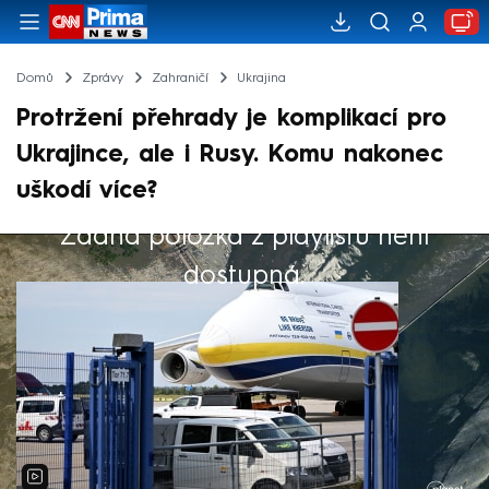
Domů
Zprávy
Zahraničí
Ukrajina
Protržení přehrady je komplikací pro
Ukrajince, ale i Rusy. Komu nakonec
uškodí více?
Žádná položka z playlistu není
Výběr redakce
dostupná.