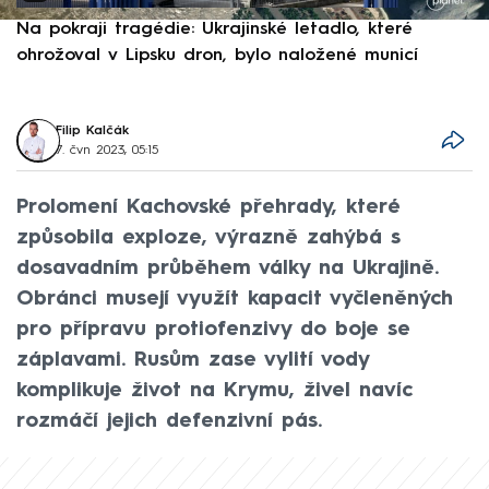
Na pokraji tragédie: Ukrajinské letadlo, které
P
ohrožoval v Lipsku dron, bylo naložené municí
e
Filip Kalčák
7. čvn 2023, 05:15
Prolomení Kachovské přehrady, které
způsobila exploze, výrazně zahýbá s
dosavadním průběhem války na Ukrajině.
Obránci musejí využít kapacit vyčleněných
pro přípravu protiofenzivy do boje se
záplavami. Rusům zase vylití vody
komplikuje život na Krymu, živel navíc
rozmáčí jejich defenzivní pás.