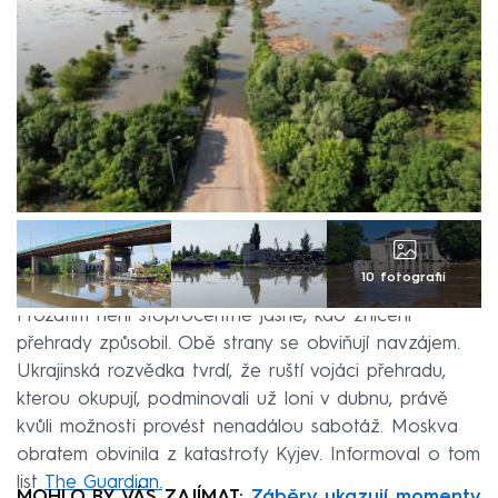
10 fotografií
Prozatím není stoprocentně jasné, kdo zničení
přehrady způsobil. Obě strany se obviňují navzájem.
Ukrajinská rozvědka tvrdí, že ruští vojáci přehradu,
kterou okupují, podminovali už loni v dubnu, právě
kvůli možnosti provést nenadálou sabotáž. Moskva
obratem obvinila z katastrofy Kyjev. Informoval o tom
list
The Guardian.
MOHLO BY VÁS ZAJÍMAT:
Záběry ukazují momenty