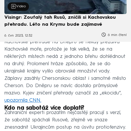
Video
Visingr: Zoufalý tah Rusů, zničili si Kachovskou
přehradu. Léto na Krymu bude zajímavé
6 min čtení
6. čvn 2023, 12:32
Kachovské přehradě na Dněpru se někdy přezdívá
Kachovské moře, protože je tak velká, že se na
některých místech nedá z jednoho břehu dohlédnout
na druhý. Prolomení hráze způsobilo, že se do
ukrajinské krajiny vylilo obrovské množství vody.
Záplavy zasáhly Chersonskou oblast i samotné město
Cherson. Do Dněpru se navíc dostalo průmyslové
mazivo. Kyjev zničení přehrady označil za „ekocidu“,
upozornila CNN.
Kdo na sabotáž více doplatí?
Zahraniční experti prozatím nejčastěji pracují s verzí,
že sabotáž spáchali Rusové, zřejmě ve snaze
znesnadnit Ukrajincům postup na úsvitu protiofenzivy.