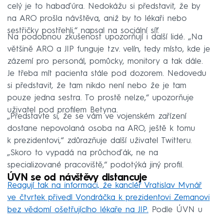
celý je to habaďúra. Nedokážu si představit, že by
na ARO prošla návštěva, aniž by to lékaři nebo
sestřičky postřehli,“ napsal na sociální síť.
Na podobnou zkušenost upozorňují i další lidé. „Na
většině ARO a JIP funguje tzv. velín, tedy místo, kde je
zázemí pro personál, pomůcky, monitory a tak dále.
Je třeba mít pacienta stále pod dozorem. Nedovedu
si představit, že tam nikdo není nebo že je tam
pouze jedna sestra. To prostě nelze,“ upozorňuje
uživatel pod profilem Betyna.
„Představte si, že se vám ve vojenském zařízení
dostane nepovolaná osoba na ARO, ještě k tomu
k prezidentovi,“ zdůrazňuje další uživatel Twitteru.
„Skoro to vypadá na průchoďák, ne na
specializované pracoviště,“ podotýká jiný profil.
ÚVN se od návštěvy distancuje
Reagují tak na informaci, že kancléř Vratislav Mynář
ve čtvrtek přivedl Vondráčka k prezidentovi Zemanovi
bez vědomí ošetřujícího lékaře na JIP.
Podle ÚVN u