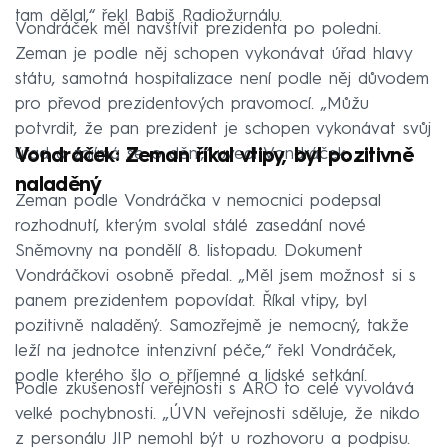
tam dělal,“ řekl Babiš Radiožurnálu.
Vondráček měl navštívit prezidenta po poledni.
Zeman je podle něj schopen vykonávat úřad hlavy
státu, samotná hospitalizace není podle něj důvodem
pro převod prezidentových pravomocí. „Můžu
potvrdit, že pan prezident je schopen vykonávat svůj
úřad a zajímá se o dění,“ uvedl Vondráček.
Vondráček: Zeman říkal vtipy, byl pozitivně
naladěný
Zeman podle Vondráčka v nemocnici podepsal
rozhodnutí, kterým svolal stálé zasedání nové
Sněmovny na pondělí 8. listopadu. Dokument
Vondráčkovi osobně předal. „Měl jsem možnost si s
panem prezidentem popovídat. Říkal vtipy, byl
pozitivně naladěný. Samozřejmě je nemocný, takže
leží na jednotce intenzivní péče,“ řekl Vondráček,
podle kterého šlo o příjemné a lidské setkání.
Podle zkušeností veřejnosti s ARO to celé vyvolává
velké pochybnosti. „ÚVN veřejnosti sděluje, že nikdo
z personálu JIP nemohl být u rozhovoru a podpisu.