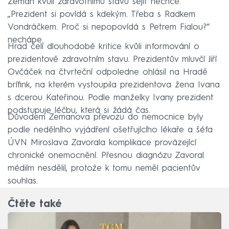
Zeman kvůli zdravotnímu stavu sejít nechce.
„Prezident si povídá s kdekým. Třeba s Radkem
Vondráčkem. Proč si nepopovídá s Petrem Fialou?“
nechápe.
Hrad čelí dlouhodobé kritice kvůli informování o
prezidentově zdravotním stavu. Prezidentův mluvčí Jiří
Ovčáček na čtvrteční odpoledne ohlásil na Hradě
brífink, na kterém vystoupila prezidentova žena Ivana
s dcerou Kateřinou. Podle manželky Ivany prezident
podstupuje léčbu, která si žádá čas.
Důvodem Zemanova převozu do nemocnice byly
podle nedělního vyjádření ošetřujícího lékaře a šéfa
ÚVN Miroslava Zavorala komplikace provázející
chronické onemocnění. Přesnou diagnózu Zavoral
médiím nesdělil, protože k tomu neměl pacientův
souhlas.
Čtěte také