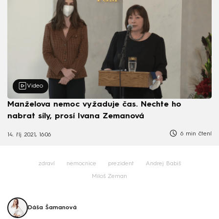
Video
Manželova nemoc vyžaduje čas. Nechte ho
nabrat síly, prosí Ivana Zemanová
6 min čtení
14. říj 2021, 16:06
zdraví
nemocnice
prezident
Andrej Babiš
Miloš Zeman
Dáša Šamanová