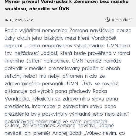
Mynář přivedl Vondráčka k Zemanovi bez našeho
souhlasu, ohradila se ÚVN
6 min čtení
14. říj 2021, 22:28
Podle vyjádření nemocnice Zemana navštěvuje pouze
úzký okruh jeho blízkých, mezi které Vondráček
nepatřil. „Tento neoprávněný vstup eviduje ÚVN jako
tzv. nežádoucí událost, která bude prověřena v rámci
interního šetření nemocnice. ÚVN rovněž nemůže
potvrdit v médiích prezentovaný průběh a obsah
setkání, neboť mu nebyl přítomen nikdo ze
zdravotnického personálu ÚVN. ÚVN se rovněž
distancuje od výroků pana předsedy Radka
Vondráčka, týkajících se zdravotního stavu pana
prezidenta, informace o zdravotním stavu pana
prezidenta byly poskytnuty výhradně jeho nejbližším,“
pokračovala nemocnice ve svém prohlášení.
O tom, že Vondráček Zemana navštívil, údajně
nevěděl ani premiér Andrej Babiš. „Vůbec nevím, co