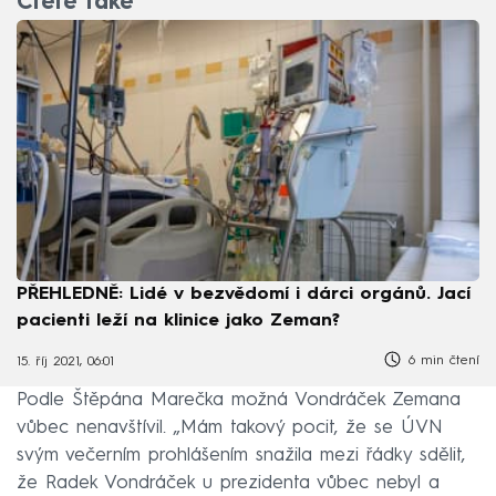
Čtěte také
PŘEHLEDNĚ: Lidé v bezvědomí i dárci orgánů. Jací
pacienti leží na klinice jako Zeman?
6 min čtení
15. říj 2021, 06:01
Podle Štěpána Marečka možná Vondráček Zemana
vůbec nenavštívil. „Mám takový pocit, že se ÚVN
svým večerním prohlášením snažila mezi řádky sdělit,
že Radek Vondráček u prezidenta vůbec nebyl a