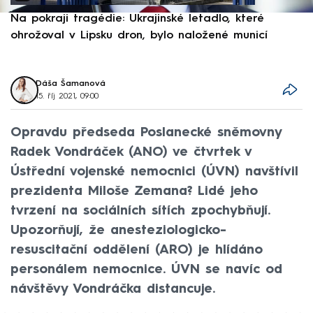
Na pokraji tragédie: Ukrajinské letadlo, které
P
ohrožoval v Lipsku dron, bylo naložené municí
e
Dáša Šamanová
15. říj 2021, 09:00
Opravdu předseda Poslanecké sněmovny
Radek Vondráček (ANO) ve čtvrtek v
Ústřední vojenské nemocnici (ÚVN) navštívil
prezidenta Miloše Zemana? Lidé jeho
tvrzení na sociálních sítích zpochybňují.
Upozorňují, že anesteziologicko-
resuscitační oddělení (ARO) je hlídáno
personálem nemocnice. ÚVN se navíc od
návštěvy Vondráčka distancuje.