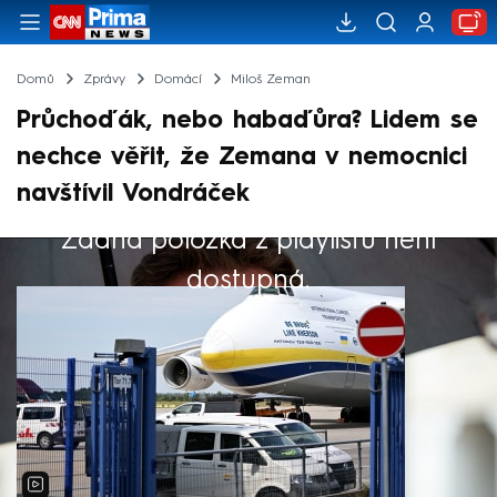
Domů
Zprávy
Domácí
Miloš Zeman
Průchoďák, nebo habaďůra? Lidem se
nechce věřit, že Zemana v nemocnici
navštívil Vondráček
Žádná položka z playlistu není
Výběr redakce
dostupná.