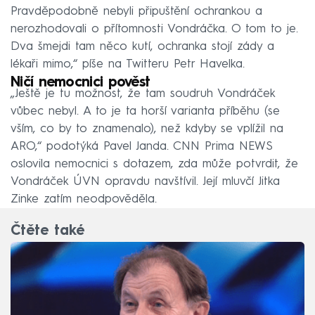
Pravděpodobně nebyli připuštění ochrankou a
nerozhodovali o přítomnosti Vondráčka. O tom to je.
Dva šmejdi tam něco kutí, ochranka stojí zády a
lékaři mimo,“ píše na Twitteru Petr Havelka.
Ničí nemocnici pověst
„Ještě je tu možnost, že tam soudruh Vondráček
vůbec nebyl. A to je ta horší varianta příběhu (se
vším, co by to znamenalo), než kdyby se vplížil na
ARO,“ podotýká Pavel Janda. CNN Prima NEWS
oslovila nemocnici s dotazem, zda může potvrdit, že
Vondráček ÚVN opravdu navštívil. Její mluvčí Jitka
Zinke zatím neodpověděla.
Čtěte také