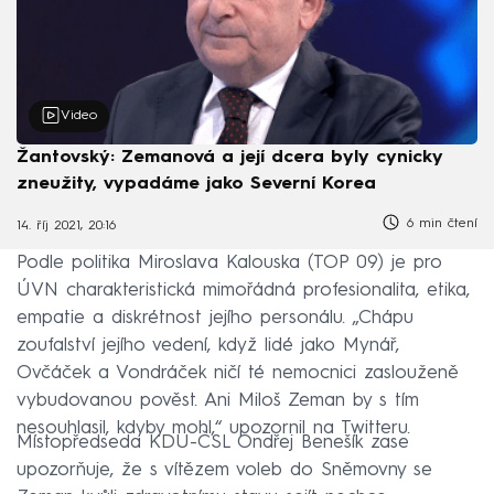
Video
Žantovský: Zemanová a její dcera byly cynicky
zneužity, vypadáme jako Severní Korea
6 min čtení
14. říj 2021, 20:16
Podle politika Miroslava Kalouska (TOP 09) je pro
ÚVN charakteristická mimořádná profesionalita, etika,
empatie a diskrétnost jejího personálu. „Chápu
zoufalství jejího vedení, když lidé jako Mynář,
Ovčáček a Vondráček ničí té nemocnici zaslouženě
vybudovanou pověst. Ani Miloš Zeman by s tím
nesouhlasil, kdyby mohl,“ upozornil na Twitteru.
Místopředseda KDU-ČSL Ondřej Benešík zase
upozorňuje, že s vítězem voleb do Sněmovny se