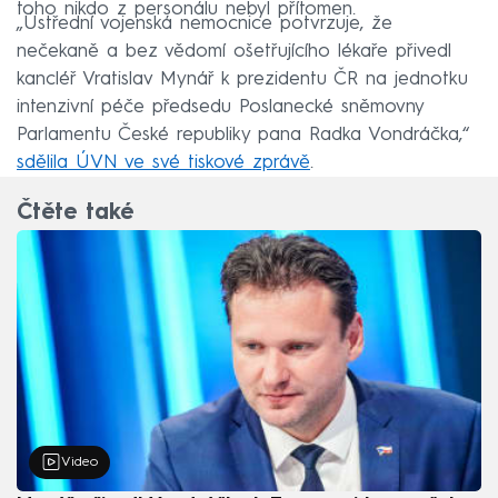
toho nikdo z personálu nebyl přítomen.
„Ústřední vojenská nemocnice potvrzuje, že
nečekaně a bez vědomí ošetřujícího lékaře přivedl
kancléř Vratislav Mynář k prezidentu ČR na jednotku
intenzivní péče předsedu Poslanecké sněmovny
Parlamentu České republiky pana Radka Vondráčka,“
sdělila ÚVN ve své tiskové zprávě
.
Čtěte také
Video