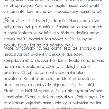
se Stropnickým. Pokutu by majitel musel začít platit
v momentě, kdy nechá byt neobsazený nejméně půl
roku.
„Nebavíme se o bytech, kde má někdo jeden, dva
byty nebo byt po babičce. Bavíme se o investorech
a spekulantech ve velkém a v řádech desítek nebo
stovek bytů,“ doplnila Maláčová s tím, že by se
pokuty týkaly lidí až od pátého bytu.
Matěj Stropnický rovněž odmítl tezi, že zhoršující se
nedostupnost bydlení v Česku je důsledek
komplikovaného stavebního řízení. Podle něho je vina
na straně developerů. „Oni totiž dělají strašné
prasárny. Chtějí to, co není v územním plánu
povoleno. Koupí si parcelu, na které je dovoleno
deset pater, ale oni vždy přijdou s tím, že chtějí
čtrnáct,“ odmítl Stropnický, že za dlouhým průběhem
stavebního řízení je složitá legislativa. „Pak si myslí, že
to nějakým vyjednáváním, úplatky a bůhvíčím dalším