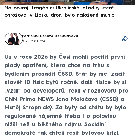
Na pokraji tragédie: Ukrajinské letadlo, které
P
ohrožoval v Lipsku dron, bylo naložené municí
e
Petr Musil
,
Renáta Bohuslavová
3. říj 2021, 06:01
Už v roce 2026 by Češi mohli pocítit první
plody opatření, která chce na trhu s
bydlením prosadit ČSSD. Stát by měl začít
stavět 10 tisíc bytů ročně, další tisíce by si
„vzal“ od developerů, řekli v rozhovoru pro
CNN Prima NEWS Jana Maláčová (ČSSD) a
Matěj Stropnický. Za byty od státu by bylo
regulované nájemné třeba i o polovinu
nižší než u běžného nájmu. Sociální
demokraté tak chtějí řešit bytovou krizi.