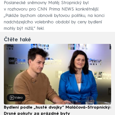
Poslanecké sněmovny Matěj Stropnický byl
v rozhovoru pro CNN Prima NEWS konkrétnější.
„Pakliže bychom obnovili bytovou politiku, na konci
nadcházejícího volebního období by ceny bydlení
mohly být nižší,“ řekl.
Čtěte také
Video
Bydlení podle „husté dvojky“ Maláčová-Stropnický:
Drsné pokuty za prázdné byty