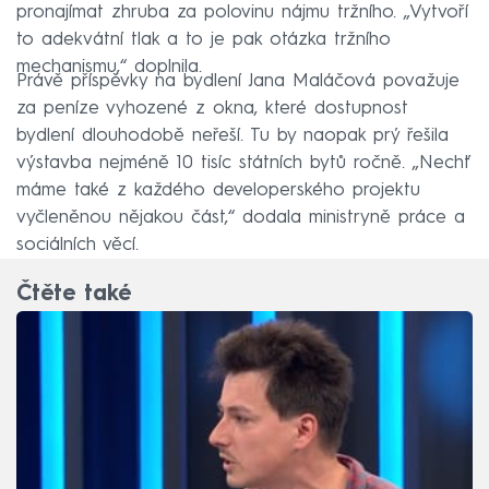
pronajímat zhruba za polovinu nájmu tržního. „Vytvoří
to adekvátní tlak a to je pak otázka tržního
mechanismu,“ doplnila.
Právě příspěvky na bydlení Jana Maláčová považuje
za peníze vyhozené z okna, které dostupnost
bydlení dlouhodobě neřeší. Tu by naopak prý řešila
výstavba nejméně 10 tisíc státních bytů ročně. „Nechť
máme také z každého developerského projektu
vyčleněnou nějakou část,“ dodala ministryně práce a
sociálních věcí.
Čtěte také