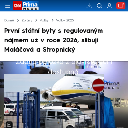
Domů
Zprávy
Volby
Volby 2025
První státní byty s regulovaným
nájmem už v roce 2026, slibují
Maláčová a Stropnický
Žádná položka z playlistu není
Výběr redakce
dostupná.