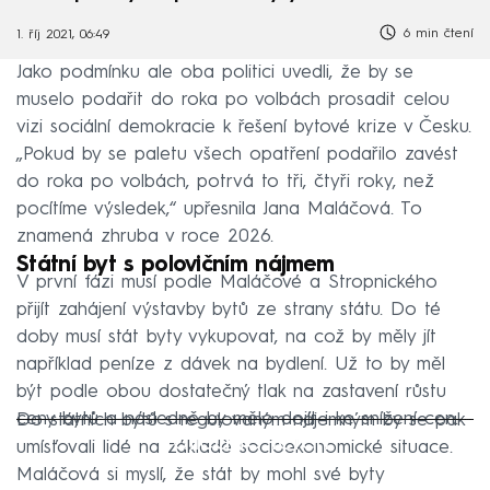
6 min čtení
1. říj 2021, 06:49
Jako podmínku ale oba politici uvedli, že by se
muselo podařit do roka po volbách prosadit celou
vizi sociální demokracie k řešení bytové krize v Česku.
„Pokud by se paletu všech opatření podařilo zavést
do roka po volbách, potrvá to tři, čtyři roky, než
pocítíme výsledek,“ upřesnila Jana Maláčová. To
znamená zhruba v roce 2026.
Státní byt s polovičním nájmem
V první fázi musí podle Maláčové a Stropnického
přijít zahájení výstavby bytů ze strany státu. Do té
doby musí stát byty vykupovat, na což by měly jít
například peníze z dávek na bydlení. Už to by měl
být podle obou dostatečný tlak na zastavení růstu
ceny bytů a následně by mělo dojít i ke snížení cen.
Do státních bytů s regulovaným nájemným by se pak
Failed to fetch
umísťovali lidé na základě socioekonomické situace.
Maláčová si myslí, že stát by mohl své byty