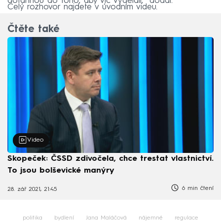
dotáhnou do toho, aby víc vydělali,“ dodal.
Celý rozhovor najdete v úvodním videu.
Čtěte také
Video
Skopeček: ČSSD zdivočela, chce trestat vlastnictví.
To jsou bolševické manýry
6 min čtení
28. zář 2021, 21:45
politika
bydlení
Jana Maláčová
nájemné
regulace