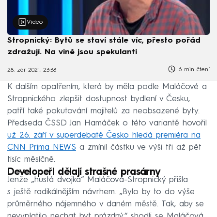
Video
Stropnický: Bytů se staví stále víc, přesto pořád
zdražují. Na vině jsou spekulanti
6 min čtení
28. zář 2021, 23:38
K dalším opatřením, která by měla podle Maláčové a
Stropnického zlepšit dostupnost bydlení v Česku,
patří také pokutování majitelů za neobsazené byty.
Předseda ČSSD Jan Hamáček o této variantě hovořil
už 26. září v superdebatě Česko hledá premiéra na
CNN Prima NEWS
a zmínil částku ve výši tři až pět
tisíc měsíčně.
Developeři dělají strašné prasárny
Jenže „hustá dvojka“ Maláčová–Stropnický přišla
s ještě radikálnějším návrhem. „Bylo by to do výše
průměrného nájemného v daném městě. Tak, aby se
nevyplatilo nechat byt prázdný,“ shodli se Maláčová