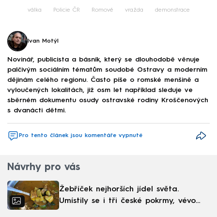
válka
Policie ČR
Romové
vražda
demonstrace
Ivan Motýl
Novinář, publicista a básník, který se dlouhodobě věnuje
palčivým sociálním tématům soudobé Ostravy a moderním
dějinám celého regionu. Často píše o romské menšině a
vyloučených lokalitách, již osm let například sleduje ve
sběrném dokumentu osudy ostravské rodiny Kroščenových
s dvanácti dětmi.
Pro tento článek jsou komentáře vypnuté
Návrhy pro vás
Žebříček nejhorších jídel světa.
Umístily se i tři české pokrmy, vévodí
skandinávská kuchyně