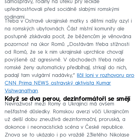
samosprávy, rodiny na útěku prý leckde
upřednostňovali před sociálně slabými romskými
rodinami.
Třeba v Ostravě ukrajinské matky s dětmi našly azyl i
na romských ubytovnách. Část místní komunity ale
postupně získávala pocit, že běžencům je věnována
pozornost na úkor Romů. „Dostávám třeba stížnosti
od Romů, že se k nim ukrajinské uprchlice chovají
povýšeně až agresivně. V obchodech třeba naše
romské ženy automaticky předbíhají, strkají do nich,
padají tam vulgární nadávky,“
líčil loni v rozhovoru pro
CNN Prima NEWS ostravský aktivista Kumar
Vishwanathan
.
Když se dva perou, dezinformátoři se smějí
Nevraživost mezi Romy a Ukrajinci má ovšem
nešťastné důsledky. Romskou averzi vůči Ukrajincům
už delší dobu zneužívá dezinformační, proruská, a
dokonce i neonacistická scéna v České republice.
Znova se to ukázalo i po vraždě 23letého Nikolase