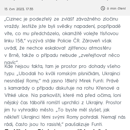
6 min čtení
15. čvn 2023, 17:35
„Cizinec je podezřelý ze zvlášť závažného zločinu
vraždy. Jestliže jste byli svědky napadení, popřípadě
víte, co mu předcházelo, okamžitě volejte tísňovou
linku 158,“ vyzývá stále Policie ČR. Zároveň však
uvádí, že nechce eskalovat zjitřenou atmosféru
v Brně, takže o případu nebude „zveřejňovat něco
navíc“.
Kde nejsou fakta, tam je prostor pro dohady všeho
typu. „Ubodali ho kvůli romským písničkám, Ukrajinci
nesnášejí Romy,“ má jasno 18letý Mirek Funti. Právě
s kamarády o případu diskutuje na rohu Křenové a
Vlhké ulice. Na parkovišti, které má před očima, loni
nějaký čas tábořili romští uprchlíci z Ukrajiny. Prostor
jim tu vyhradilo město. „To byste měl slyšet, jak
někteří Ukrajinci těmi svými Romy pohrdali. Nemají nás
rádi, často jsou to rasisté,“ paušalizuje Funti.