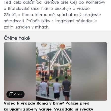
Teď celá oblast od Křenové přes Cejl do Körnerovy
a Bratislavské ulice hlasitě diskutuje o vraždě
23letého Roma, kterou měl spáchat muž ukrajinské
národnosti. Průběh bitky s tragickými následky je
zatím zahalen v mlhách.
Čtěte také
Video
Video k vraždě Roma v Brně? Policie před
kolujícími záběry varuje. Vyžádala si svědky