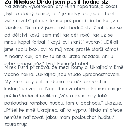
Za Nikolase Dirdu jsem pustil hodně slz
Na závěry vyšetřování prý Funti nepotřebuje čekat.
„Byl to dobrý kámoš, teď je mrtvý, co ještě chcete
vyšetřovat?“ ptá se. Je mu prý pořád do breku. „Za
Nikolase Dirdu už jsem pustil hodně slz. Znali jsme se
od dětství, když jsem měl tak pět roků, tak už se
mnou kopal fotbal, i když byl starší,“ vypráví. „Dělali
jsme spolu box, byl to můj vzor, prostě starší kámoš.
A hodný kluk, on by tu bitku určitě nezačal. Ani u
sebe nenosil nůž,“ tvrdí kamarád oběti.
Mirek Funti přiznává, že mezi Romy a Ukrajinci v Brně
vládne neklid. „Ukrajinci jsou všude upřednostňováni.
My jsme tady přitom doma, na nás ale všichni
kašlou,“ stěžuje si. Napětí mezi oběma komunitami je
prý každodenní realitou. „Včera jsem tady také
poslouchal romskou hudbu, tam u obchodu,“ ukazuje.
„Přišel ke mně Ukrajinec, ať to vypnu. Nikdo mi přece
nemůže nařizovat, jakou mám poslouchat hudbu,“
zdůrazňuje.