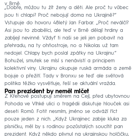
v Brně.
„Dobře, můžou tu žít ženy a děti. Ale proč tu vůbec
jsou ti chlapi? Proč nebojují doma na Ukrajině?“
Vstupuje do hovoru 48letý Jan Farbar. „Proč neválčí?
Asi jsou to zbabělci, ale teď v Brně dělají hrdiny a
zabíjejí nevinné. Vždyť ti naši se jeli jen pobavit na
přehradu, na ty ohňostroje, no a Nikolas už tam
nedojel. Chlapy bych poslal zpátky na Ukrajinu.“
Bohužel, smutek se mísí s nenávistí a principem
kolektivní viny. Ukrajinu okupuje ruská armáda a země
bojuje o přežití. Tady v Bronxu se teď ale světová
politika těžko vysvětluje, řeší se aktuální vražda.
Pan prezident by neměl mlčet
Z Křenové postupuji směrem na Cejl, před ubytovnou
Pohoda ve Vlhké ulici o tragédii diskutuje hlouček asi
deseti Romů. Fotit nesmím, jméno se odváží říct
pouze jeden z nich. „Když Ukrajinec zabije kluka za
písničku, měl by s rodinou pozůstalých soucítit pan
prezident. Když někdo plivnul na ukrajinskou holčičku,