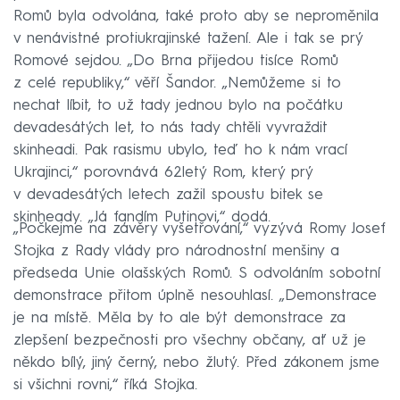
Romů byla odvolána, také proto aby se neproměnila
v nenávistné protiukrajinské tažení. Ale i tak se prý
Romové sejdou. „Do Brna přijedou tisíce Romů
z celé republiky,“ věří Šandor. „Nemůžeme si to
nechat líbit, to už tady jednou bylo na počátku
devadesátých let, to nás tady chtěli vyvraždit
skinheadi. Pak rasismu ubylo, teď ho k nám vrací
Ukrajinci,“ porovnává 62letý Rom, který prý
v devadesátých letech zažil spoustu bitek se
skinheady. „Já fandím Putinovi,“ dodá.
„Počkejme na závěry vyšetřování,“ vyzývá Romy Josef
Stojka z Rady vlády pro národnostní menšiny a
předseda Unie olašských Romů. S odvoláním sobotní
demonstrace přitom úplně nesouhlasí. „Demonstrace
je na místě. Měla by to ale být demonstrace za
zlepšení bezpečnosti pro všechny občany, ať už je
někdo bílý, jiný černý, nebo žlutý. Před zákonem jsme
si všichni rovni,“ říká Stojka.