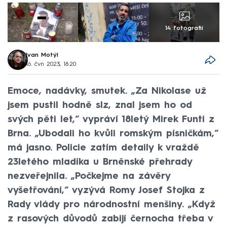
14 fotografií
Ivan Motýl
16. čvn 2023, 18:20
Emoce, nadávky, smutek. „Za Nikolase už
jsem pustil hodně slz, znal jsem ho od
svých pěti let,“ vypráví 18letý Mirek Funti z
Brna. „Ubodali ho kvůli romským písničkám,“
má jasno. Policie zatím detaily k vraždě
23letého mladíka u Brněnské přehrady
nezveřejnila. „Počkejme na závěry
vyšetřování,“ vyzývá Romy Josef Stojka z
Rady vlády pro národnostní menšiny. „Když
z rasových důvodů zabijí černocha třeba v