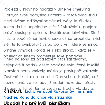
Podjezd u hlavního nádraží v Brně ve směru na
Dornych tvoří pomyslnou hranici – rozdělovací třídu
mezi dvěma odiišnými sociálními světy. Je čtvrtek
kolem druhé odpoledne, městští strážníci u podjezdu
právě obstupují opilce s dvoulitrovou láhví vína. Starší
muž o sobě téměř neví, dneska už se propil do jiných
sfér. Je to symbolický vstup do čtvrti, které se mnozí
Brňané vyhýbají. Pořád se jí říká Bronx, i když se v
posledních letech proměňuje také pozitivně.
Hned na rohu za podjezdem stojí zastavárna,
nejtypičtější podnik v této sociálně vyloučené lokalitě.
Nonstop herny zmizely, město je postupně zakázalo.
Zavřené je i kasino na rohu Dornychu a Koliště, což
neznamená, že se tady již nedaří hazardu, neřesti,
drogám a lichvě. Jen je všechno trochu víc skryté.
K TÉMATU:
Lidi štve dvojí Rakušanův metr, míní
Nacher. Kohajda chce víc strážníků
Ubodali ho prý kvůli písničkám