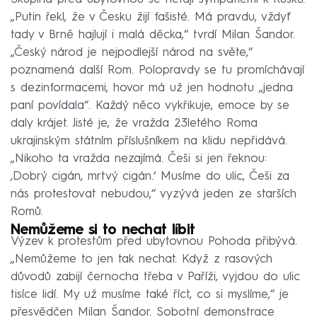
„Putin řekl, že v Česku žijí fašisté. Má pravdu, vždyť
tady v Brně hajlují i malá děcka,“ tvrdí Milan Šandor.
„Český národ je nejpodlejší národ na světe,“
poznamená další Rom. Polopravdy se tu promíchávají
s dezinformacemi, hovor má už jen hodnotu „jedna
paní povídala“. Každý něco vykřikuje, emoce by se
daly krájet. Jisté je, že vražda 23letého Roma
ukrajinským státním příslušníkem na klidu nepřidává.
„Nikoho ta vražda nezajímá. Češi si jen řeknou:
,Dobrý cigán, mrtvý cigán.‘ Musíme do ulic, Češi za
nás protestovat nebudou,“ vyzývá jeden ze starších
Romů.
Nemůžeme si to nechat líbit
Výzev k protestům před ubytovnou Pohoda přibývá.
„Nemůžeme to jen tak nechat. Když z rasových
důvodů zabijí černocha třeba v Paříži, vyjdou do ulic
tisíce lidí. My už musíme také říct, co si myslíme,“ je
přesvědčen Milan Šandor. Sobotní demonstrace