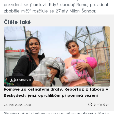
prezident se jí omluvil. Když ubodají Roma, prezident
zbaběle mlčí,“ rozčiluje se 27letý Milan Šandor.
Čtěte také
38
fotografií
Romové za ostnatými dráty. Reportáž z tábora v
Beskydech, jenž uprchlíkům připomíná vězení
6 min čtení
28. kvě 2022, 07:28
Skupina před ubytovnou se netají sympatiemi k Rusku.