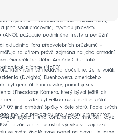
erému expremiér v současnosti čelí v kauze farmy
 a jeho spolupracovnici, bývalou jihlavskou
u (ANO), požaduje podmíněné tresty a peněžní
l aktuálního lídra předvolebních průzkumů –
Zaměřuje se přitom právě zejména na jeho armádní
lníkem Generálního štábu Armády ČR a také
atlantické aliance (NATO).
uře, který jsem se nedávno dočetl, je, že je voják.
ezidenta (Dwighta) Eisenhowera, amerického
le byl generál francouzský, pamatuji si v
nta (Theodora) Körnera, který býval ještě c.k.
enerál a později byl velkou osobností sociální
P 09 jiné armádní špičky v čele států. Podle svých
mádě měl být překážkou pro zvolení prezidentem.
overze spjatá s jeho komunistickou minulostí, když
KSČ a zároveň se účastnil výcviku ve vojenské
olu ve svém životě sype popel na hlavu. „Je jasné,