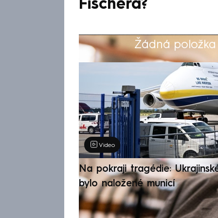
Fischera?
Žádná položka z
Výběr redakce
Video
Na pokraji tragédie: Ukrajinsk
bylo naložené municí