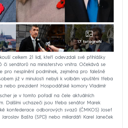
17 fotografií
uší celkem 21 lidí, kteří odevzdali své přihlášky
 či senátorů na ministerstvo vnitra. Očekává se
tne pro nesplnění podmínek, zejména pro falešně
bem již v minulosti nebyli k volbám vpuštěni třeba
a nebo prezident Hospodářské komory Vladimír
scher je v tomto pořadí na čele aktuálních
. Dalšími uchazeči jsou třeba senátor Marek
ské konfederace odborových svazů (ČMKOS) Josef
 Jaroslav Bašta (SPD) nebo miliardáři Karel Janeček