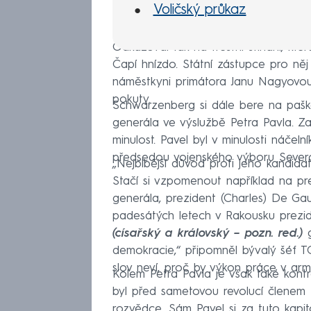
Voličský průkaz
Odkazoval tak na trestní stíhání, kt
Čapí hnízdo. Státní zástupce pro něj
náměstkyni primátora Janu Nagyovo
pokuty.
Schwarzenberg si dále bere na pašká
generála ve výslužbě Petra Pavla. 
minulost. Pavel byl v minulosti náče
předsedou vojenského výboru Severo
„Nejblbější důvod proti jeho kandidat
Stačí si vzpomenout například na pr
generála, prezident (Charles) De Gaul
padesátých letech v Rakousku prezide
(císařský a královský – pozn. red.)
g
demokracie,“ připomněl bývalý šéf TO
slov neví, proč by výkon práce v ar
Kolem Petra Pavla je však také kontr
byl před sametovou revolucí členem 
rozvědce. Sám Pavel si za tuto kapit