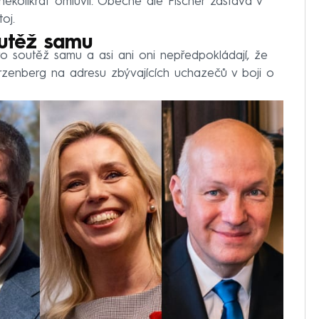
ěkolikrát omluvil. Obecně ale Fischer zastává v
oj.
outěž samu
pro soutěž samu a asi ani oni nepředpokládají, že
arzenberg na adresu zbývajících uchazečů v boji o