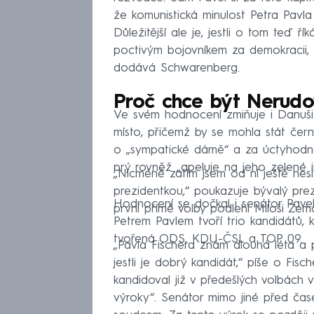
že komunistická minulost Petra Pavl
Důležitější ale je, jestli o tom teď ř
poctivým bojovníkem za demokracii, p
dodává Schwarenberg.
Proč chce být Nerudo
Ve svém hodnocení zmiňuje i Danuši 
místo, přičemž by se mohla stát čer
o „sympatické dámě“ a za úctyhodno
prý rovněž „apeluje na jeho zelené in
„Nicméně zatím jsem od ní ještě nesly
prezidentkou,“ poukazuje bývalý prez
Hodnocení se dočkal i senátor Pave
první přímé volby podlehl Miloši Zem
Petrem Pavlem tvoří trio kandidátů, 
tvořená ODS, KDU-ČSL a TOP 09.
„Pavla Fischera znám dlouhá léta a pa
jestli je dobrý kandidát,“ píše o Fisc
kandidoval již v předešlých volbách v
výroky“. Senátor mimo jiné před ča