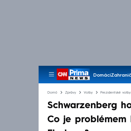
Domácí
Zahranič
Pořady
Domů
Zprávy
Volby
Prezidentské volby
Schwarzenberg ho
Co je problémem 