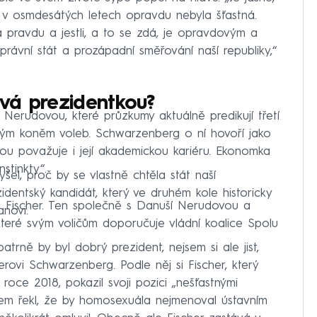
a v osmdesátých letech opravdu nebyla šťastná.
íká pravdu a jestli, a to se zdá, je opravdovým a
rávní stát a prozápadní směřování naší republiky,“
vá prezidentkou?
Nerudovou, které průzkumy aktuálně predikují třetí
ným koněm voleb. Schwarzenberg o ní hovoří jako
u považuje i její akademickou kariéru. Ekonomka
stinkty“.
šel, proč by se vlastně chtěla stát naší
identský kandidát, který ve druhém kole historicky
l Fischer. Ten společně s Danuší Nerudovou a
anovi.
které svým voličům doporučuje vládní koalice Spolu
trně by byl dobrý prezident, nejsem si ale jist,
herovi Schwarzenberg. Podle něj si Fischer, který
 roce 2018, pokazil svoji pozici „nešťastnými
sem řekl, že by homosexuála nejmenoval ústavním