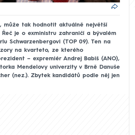
, může tak hodnotit aktuálně největší
. Řeč je o exministru zahraničí a bývalém
rlu Schwarzenbergovi (TOP 09). Ten na
ázory na kvarteto, ze kterého
ezident – expremiér Andrej Babiš (ANO),
ktorka Mendelovy univerzity v Brně Danuše
her (nez.). Zbytek kandidátů podle něj jen