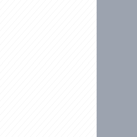
ideo
kat migranty do Česka? Sami by odešli, tvrdí exp
ické sebevraždě