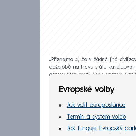
„Přiznejme si, že v žádné jiné civiliz
obžalobě na hlavu státu kandidovat
adresu šéfa hnutí ANO Andreje Babiš
Evropské volby
Jak volit europoslance
Termín a systém voleb
Jak funguje Evropský par