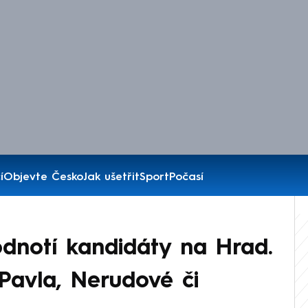
í
Objevte Česko
Jak ušetřit
Sport
Počasí
dnotí kandidáty na Hrad.
Pavla, Nerudové či