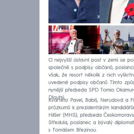
O nejvyšší ústavní post v zemi se poko
společně s podpisy občanů, poslanců
však, že resort několik z nich vyškr
uvedené podpisy občanů. Tímto způso
nynější předseda SPD Tomio Okamur
Dlouhý.
Kvarteto Pavel, Babiš, Nerudová a Fi
průzkumů k prezidentským kandidátům
Hilšer (MHS), předseda Českomorav
Středula, poslanec a bývalý diplomat
s Tomášem Březinou.