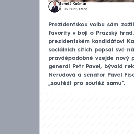
Tomáš Kačmár
10. lis 2022, 08:36
Prezidentskou volbu sám zažil
favority v boji o Pražský hrad
prezidentském kandidátovi Ka
sociálních sítích popsal své n
pravděpodobně vzejde nový pr
generál Petr Pavel, bývalá re
Nerudová a senátor Pavel Fisc
„soutěží pro soutěž samu“.