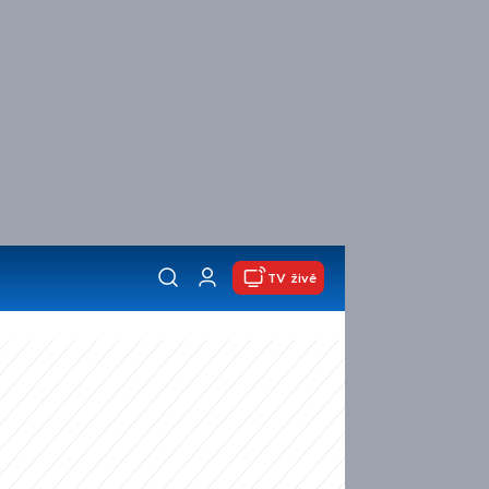
TV živě