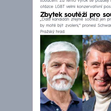
soudcem. Za tento výrok se později n
otázce LGBT velmi konzervativní post
Zbytek soutěží pro s
„Další kandidáti zřejmě soutěží jen 
by mohli být zvoleni,“ pronesl Schw
Pražský hrad.