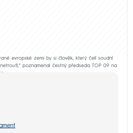
ované evropské zemi by si člověk, který čelí soudní
 netroufl,“ poznamenal čestný předseda TOP 09 na
e.
lament