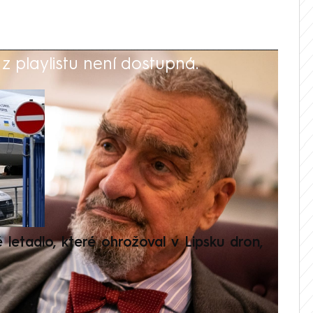
 playlistu není dostupná.
V
é letadlo, které ohrožoval v Lipsku dron,
Přilá
polit