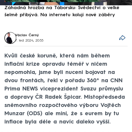
Záhadná hrozba na Táborsku: Svědectví o velké
S
šelmě přibývá. Na internetu kolují nové záběry
d
Václav Černý
7. led 2024, 20:55
Kvůli české koruně, která nám během
inflační krize opravdu téměř v ničem
nepomohla, jsme byli nuceni bojovat na
dvou frontách, řekl v pořadu 360° na CNN
Prima NEWS viceprezident Svazu průmyslu
a dopravy ČR Radek Špicar. Místopředseda
sněmovního rozpočtového výboru Vojtěch
Munzar (ODS) ale míní, že s eurem by tu
inflace byla déle a navíc daleko vyšší.