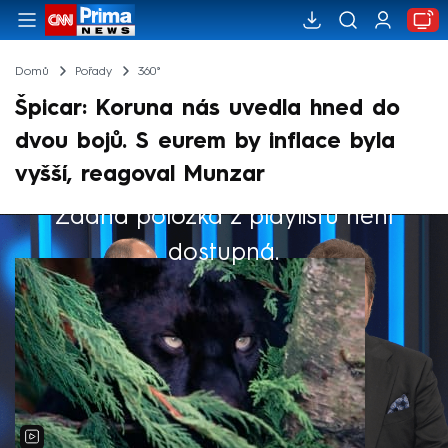
Domů
Pořady
360°
Špicar: Koruna nás uvedla hned do
dvou bojů. S eurem by inflace byla
vyšší, reagoval Munzar
Žádná položka z playlistu není
Výběr redakce
dostupná.