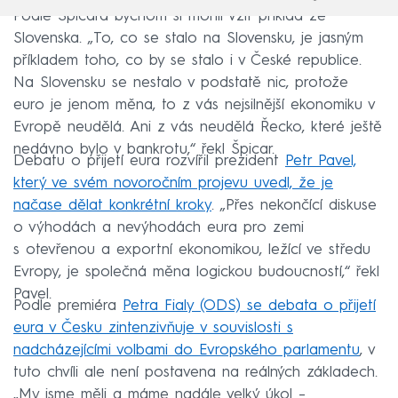
Podle Špicara bychom si mohli vzít příklad ze
Slovenska. „To, co se stalo na Slovensku, je jasným
příkladem toho, co by se stalo i v České republice.
Na Slovensku se nestalo v podstatě nic, protože
euro je jenom měna, to z vás nejsilnější ekonomiku v
Evropě neudělá. Ani z vás neudělá Řecko, které ještě
nedávno bylo v bankrotu,“ řekl Špicar.
Debatu o přijetí eura rozvířil prezident
Petr Pavel,
který ve svém novoročním projevu uvedl, že je
načase dělat konkrétní kroky
. „Přes nekončící diskuse
o výhodách a nevýhodách eura pro zemi
s otevřenou a exportní ekonomikou, ležící ve středu
Evropy, je společná měna logickou budoucností,“ řekl
Pavel.
Podle premiéra
Petra Fialy (ODS) se debata o přijetí
eura v Česku zintenzivňuje v souvislosti s
nadcházejícími volbami do Evropského parlamentu
, v
tuto chvíli ale není postavena na reálných základech.
„My jsme měli a máme nadále velký úkol –