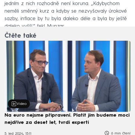
jedním z nich rozhodně není koruna. „Kdybychom
neměli směnný kurz a kdyby se nezvyšovaly úrokové
sazby, inflace by tu byla daleko déle a byla by ještě
daleko vyšší,“ řekl Munzar.
Čtěte také
Video
Na euro nejsme připravení. Platit jím budeme moci
nejdříve za deset let, tvrdí experti
6 min čtení
5. led 2024, 15:11