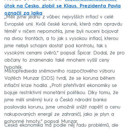
útok na Česko, zlobil se Klaus. Prezidenta Pavla
označil za laika
„Měli jsme jednu z vůbec nejvyšších inflací v celé
Evropské unii. Kvůli české koruně, která nám opravdu
téměř v ničem nepomohla, jsme byli nuceni bojovat
na dvou frontách, a to jak s vysokou inflací, kterou
jsme nebyli schopni dostat pod kontrolu, tak s
vysokými cenami úvěrů,“ popsal Špicar. Dodal, že pro
občany to znamenalo také mnohem vyšší ceny
hypoték.
Místopředseda sněmovního rozpočtového výboru
Vojtěch Munzar (ODS) tvrdí, že se koruna během
inflační krize hodila. „Proti přehřívání ekonomiky se
bojuje restriktivní monetární politikou. Díky tomu, že
jsme měli směnný kurz a Česká národní banka
posilovala korunu, jsme umožnili snížit napětí a cenu
nakupovaných energií ze zahraničí, jako je plyn a
pohonné hmoty,“ popsal Munzar.
Česká ekonomika má podle něj řadu problémů, ale