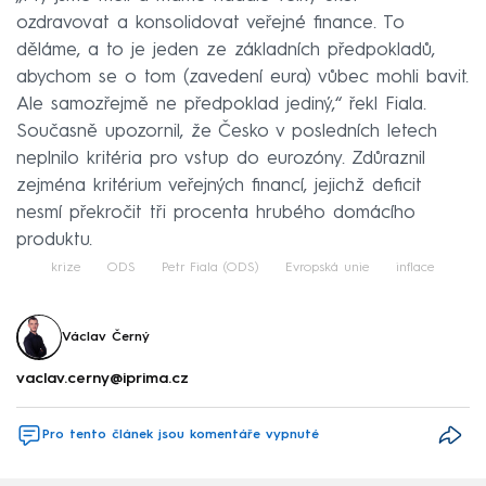
ozdravovat a konsolidovat veřejné finance. To
děláme, a to je jeden ze základních předpokladů,
abychom se o tom (zavedení eura) vůbec mohli bavit.
Ale samozřejmě ne předpoklad jediný,“ řekl Fiala.
Současně upozornil, že Česko v posledních letech
neplnilo kritéria pro vstup do eurozóny. Zdůraznil
zejména kritérium veřejných financí, jejichž deficit
nesmí překročit tři procenta hrubého domácího
produktu.
krize
ODS
Petr Fiala (ODS)
Evropská unie
inflace
Václav Černý
vaclav.cerny@iprima.cz
Pro tento článek jsou komentáře vypnuté