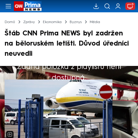
Domů
Zprávy
Ekonomika
Byznys
Média
Štáb CNN Prima NEWS byl zadržen
na běloruském letišti. Důvod úředníci
neuvedli
Žádná položka z playlistu není
Výběr redakce
dostupná.