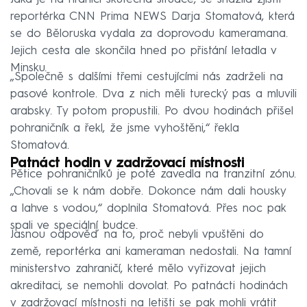
reportérka CNN Prima NEWS Darja Stomatová, která
se do Běloruska vydala za doprovodu kameramana.
Jejich cesta ale skončila hned po přistání letadla v
Minsku.
„Společně s dalšími třemi cestujícími nás zadrželi na
pasové kontrole. Dva z nich měli turecký pas a mluvili
arabsky. Ty potom propustili. Po dvou hodinách přišel
pohraničník a řekl, že jsme vyhoštěni,“ řekla
Stomatová.
Patnáct hodin v zadržovací místnosti
Pětice pohraničníků je poté zavedla na tranzitní zónu.
„Chovali se k nám dobře. Dokonce nám dali housky
a lahve s vodou,“ doplnila Stomatová. Přes noc pak
spali ve speciální budce.
Jasnou odpověď na to, proč nebyli vpuštěni do
země, reportérka ani kameraman nedostali. Na tamní
ministerstvo zahraničí, které mělo vyřizovat jejich
akreditaci, se nemohli dovolat. Po patnácti hodinách
v zadržovací místnosti na letišti se pak mohli vrátit