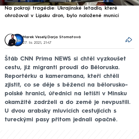
Na pokraji tragédie: Ukrajinské letadlo, které
P
ohrožoval v Lipsku dron, bylo naložené municí
e
Marek Veselý
,
Darja Stomatová
27. lis 2021, 21:47
Štáb CNN Prima NEWS si chtěl vyzkoušet
cestu, jíž migranti proudí do Běloruska.
Reportérku a kameramana, kteří chtěli
zjistit, co se děje s běženci na bělorusko-
polské hranici, úředníci na letišti v Minsku
okamžitě zadrželi a do země je nevpustili.
U dvou arabsky mluvících cestujících s
tureckými pasy přitom jednali opačně.