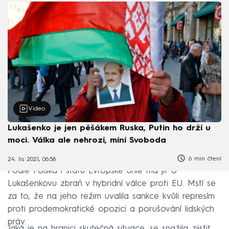
Video
Lukašenko je jen pěšákem Ruska, Putin ho drží u
moci. Válka ale nehrozí, míní Svoboda
6 min čtení
24. lis 2021, 06:58
Podle Polska i států Evropské unie má jít o
Lukašenkovu zbraň v hybridní válce proti EU. Mstí se
za to, že na jeho režim uvalila sankce kvůli represím
proti prodemokratické opozici a porušování lidských
práv.
Jaká je na hranici skutečná situace, se snažila zjistit