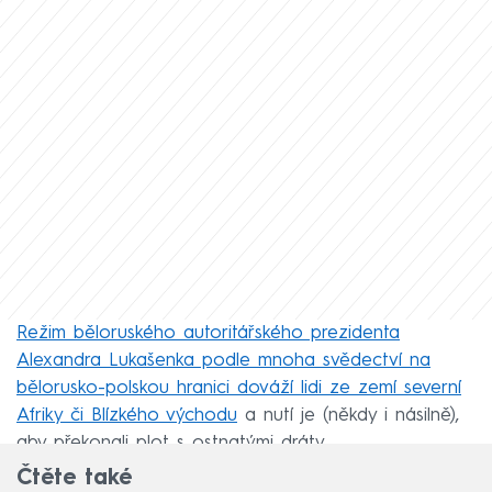
Režim běloruského autoritářského prezidenta
Alexandra Lukašenka podle mnoha svědectví na
bělorusko-polskou hranici dováží lidi ze zemí severní
Afriky či Blízkého východu
a nutí je (někdy i násilně),
aby překonali plot s ostnatými dráty.
Čtěte také