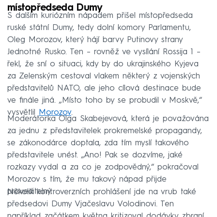
místopředseda Dumy
S dalším kuriózním nápadem přišel místopředseda
ruské státní Dumy, tedy dolní komory Parlamentu,
Oleg Morozov, který hájí barvy Putinovy strany
Jednotné Rusko. Ten – rovněž ve vysílání Rossija 1 –
řekl, že sní o situaci, kdy by do ukrajinského Kyjeva
za Zelenským cestoval vlakem některý z vojenských
představitelů NATO, ale jeho cílová destinace bude
ve finále jiná. „Místo toho by se probudil v Moskvě,“
vysvětlil
Morozov
.
Moderátorka Olga Skabejevová, která je považována
za jednu z představitelek prokremelské propagandy,
se zákonodárce doptala, zda tím myslí takového
představitele unést. „Ano! Pak se dozvíme, jaké
rozkazy vydal a za co je zodpovědný,“ pokračoval
Morozov s tím, že mu takový nápad přijde
proveditelný.
Několik kontroverzních prohlášení jde na vrub také
předsedovi Dumy Vjačeslavu Volodinovi. Ten
například začátkem května kritizoval dodávky zbraní