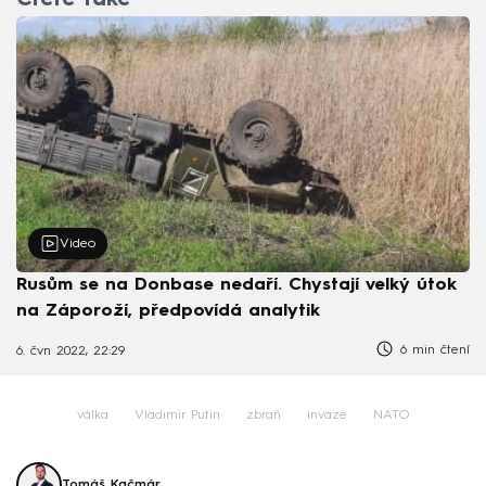
Čtěte také
Video
Rusům se na Donbase nedaří. Chystají velký útok
na Záporoží, předpovídá analytik
6 min čtení
6. čvn 2022, 22:29
válka
Vladimir Putin
zbraň
invaze
NATO
Tomáš Kačmár