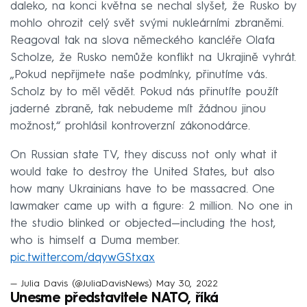
daleko, na konci května se nechal slyšet, že Rusko by
mohlo ohrozit celý svět svými nukleárními zbraněmi.
Reagoval tak na slova německého kancléře Olafa
Scholze, že Rusko nemůže konflikt na Ukrajině vyhrát.
„Pokud nepřijmete naše podmínky, přinutíme vás.
Scholz by to měl vědět. Pokud nás přinutíte použít
jaderné zbraně, tak nebudeme mít žádnou jinou
možnost,“ prohlásil kontroverzní zákonodárce.
On Russian state TV, they discuss not only what it
would take to destroy the United States, but also
how many Ukrainians have to be massacred. One
lawmaker came up with a figure: 2 million. No one in
the studio blinked or objected—including the host,
who is himself a Duma member.
pic.twitter.com/dqywGStxax
— Julia Davis (@JuliaDavisNews)
May 30, 2022
Unesme představitele NATO, říká