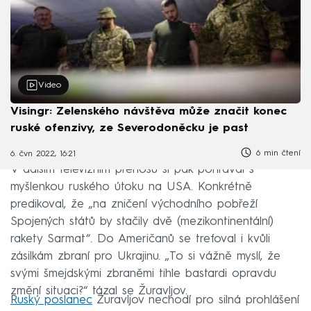
Video
Visingr: Zelenského návštěva může značit konec
ruské ofenzivy, ze Severodoněcku je past
6 min čtení
6. čvn 2022, 16:21
V dalším televizním přenosu si pak pohrával s
myšlenkou ruského útoku na USA. Konkrétně
predikoval, že „na zničení východního pobřeží
Spojených států by stačily dvě (mezikontinentální)
rakety Sarmat“. Do Američanů se trefoval i kvůli
zásilkám zbraní pro Ukrajinu. „To si vážně myslí, že
svými šmejdskými zbraněmi tihle bastardi opravdu
změní situaci?“ tázal se Žuravljov.
Ruský poslanec
Žuravljov nechodí pro silná prohlášení