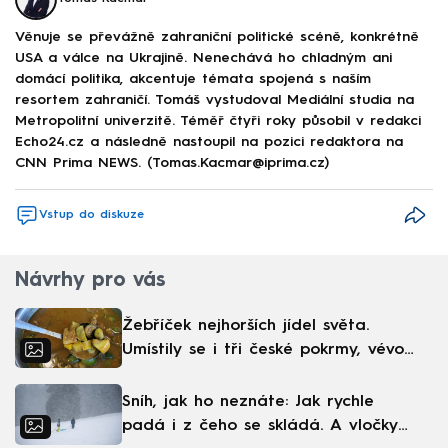
Věnuje se převážně zahraniční politické scéně, konkrétně
USA a válce na Ukrajině. Nenechává ho chladným ani
domácí politika, akcentuje témata spojená s naším
resortem zahraničí. Tomáš vystudoval Mediální studia na
Metropolitní univerzitě. Téměř čtyři roky působil v redakci
Echo24.cz a následně nastoupil na pozici redaktora na
CNN Prima NEWS. (Tomas.Kacmar@iprima.cz)
Vstup do diskuze
Návrhy pro vás
Žebříček nejhorších jídel světa.
Umístily se i tři české pokrmy, vévodí
skandinávská kuchyně
Sníh, jak ho neznáte: Jak rychle
padá i z čeho se skládá. A vločky