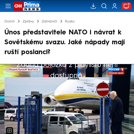
Domů
Zprávy
Zahraničí
Rusko
Únos představitele NATO i návrat k
Sovětskému svazu. Jaké nápady mají
ruští poslanci?
Žádná položka z playlistu není
Výběr redakce
dostupná.