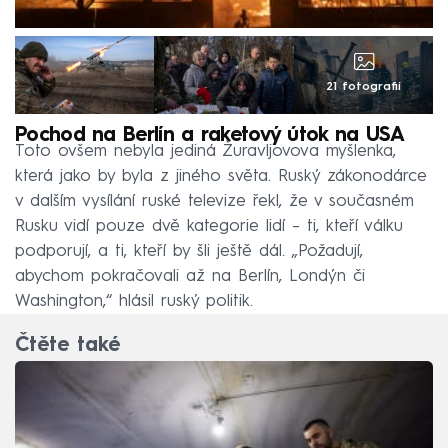
21 fotografií
Pochod na Berlín a raketový útok na USA
Toto ovšem nebyla jediná Žuravljovova myšlenka,
která jako by byla z jiného světa. Ruský zákonodárce
v dalším vysílání ruské televize řekl, že v současném
Rusku vidí pouze dvě kategorie lidí – ti, kteří válku
podporují, a ti, kteří by šli ještě dál. „Požadují,
abychom pokračovali až na Berlín, Londýn či
Washington,“ hlásil ruský politik.
Čtěte také