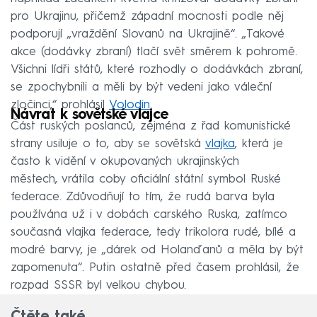
pro Ukrajinu, přičemž západní mocnosti podle něj
podporují „vraždění Slovanů na Ukrajině“. „Takové
akce (dodávky zbraní) tlačí svět směrem k pohromě.
Všichni lídři států, které rozhodly o dodávkách zbraní,
se zpochybnili a měli by být vedeni jako váleční
zločinci,“ prohlásil
Volodin
.
Návrat k sovětské vlajce
Část ruských poslanců, zejména z řad komunistické
strany usiluje o to, aby se sovětská
vlajka
, která je
často k vidění v okupovaných ukrajinských
městech, vrátila coby oficiální státní symbol Ruské
federace. Zdůvodňují to tím, že rudá barva byla
používána už i v dobách carského Ruska, zatímco
současná vlajka federace, tedy trikolora rudé, bílé a
modré barvy, je „dárek od Holanďanů a měla by být
zapomenuta“. Putin ostatně před časem prohlásil, že
rozpad SSSR byl velkou chybou.