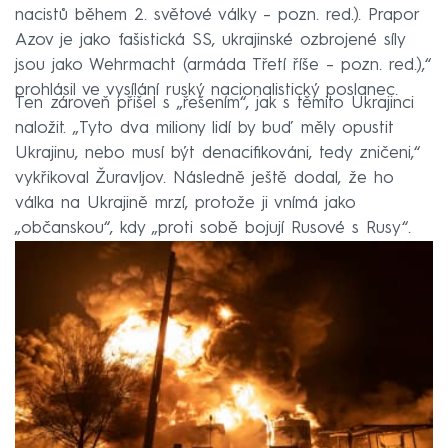
nacistů během 2. světové války – pozn. red.). Prapor
Azov je jako fašistická SS, ukrajinské ozbrojené síly
jsou jako Wehrmacht (armáda Třetí říše – pozn. red.),“
prohlásil ve vysílání ruský nacionalistický poslanec.
Ten zároveň přišel s „řešením“, jak s těmito Ukrajinci
naložit. „Tyto dva miliony lidí by buď měly opustit
Ukrajinu, nebo musí být denacifikováni, tedy zničeni,“
vykřikoval Žuravljov. Následně ještě dodal, že ho
válka na Ukrajině mrzí, protože ji vnímá jako
„občanskou“, kdy „proti sobě bojují Rusové s Rusy“.