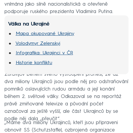
vnímána jako silně nacionalistická a otevřeně
podporuje ruského prezidenta Vladimira Putina.
Válka na Ukrajině
Mapa okupované Ukrajiny
Volodymyr Zelenskyj
Infografika: Ukrajinci v ČR
Historie konfliktu
Žuravljov během svého vystoupení pronesl, že až
dva miliony Ukrajinců jsou podle něj pro odstraňování
pomníků oslavujících rudou armádu a její konání
během 2. světové války. Odkazoval se na reportáž
právě zmiňované televize a původní počet
označoval za ještě vyšší, ale část Ukrajinců by se
podle něj dala „přeučit“.
„Máme dva miliony Ukrajinců, kteří jsou připraveni
obnovit SS (Schutzstaffel, ozbrojená organizace