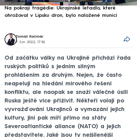
Na pokraji tragédie: Ukrajinské letadlo, které
P
ohrožoval v Lipsku dron, bylo naložené municí
e
Tomáš Kačmár
7. čvn 2022, 17:36
Od začátku války na Ukrajině přichází řada
ruských politiků s jedním silným
prohlášením za druhým. Nejen, že často
neapelují na hledání mírového řešení
konfliktu, ale naopak se snaží válečné úsilí
Ruska ještě více přiživit. Někteří volají po
vyvražďování Ukrajinců a vymazání jejich
kultury, jiní pak míří přímo na státy
Severoatlantické aliance (NATO) a jejich
představitele. Jaké jsou ty nejšílenější