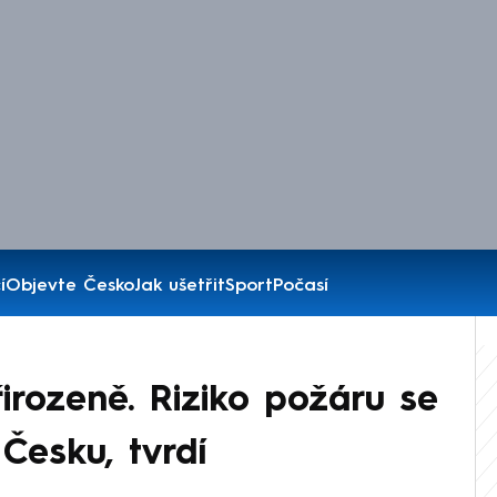
í
Objevte Česko
Jak ušetřit
Sport
Počasí
přirozeně. Riziko požáru se
Česku, tvrdí