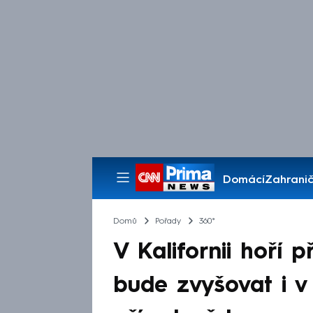
Domácí
Zahranič
Pořady
Domů
Pořady
360°
V Kalifornii hoří 
bude zvyšovat i v 