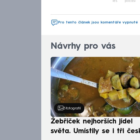
les
počasí
Pro tento článek jsou komentáře vypnuté
Návrhy pro vás
5
fotografií
Žebříček nejhorších jídel
světa. Umístily se i tři čes