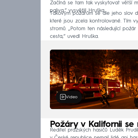
Začíná se tam tak vyskytovat větší m
paliva,“ vysvětlil Hruška.
Takovým požárům se dle jeho slov d
které jsou zcela kontrolované. Tím v
stromů. „Potom ten následující požár 
cesta,“ uvedl Hruška.
Video
Požáry v Kalifornii se
Ředitel pražských hasičů Luděk Prudi
v České republice nemají lidé ani ha