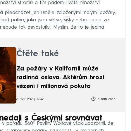
nožství stromů a tím pádem i větší množství
á předcházet jen uměle založenými malými požáry,
yhoří palivo, jako jsou větve, šišky nebo opad ze
nebude tak devastující. Myslím, že to je jediná
Čtěte také
Za požáry v Kalifornii může
rodinná oslava. Aktérům hrozí
vězení i milionová pokuta
6 min čtení
8. zář 2020, 17:46
 nedají s Českými srovnávat
l v pořadu 360° Pavlíny Wolfové však upozornil, že
siči s takovými požáry zkušenost. „V moderních