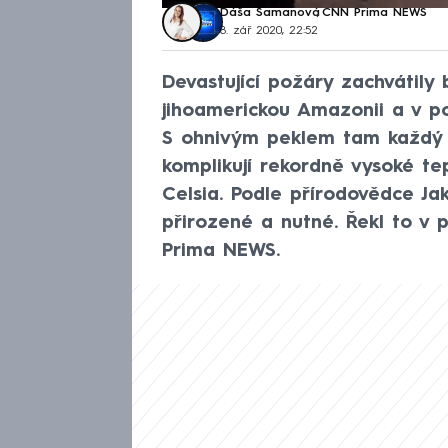
Dáša Šamanová
,
CNN Prima NEWS
8. zář 2020, 22:52
Devastující požáry zachvátily
jihoamerickou Amazonii a v po
S ohnivým peklem tam každý de
komplikují rekordně vysoké te
Celsia. Podle přírodovědce Jak
přirozené a nutné. Řekl to v 
Prima NEWS.