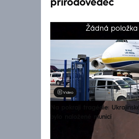
přírodovědec
Žádná položka z
Výběr redakce
Video
Na pokraji tragédie: Ukrajinsk
bylo naložené municí