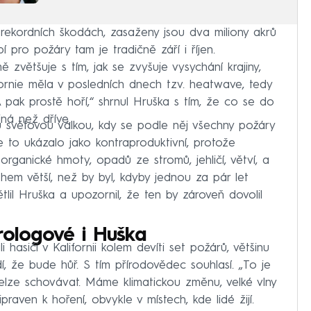
rekordních škodách, zasaženy jsou dva miliony akrů
 pro požáry tam je tradičně září i říjen.
zvětšuje s tím, jak se zvyšuje vysychání krajiny,
ifornie měla v posledních dnech tzv. heatwave, tedy
A pak prostě hoří,“ shrnul Hruška s tím, že co se do
jiná než dříve.
 světovou válkou, kdy se podle něj všechny požáry
 se to ukázalo jako kontraproduktivní, protože
organické hmoty, opadů ze stromů, jehličí, větví, a
hem větší, než by byl, kdyby jednou za pár let
tlil Hruška a upozornil, že ten by zároveň dovolil
rologové i Huška
 hasiči v Kalifornii kolem devíti set požárů, většinu
í, že bude hůř. S tím přírodovědec souhlasí. „To je
lze schovávat. Máme klimatickou změnu, velké vlny
raven k hoření, obvykle v místech, kde lidé žijí.