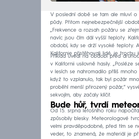
V poslední době se tam ale mluví o 
půdy. Přitom nejnebezpečnější období
„Frekvence a rozsah požáru se zřejmě 
navíc jsou čím dál vyšší teploty. Kal
období, kdy se drží vysoké teploty. 
Kalifornie přistěhovali lidé, je trochu 
Příklad uvedl na období před druhou
v Kalifornii usilovně hasily. „Posléze
v lesích se nahromadilo příliš mnoho 
když to vzplanulo, tak byl požár mno
proběhl menší přirozený požár,“ vysvě
sekvojím, aby začaly klíčit.
Bude hůř, tvrdí meteo
Od 15. srpna letošního roku napočítali
způsobily blesky. Meteorologové tvrd
velmi pravděpodobné, před tím se ne
veder, to znamená, že materiál je přip