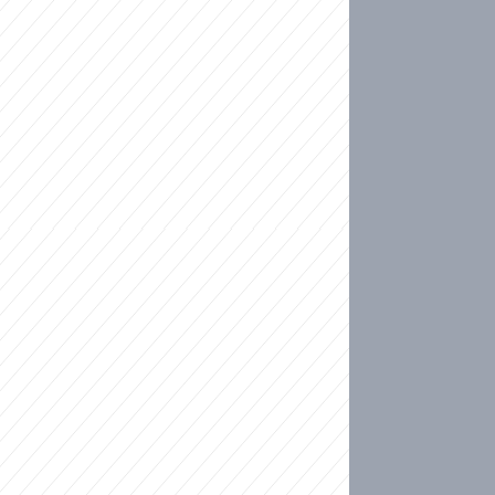
ideo
kat migranty do Česka? Sami by odešli, tvrdí exp
ické sebevraždě