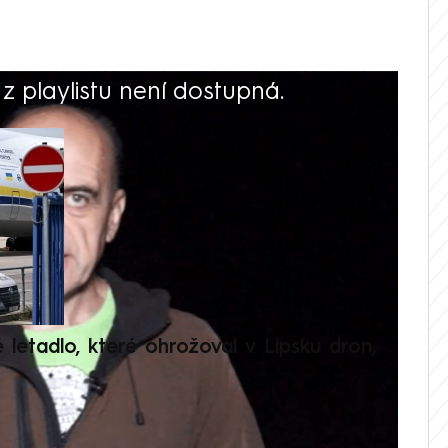
 playlistu není dostupná.
V
é letadlo, které ohrožoval v Lipsku dron,
Přilá
polit