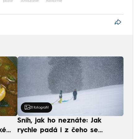
požár
Amazonie
Kalifornie
31
fotografií
Sníh, jak ho neznáte: Jak
ké
rychle padá i z čeho se