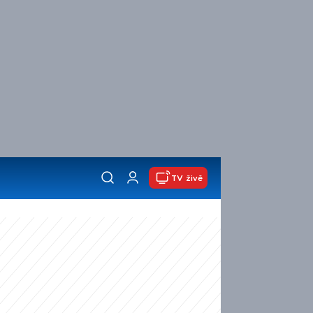
TV živě