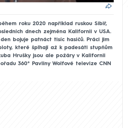
 během roku 2020 například ruskou Sibiř,
sledních dnech zejména Kalifornii v USA.
n bojuje patnáct tisíc hasičů. Práci jim
ploty, které šplhají až k padesáti stupňům
uba Hrušky jsou ale požáry v Kalifornii
pořadu 360° Pavlíny Wolfové televize CNN