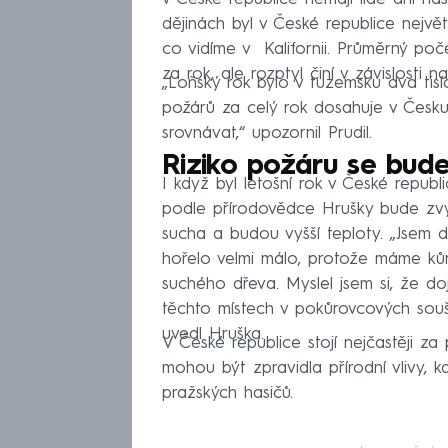
dějinách byl v České republice nejvě
co vidíme v Kalifornii. Průměrný poč
za rok, ale rozptyl činí v závislosti 
„Loňský rok bylo v tuzemsku dva tis
požárů za celý rok dosahuje v Česku 
srovnávat,“ upozornil Prudil.
Riziko požáru se bud
I když byl letošní rok v České republ
podle přírodovědce Hrušky bude zvy
sucha a budou vyšší teploty. „Jsem 
hořelo velmi málo, protože máme kůr
suchého dřeva. Myslel jsem si, že 
těchto místech v pokůrovcových sou
uvedl Hruška.
V České republice stojí nejčastěji z
mohou být zpravidla přírodní vlivy, kdy
pražských hasičů.