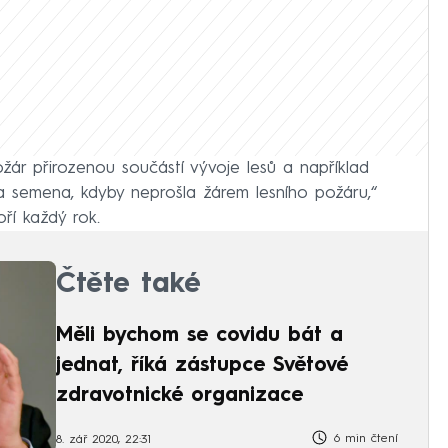
požár přirozenou součástí vývoje lesů a například
a semena, kdyby neprošla žárem lesního požáru,“
oří každý rok.
Čtěte také
Měli bychom se covidu bát a
jednat, říká zástupce Světové
zdravotnické organizace
6 min čtení
8. zář 2020, 22:31