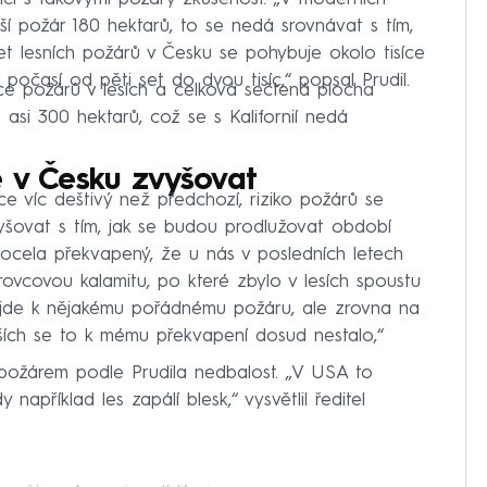
tší požár 180 hektarů, to se nedá srovnávat s tím,
et lesních požárů v Česku se pohybuje okolo tisíce
na počasí od pěti set do dvou tisíc,“ popsal Prudil.
íce požárů v lesích a celková sečtená plocha
asi 300 hektarů, což se s Kalifornií nedá
e v Česku zvyšovat
ice víc deštivý než předchozí, riziko požárů se
šovat s tím, jak se budou prodlužovat období
docela překvapený, že u nás v posledních letech
ovcovou kalamitu, po které zbylo v lesích spoustu
dojde k nějakému pořádnému požáru, ale zrovna na
ších se to k mému překvapení dosud nestalo,“
a požárem podle Prudila nedbalost. „V USA to
 například les zapálí blesk,“ vysvětlil ředitel