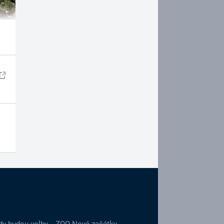
dy budou volby
ZOO Nové začátky