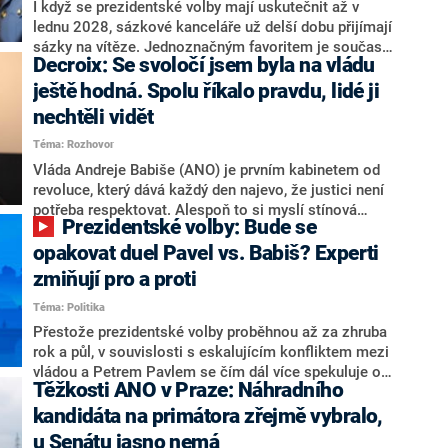
Zdeněk Nytra redakci řekl, že počítá s odchodem
I když se prezidentské volby mají uskutečnit až v
některých senátorů z klubu a že Naše Česko není
lednu 2028, sázkové kanceláře už delší dobu přijímají
nepřítel, ale soupeř.
sázky na vítěze. Jednoznačným favoritem je současná
Decroix: Se svoločí jsem byla na vládu
hlava státu Petr Pavel. Daleko za ním pak bookmakeři
zmiňují dva výrazné politiky ANO, tedy premiéra
ještě hodná. Spolu říkalo pravdu, lidé ji
Andreje Babiše a ministra průmyslu Karla Havlíčka.
nechtěli vidět
Oblíbeným tipem samotných sázkařů je poslanec za
Téma: Rozhovor
Motoristy Filip Turek. Politolog Jan Kubáček nicméně
o případné kandidatuře kohokoliv ze zmíněné trojice
Vláda Andreje Babiše (ANO) je prvním kabinetem od
značně pochybuje. Podle něj současná koalice dosud
revoluce, který dává každý den najevo, že justici není
nemá osobu, která by Pavlovi mohla konkurovat.
potřeba respektovat. Alespoň to si myslí stínová
Prezidentské volby: Bude se
ministryně spravedlnosti ODS Eva Decroix. V
rozhovoru pro CNN Prima NEWS si nebrala servítky
opakovat duel Pavel vs. Babiš? Experti
ohledně politického výkonu svého nástupce Jeronýma
zmiňují pro a proti
Tejce (za ANO) či vládní zmocněnkyně pro lidská
Téma: Politika
práva Taťány Malé (ANO). Označením „svoloč“ na
adresu vlády prý byla ještě hodná. Decroix se také
Přestože prezidentské volby proběhnou až za zhruba
vrátila k volební porážce koalice Spolu či promluvila o
rok a půl, v souvislosti s eskalujícím konfliktem mezi
hnutí Naše Česko Martina Kuby.
vládou a Petrem Pavlem se čím dál více spekuluje o
Těžkosti ANO v Praze: Náhradního
tom, koho by do bitvy o Hrad mohla vyslat současná
koalice. Někteří političtí komentátoři znovu vytahují
kandidáta na primátora zřejmě vybralo,
jméno premiéra Andreje Babiše (ANO). Jak moc je
u Senátu jasno nemá