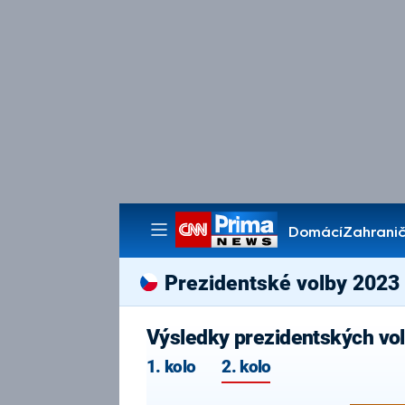
Domácí
Zahranič
Pořady
Prezidentské volby 2023
Výsledky prezidentských vo
1. kolo
2. kolo