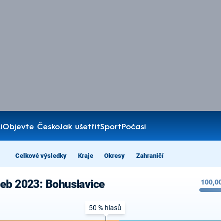
í
Objevte Česko
Jak ušetřit
Sport
Počasí
Celkové výsledky
Kraje
Okresy
Zahraničí
leb 2023: Bohuslavice
100,0
50 % hlasů