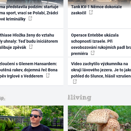
ma představila podzim: startuje
Tank KV-1 Němce dokonale
ma sport, vrací se Polabí, Zrádci
zaskočil
ové kriminálky
thiase Hložka ženy do vztahu
Operace Entebbe ukázala
dy uhnaly: Teď budu iniciátorem
schopnosti Izraele. Při
 slibuje zpěvák
osvobozování rukojmích padl br
premiéra
zloučení s Glenem Hansardem:
Video zachytilo výzkumníka na
outěná rakev, dojemná řeč Bona
okraji lávového jezera. Je to jak
zpěv Irglové s Vedderem
pohled do Slunce, hlásil vzruše