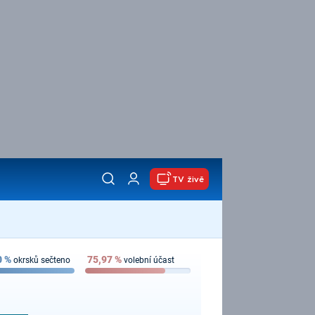
TV živě
0
%
75,97
%
okrsků sečteno
volební účast