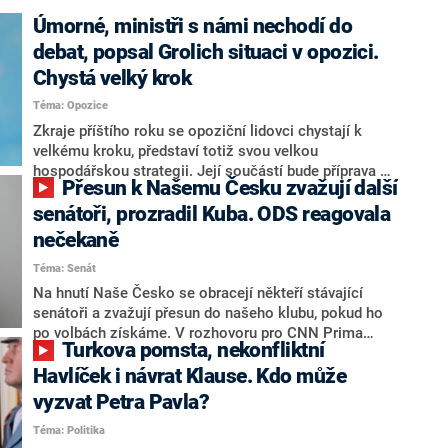
Úmorné, ministři s námi nechodí do
debat, popsal Grolich situaci v opozici.
Chystá velký krok
Téma: Opozice
Zkraje příštího roku se opoziční lidovci chystají k
velkému kroku, představí totiž svou velkou
hospodářskou strategii. Její součástí bude příprava na
Přesun k Našemu Česku zvažují další
stárnutí populace, řekl ve středu na setkání s novináři
nový předseda lidovců Jan Grolich. Ten zároveň v
senátoři, prozradil Kuba. ODS reagovala
senátních volbách kandiduje ve Vyškově. Popsal i
nečekaně
aktivitu opozice, o níž vládní strany nebo političtí
Téma: Senát
komentátoři mluví jako o slabé a v defenzivě. „Je to
úmorná práce upozorňovat na chyby vlády. Ministři s
Na hnutí Naše Česko se obracejí někteří stávající
námi navíc nechodí do debat. Chceme ale ukazovat
senátoři a zvažují přesun do našeho klubu, pokud ho
svoje témata,“ odpověděl Grolich na dotaz CNN Prima
po volbách získáme. V rozhovoru pro CNN Prima
Turkova pomsta, nekonfliktní
NEWS.
NEWS to řekl zakladatel hnutí a jihočeský hejtman
Martin Kuba. Konkrétní nebyl, ale získat by takto mohl
Havlíček i návrat Klause. Kdo může
například senátora Zdeňka Hrabu, který je dnes
vyzvat Petra Pavla?
součástí klubu ODS a TOP 09. Hraba to na dotaz
Téma: Politika
redakce nevyloučil. Předseda klubu senátorů ODS