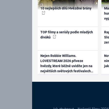
10 nejlepších dílů Hvězdné brány
Ma
hum
vy
TOP filmy a seriály podle mladých
Rap
diváků
Slo
ze
Nejen Robbie Williams.
No
LOVESTREAM 2026 přiveze
ním
hvězdy, které běžně uvidíte jen na
ja
největších světových festivalech
Jak zhubnout
Nejlepší filmy 2024