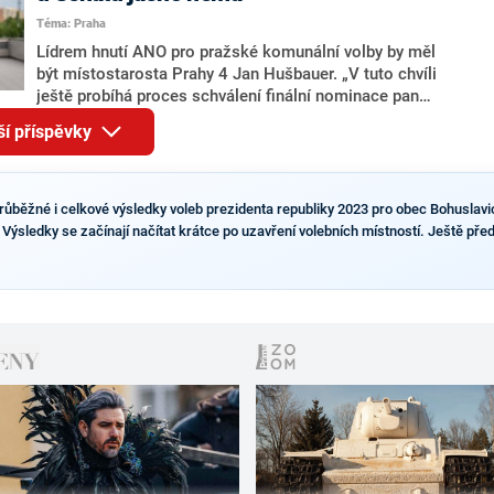
pravděpodobné, že se v prezidentských volbách 2028
Téma: Praha
bude znovu opakovat souboj z roku 2023?
Lídrem hnutí ANO pro pražské komunální volby by měl
být místostarosta Prahy 4 Jan Hušbauer. „V tuto chvíli
ještě probíhá proces schválení finální nominace pana
Jana Hušbauera Výborem hnutí ANO,“ uvedl pro
ší příspěvky
redakci místopředseda pražského ANO Martin
Benkovič. O Hušbauerovi se spekulovalo jako o
náhradníkovi v čele pražské kandidátky poté, co
rezignoval po sérii nejasností v majetkových
průběžné i celkové výsledky voleb prezidenta republiky 2023 pro obec Bohuslavi
přiznáních a pořizování bytů Ondřej Prokop. Zároveň
 Výsledky se začínají načítat krátce po uzavření volebních místností. Ještě před
ale stále není jasné, kdo bude za ANO kandidovat ve
dvou ze tří pražských obvodů do horní komory
parlamentu. ANO má v Praze dlouhodobě horší
výsledky než ve zbytku republiky.