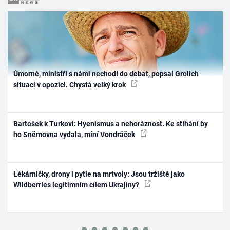
Úmorné, ministři s námi nechodí do debat, popsal Grolich
situaci v opozici. Chystá velký krok
Bartošek k Turkovi: Hyenismus a nehoráznost. Ke stíhání by
ho Sněmovna vydala, míní Vondráček
Lékárničky, drony i pytle na mrtvoly: Jsou tržiště jako
Wildberries legitimním cílem Ukrajiny?