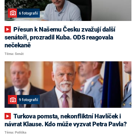
6 fotografií
Přesun k Našemu Česku zvažují další
senátoři, prozradil Kuba. ODS reagovala
nečekaně
Téma: Senát
9 fotografií
Turkova pomsta, nekonfliktní Havlíček i
návrat Klause. Kdo může vyzvat Petra Pavla?
Téma: Politika