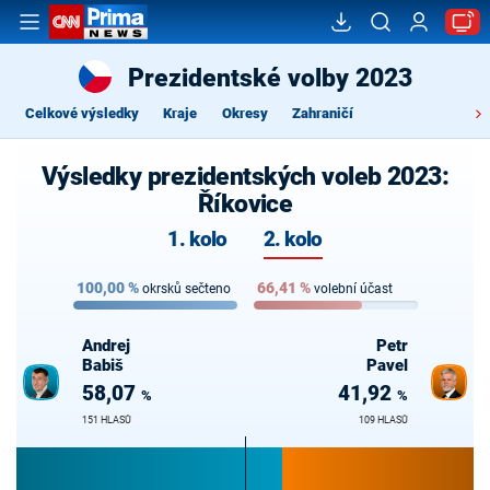
Prezidentské volby 2023
Celkové výsledky
Kraje
Okresy
Zahraničí
Výsledky prezidentských voleb 2023:
Říkovice
1. kolo
2. kolo
100,00
%
66,41
%
okrsků sečteno
volební účast
Andrej
Petr
Babiš
Pavel
58,07
41,92
%
%
151 HLASŮ
109 HLASŮ