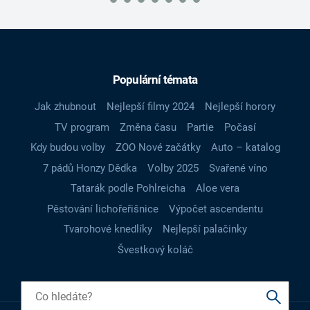
Populární témata
Jak zhubnout
Nejlepší filmy 2024
Nejlepší horory
TV program
Změna času
Partie
Počasí
Kdy budou volby
ZOO Nové začátky
Auto – katalog
7 pádů Honzy Dědka
Volby 2025
Svařené víno
Tatarák podle Pohlreicha
Aloe vera
Pěstování lichořeřišnice
Výpočet ascendentu
Tvarohové knedlíky
Nejlepší palačinky
Švestkový koláč