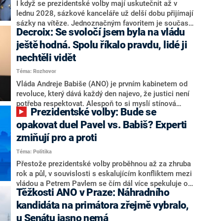
Zdeněk Nytra redakci řekl, že počítá s odchodem
I když se prezidentské volby mají uskutečnit až v
některých senátorů z klubu a že Naše Česko není
lednu 2028, sázkové kanceláře už delší dobu přijímají
nepřítel, ale soupeř.
sázky na vítěze. Jednoznačným favoritem je současná
Decroix: Se svoločí jsem byla na vládu
hlava státu Petr Pavel. Daleko za ním pak bookmakeři
zmiňují dva výrazné politiky ANO, tedy premiéra
ještě hodná. Spolu říkalo pravdu, lidé ji
Andreje Babiše a ministra průmyslu Karla Havlíčka.
nechtěli vidět
Oblíbeným tipem samotných sázkařů je poslanec za
Téma: Rozhovor
Motoristy Filip Turek. Politolog Jan Kubáček nicméně
o případné kandidatuře kohokoliv ze zmíněné trojice
Vláda Andreje Babiše (ANO) je prvním kabinetem od
značně pochybuje. Podle něj současná koalice dosud
revoluce, který dává každý den najevo, že justici není
nemá osobu, která by Pavlovi mohla konkurovat.
potřeba respektovat. Alespoň to si myslí stínová
Prezidentské volby: Bude se
ministryně spravedlnosti ODS Eva Decroix. V
rozhovoru pro CNN Prima NEWS si nebrala servítky
opakovat duel Pavel vs. Babiš? Experti
ohledně politického výkonu svého nástupce Jeronýma
zmiňují pro a proti
Tejce (za ANO) či vládní zmocněnkyně pro lidská
Téma: Politika
práva Taťány Malé (ANO). Označením „svoloč“ na
adresu vlády prý byla ještě hodná. Decroix se také
Přestože prezidentské volby proběhnou až za zhruba
vrátila k volební porážce koalice Spolu či promluvila o
rok a půl, v souvislosti s eskalujícím konfliktem mezi
hnutí Naše Česko Martina Kuby.
vládou a Petrem Pavlem se čím dál více spekuluje o
Těžkosti ANO v Praze: Náhradního
tom, koho by do bitvy o Hrad mohla vyslat současná
koalice. Někteří političtí komentátoři znovu vytahují
kandidáta na primátora zřejmě vybralo,
jméno premiéra Andreje Babiše (ANO). Jak moc je
u Senátu jasno nemá