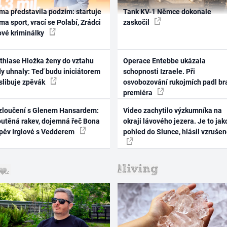
ma představila podzim: startuje
Tank KV-1 Němce dokonale
ma sport, vrací se Polabí, Zrádci
zaskočil
ové kriminálky
thiase Hložka ženy do vztahu
Operace Entebbe ukázala
dy uhnaly: Teď budu iniciátorem
schopnosti Izraele. Při
 slibuje zpěvák
osvobozování rukojmích padl br
premiéra
zloučení s Glenem Hansardem:
Video zachytilo výzkumníka na
outěná rakev, dojemná řeč Bona
okraji lávového jezera. Je to jak
zpěv Irglové s Vedderem
pohled do Slunce, hlásil vzruše