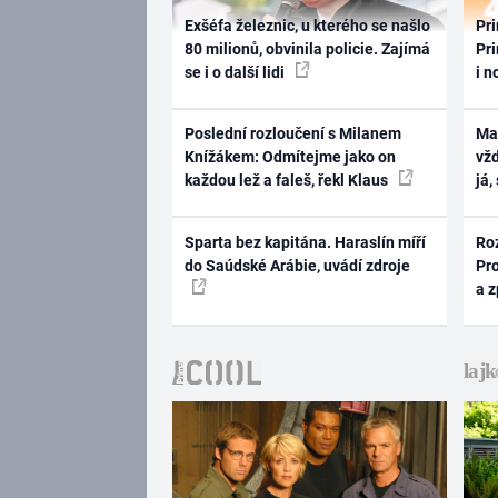
Exšéfa železnic, u kterého se našlo
Pri
80 milionů, obvinila policie. Zajímá
Pri
se i o další lidi
i n
Poslední rozloučení s Milanem
Ma
Knížákem: Odmítejme jako on
vž
každou lež a faleš, řekl Klaus
já,
Sparta bez kapitána. Haraslín míří
Ro
do Saúdské Arábie, uvádí zdroje
Pr
a 