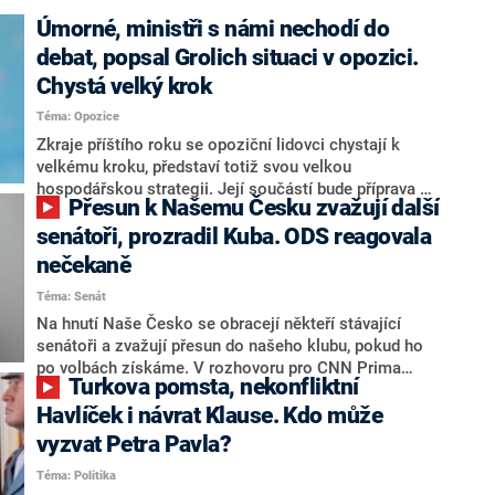
Úmorné, ministři s námi nechodí do
debat, popsal Grolich situaci v opozici.
Chystá velký krok
Téma: Opozice
Zkraje příštího roku se opoziční lidovci chystají k
velkému kroku, představí totiž svou velkou
hospodářskou strategii. Její součástí bude příprava na
Přesun k Našemu Česku zvažují další
stárnutí populace, řekl ve středu na setkání s novináři
nový předseda lidovců Jan Grolich. Ten zároveň v
senátoři, prozradil Kuba. ODS reagovala
senátních volbách kandiduje ve Vyškově. Popsal i
nečekaně
aktivitu opozice, o níž vládní strany nebo političtí
Téma: Senát
komentátoři mluví jako o slabé a v defenzivě. „Je to
úmorná práce upozorňovat na chyby vlády. Ministři s
Na hnutí Naše Česko se obracejí někteří stávající
námi navíc nechodí do debat. Chceme ale ukazovat
senátoři a zvažují přesun do našeho klubu, pokud ho
svoje témata,“ odpověděl Grolich na dotaz CNN Prima
po volbách získáme. V rozhovoru pro CNN Prima
Turkova pomsta, nekonfliktní
NEWS.
NEWS to řekl zakladatel hnutí a jihočeský hejtman
Martin Kuba. Konkrétní nebyl, ale získat by takto mohl
Havlíček i návrat Klause. Kdo může
například senátora Zdeňka Hrabu, který je dnes
vyzvat Petra Pavla?
součástí klubu ODS a TOP 09. Hraba to na dotaz
Téma: Politika
redakce nevyloučil. Předseda klubu senátorů ODS