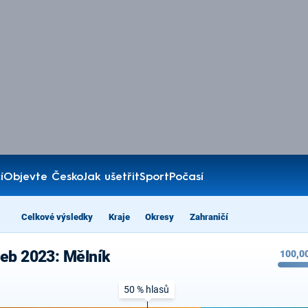
í
Objevte Česko
Jak ušetřit
Sport
Počasí
Celkové výsledky
Kraje
Okresy
Zahraničí
leb 2023: Mělník
100,0
50 % hlasů