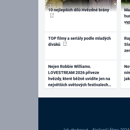
10 nejlepších dílů Hvězdné brány
Ma
hum
vy
TOP filmy a seriály podle mladých
Rap
diváků
Slo
ze
Nejen Robbie Williams.
No
LOVESTREAM 2026 přiveze
ním
hvězdy, které běžně uvidíte jen na
ja
největších světových festivalech
Jak zhubnout
Nejlepší filmy 2024