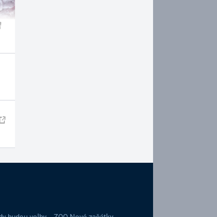
dy budou volby
ZOO Nové začátky