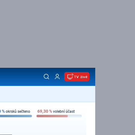
TV živě
0
%
69,30
%
okrsků sečteno
volební účast