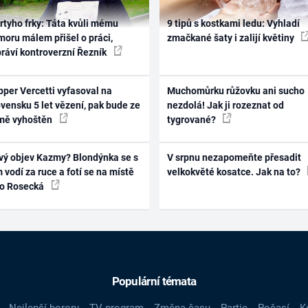
rtyho frky: Táta kvůli mému
9 tipů s kostkami ledu: Vyhladí
oru málem přišel o práci,
zmačkané šaty i zalijí květiny
práví kontroverzní Řezník
per Vercetti vyfasoval na
Muchomůrku růžovku ani sucho
vensku 5 let vězení, pak bude ze
nezdolá! Jak ji rozeznat od
mě vyhoštěn
tygrované?
vý objev Kazmy? Blondýnka se s
V srpnu nezapomeňte přesadit
 vodí za ruce a fotí se na místě
velkokvěté kosatce. Jak na to?
ko Rosecká
Populární témata
Nejlepší horory
TV program
Změna času
Partie
Počasí
K