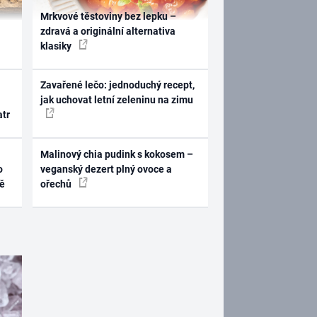
Mrkvové těstoviny bez lepku –
zdravá a originální alternativa
klasiky
Zavařené lečo: jednoduchý recept,
jak uchovat letní zeleninu na zimu
atr
Malinový chia pudink s kokosem –
o
veganský dezert plný ovoce a
ně
ořechů