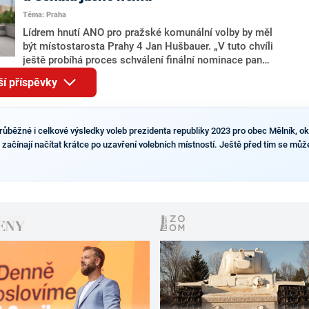
pravděpodobné, že se v prezidentských volbách 2028
Téma: Praha
bude znovu opakovat souboj z roku 2023?
Lídrem hnutí ANO pro pražské komunální volby by měl
být místostarosta Prahy 4 Jan Hušbauer. „V tuto chvíli
ještě probíhá proces schválení finální nominace pana
Jana Hušbauera Výborem hnutí ANO,“ uvedl pro
ší příspěvky
redakci místopředseda pražského ANO Martin
Benkovič. O Hušbauerovi se spekulovalo jako o
náhradníkovi v čele pražské kandidátky poté, co
rezignoval po sérii nejasností v majetkových
růběžné i celkové výsledky voleb prezidenta republiky 2023 pro obec Mělník, okr
přiznáních a pořizování bytů Ondřej Prokop. Zároveň
začínají načítat krátce po uzavření volebních místností. Ještě před tím se můžet
ale stále není jasné, kdo bude za ANO kandidovat ve
dvou ze tří pražských obvodů do horní komory
parlamentu. ANO má v Praze dlouhodobě horší
výsledky než ve zbytku republiky.