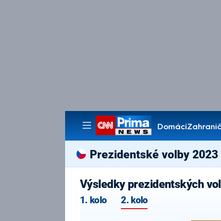
Domácí
Zahranič
Pořady
Prezidentské volby 2023
Výsledky prezidentských vo
1. kolo
2. kolo