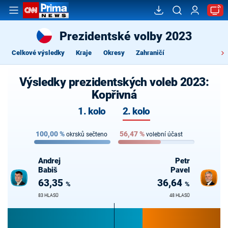
Prezidentské volby 2023
Celkové výsledky
Kraje
Okresy
Zahraničí
Výsledky prezidentských voleb 2023:
Kopřivná
1. kolo
2. kolo
100,00
%
56,47
%
okrsků sečteno
volební účast
Andrej
Petr
Babiš
Pavel
63,35
36,64
%
%
83 HLASŮ
48 HLASŮ