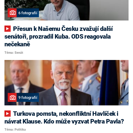
6 fotografií
Přesun k Našemu Česku zvažují další
senátoři, prozradil Kuba. ODS reagovala
nečekaně
Téma: Senát
9 fotografií
Turkova pomsta, nekonfliktní Havlíček i
návrat Klause. Kdo může vyzvat Petra Pavla?
Téma: Politika