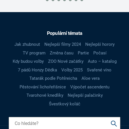
Populární témata
Jak zhubnout
Nejlepší filmy 2024
Nejlepší horory
TV program
Změna času
Partie
Počasí
Kdy budou volby
ZOO Nové začátky
Auto – katalog
7 pádů Honzy Dědka
Volby 2025
Svařené víno
Tatarák podle Pohlreicha
Aloe vera
Pěstování lichořeřišnice
Výpočet ascendentu
Tvarohové knedlíky
Nejlepší palačinky
Švestkový koláč