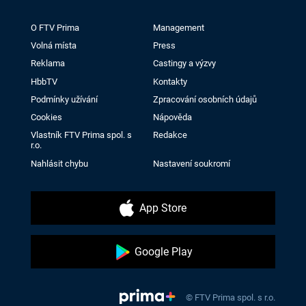
O FTV Prima
Management
Volná místa
Press
Reklama
Castingy a výzvy
HbbTV
Kontakty
Podmínky užívání
Zpracování osobních údajů
Cookies
Nápověda
Vlastník FTV Prima spol. s
Redakce
r.o.
Nahlásit chybu
Nastavení soukromí
App Store
Google Play
© FTV Prima spol. s r.o.