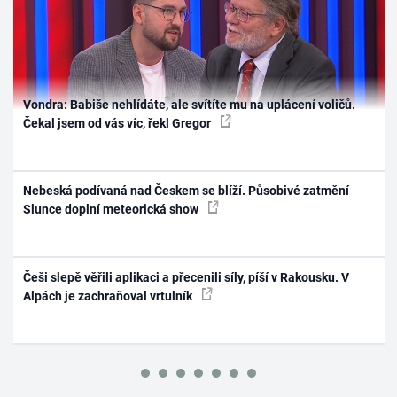
Vondra: Babiše nehlídáte, ale svítíte mu na uplácení voličů.
Čekal jsem od vás víc, řekl Gregor
Nebeská podívaná nad Českem se blíží. Působivé zatmění
Slunce doplní meteorická show
Češi slepě věřili aplikaci a přecenili síly, píší v Rakousku. V
Alpách je zachraňoval vrtulník