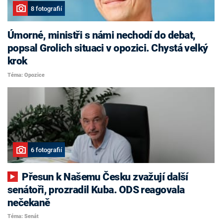
8 fotografií
Úmorné, ministři s námi nechodí do debat,
popsal Grolich situaci v opozici. Chystá velký
krok
Téma: Opozice
6 fotografií
Přesun k Našemu Česku zvažují další
senátoři, prozradil Kuba. ODS reagovala
nečekaně
Téma: Senát