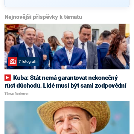
Nejnovější příspěvky k tématu
7 fotografií
Kuba: Stát nemá garantovat nekonečný
růst důchodů. Lidé musí být sami zodpovědní
Téma: Rozhovor