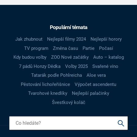
Populární témata
Jak zhubnout
Nejlepší filmy 2024
Nejlepší horory
TV program
Změna času
Partie
Počasí
Kdy budou volby
ZOO Nové začátky
Auto – katalog
7 pádů Honzy Dědka
Volby 2025
Svařené víno
Tatarák podle Pohlreicha
Aloe vera
Pěstování lichořeřišnice
Výpočet ascendentu
Tvarohové knedlíky
Nejlepší palačinky
Švestkový koláč