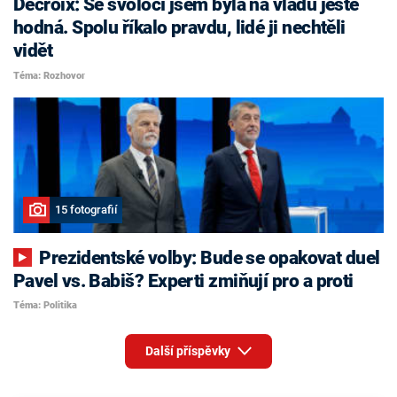
Decroix: Se svoločí jsem byla na vládu ještě
hodná. Spolu říkalo pravdu, lidé ji nechtěli
vidět
Téma: Rozhovor
15 fotografií
Prezidentské volby: Bude se opakovat duel
Pavel vs. Babiš? Experti zmiňují pro a proti
Téma: Politika
Další příspěvky