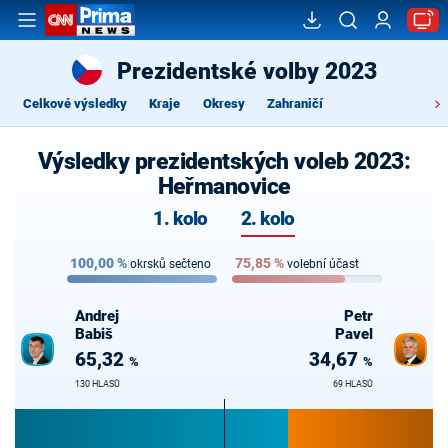
Prezidentské volby 2023
Celkové výsledky
Kraje
Okresy
Zahraničí
Výsledky prezidentských voleb 2023:
Heřmanovice
1. kolo
2. kolo
100,00
%
75,85
%
okrsků sečteno
volební účast
Andrej
Petr
Babiš
Pavel
65,32
34,67
%
%
130 HLASŮ
69 HLASŮ