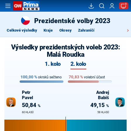
Prezidentské volby 2023
Celkové výsledky
Kraje
Okresy
Zahraničí
Výsledky prezidentských voleb 2023:
Malá Roudka
1. kolo
2. kolo
100,00
%
70,83
%
okrsků sečteno
volební účast
Petr
Andrej
Pavel
Babiš
50,84
49,15
%
%
60 HLASŮ
58 HLASŮ