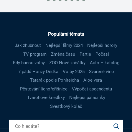
Populární témata
Jak zhubnout
Nejlepší filmy 2024
Nejlepší horory
TV program
Změna času
Partie
Počasí
Kdy budou volby
ZOO Nové začátky
Auto – katalog
7 pádů Honzy Dědka
Volby 2025
Svařené víno
Tatarák podle Pohlreicha
Aloe vera
Pěstování lichořeřišnice
Výpočet ascendentu
Tvarohové knedlíky
Nejlepší palačinky
Švestkový koláč