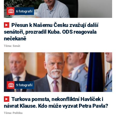
6 fotografií
Přesun k Našemu Česku zvažují další
senátoři, prozradil Kuba. ODS reagovala
nečekaně
Téma: Senát
9 fotografií
Turkova pomsta, nekonfliktní Havlíček i
návrat Klause. Kdo může vyzvat Petra Pavla?
Téma: Politika