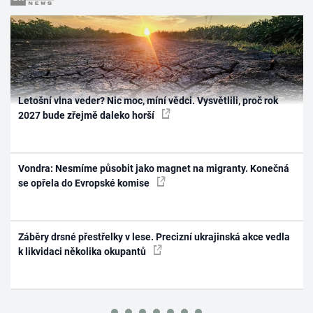
Letošní vlna veder? Nic moc, míní vědci. Vysvětlili, proč rok
2027 bude zřejmě daleko horší
Vondra: Nesmíme působit jako magnet na migranty. Konečná
se opřela do Evropské komise
Záběry drsné přestřelky v lese. Precizní ukrajinská akce vedla
k likvidaci několika okupantů