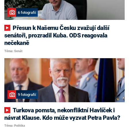
6 fotografií
Přesun k Našemu Česku zvažují další
senátoři, prozradil Kuba. ODS reagovala
nečekaně
Téma: Senát
9 fotografií
Turkova pomsta, nekonfliktní Havlíček i
návrat Klause. Kdo může vyzvat Petra Pavla?
Téma: Politika