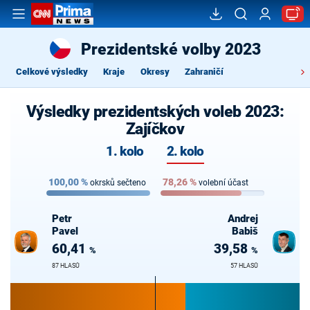
Prezidentské volby 2023
Celkové výsledky
Kraje
Okresy
Zahraničí
Výsledky prezidentských voleb 2023:
Zajíčkov
1. kolo
2. kolo
100,00
%
78,26
%
okrsků sečteno
volební účast
Petr
Andrej
Pavel
Babiš
60,41
39,58
%
%
87 HLASŮ
57 HLASŮ