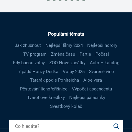
Populární témata
Jak zhubnout
Nejlepší filmy 2024
Nejlepší horory
TV program
Změna času
Partie
Počasí
Kdy budou volby
ZOO Nové začátky
Auto – katalog
7 pádů Honzy Dědka
Volby 2025
Svařené víno
Tatarák podle Pohlreicha
Aloe vera
Pěstování lichořeřišnice
Výpočet ascendentu
Tvarohové knedlíky
Nejlepší palačinky
Švestkový koláč