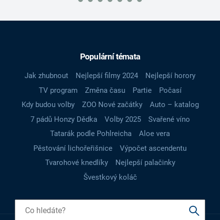
Populární témata
Jak zhubnout
Nejlepší filmy 2024
Nejlepší horory
TV program
Změna času
Partie
Počasí
Kdy budou volby
ZOO Nové začátky
Auto – katalog
7 pádů Honzy Dědka
Volby 2025
Svařené víno
Tatarák podle Pohlreicha
Aloe vera
Pěstování lichořeřišnice
Výpočet ascendentu
Tvarohové knedlíky
Nejlepší palačinky
Švestkový koláč