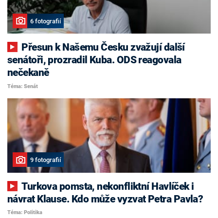
6 fotografií
Přesun k Našemu Česku zvažují další
senátoři, prozradil Kuba. ODS reagovala
nečekaně
Téma: Senát
9 fotografií
Turkova pomsta, nekonfliktní Havlíček i
návrat Klause. Kdo může vyzvat Petra Pavla?
Téma: Politika