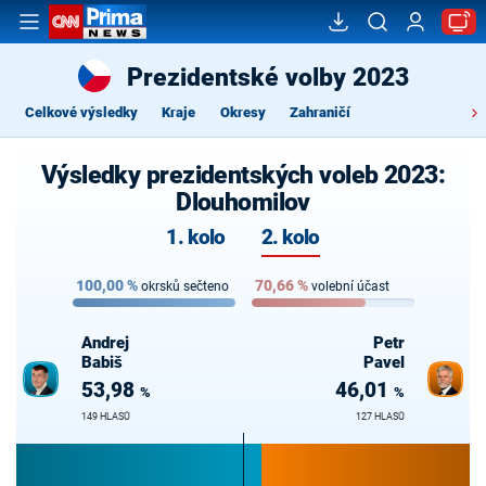
Prezidentské volby 2023
Celkové výsledky
Kraje
Okresy
Zahraničí
Výsledky prezidentských voleb 2023:
Dlouhomilov
1. kolo
2. kolo
100,00
%
70,66
%
okrsků sečteno
volební účast
Andrej
Petr
Babiš
Pavel
53,98
46,01
%
%
149 HLASŮ
127 HLASŮ