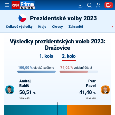
Prezidentské volby 2023
Celkové výsledky
Kraje
Okresy
Zahraničí
Výsledky prezidentských voleb 2023:
Dražovice
1. kolo
2. kolo
100,00
%
74,02
%
okrsků sečteno
volební účast
Andrej
Petr
Babiš
Pavel
58,51
41,48
%
%
55 HLASŮ
39 HLASŮ