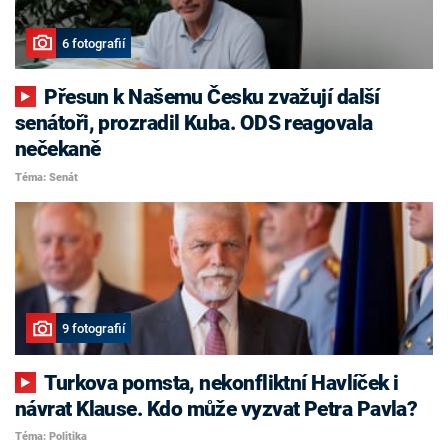
6 fotografií
Přesun k Našemu Česku zvažují další
senátoři, prozradil Kuba. ODS reagovala
nečekaně
Téma: Senát
9 fotografií
Turkova pomsta, nekonfliktní Havlíček i
návrat Klause. Kdo může vyzvat Petra Pavla?
Téma: Politika