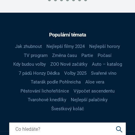
Populární témata
Jak zhubnout
Nejlepší filmy 2024
Nejlepší horory
TV program
Změna času
Partie
Počasí
Kdy budou volby
ZOO Nové začátky
Auto – katalog
7 pádů Honzy Dědka
Volby 2025
Svařené víno
Tatarák podle Pohlreicha
Aloe vera
Pěstování lichořeřišnice
Výpočet ascendentu
Tvarohové knedlíky
Nejlepší palačinky
Švestkový koláč