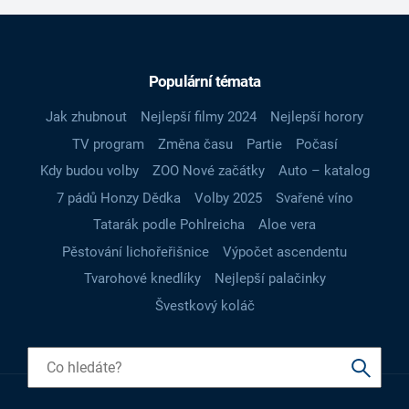
Populární témata
Jak zhubnout
Nejlepší filmy 2024
Nejlepší horory
TV program
Změna času
Partie
Počasí
Kdy budou volby
ZOO Nové začátky
Auto – katalog
7 pádů Honzy Dědka
Volby 2025
Svařené víno
Tatarák podle Pohlreicha
Aloe vera
Pěstování lichořeřišnice
Výpočet ascendentu
Tvarohové knedlíky
Nejlepší palačinky
Švestkový koláč