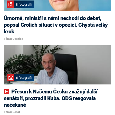
8 fotografií
Úmorné, ministři s námi nechodí do debat,
popsal Grolich situaci v opozici. Chystá velký
krok
Téma: Opozice
6 fotografií
Přesun k Našemu Česku zvažují další
senátoři, prozradil Kuba. ODS reagovala
nečekaně
Téma: Senát