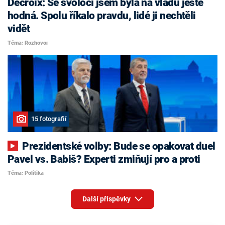
Decroix: Se svoločí jsem byla na vládu ještě
hodná. Spolu říkalo pravdu, lidé ji nechtěli
vidět
Téma: Rozhovor
15 fotografií
Prezidentské volby: Bude se opakovat duel
Pavel vs. Babiš? Experti zmiňují pro a proti
Téma: Politika
Další příspěvky