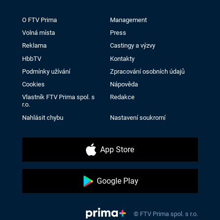
O FTV Prima
Management
Volná místa
Press
Reklama
Castingy a výzvy
HbbTV
Kontakty
Podmínky užívání
Zpracování osobních údajů
Cookies
Nápověda
Vlastník FTV Prima spol. s
Redakce
r.o.
Nahlásit chybu
Nastavení soukromí
App Store
Google Play
© FTV Prima spol. s r.o.