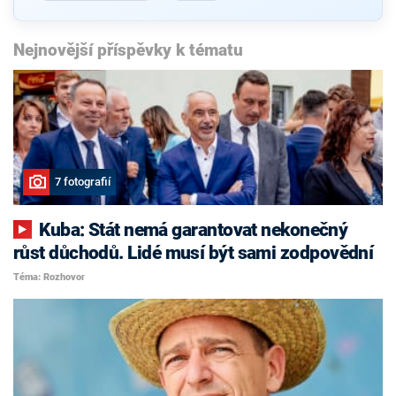
Nejnovější příspěvky k tématu
7 fotografií
Kuba: Stát nemá garantovat nekonečný
růst důchodů. Lidé musí být sami zodpovědní
Téma: Rozhovor