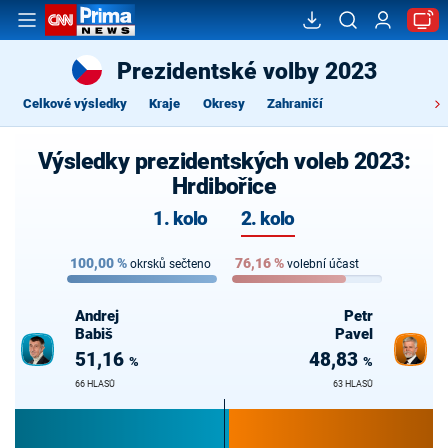
Prezidentské volby 2023
Celkové výsledky
Kraje
Okresy
Zahraničí
Výsledky prezidentských voleb 2023:
Hrdibořice
1. kolo
2. kolo
100,00
%
76,16
%
okrsků sečteno
volební účast
Andrej
Petr
Babiš
Pavel
51,16
48,83
%
%
66 HLASŮ
63 HLASŮ