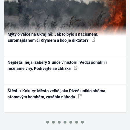
Mýty o válce na Ukrajině: Jak to bylo s nacismem,
Euromajdanem či Krymem a kdo je diktátor?
Nejdetailnější záběry Slunce v historii: Vědci odhalili i
neznámé víry. Podívejte se zblízka
Štěstí z Kokury: Město velké jako Plzeň uniklo oběma
atomovým bombám, zasáhla náhoda