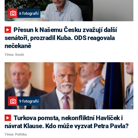
6 fotografií
Přesun k Našemu Česku zvažují další
senátoři, prozradil Kuba. ODS reagovala
nečekaně
Téma: Senát
9 fotografií
Turkova pomsta, nekonfliktní Havlíček i
návrat Klause. Kdo může vyzvat Petra Pavla?
Téma: Politika