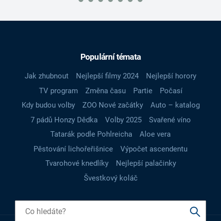
Populární témata
Jak zhubnout
Nejlepší filmy 2024
Nejlepší horory
TV program
Změna času
Partie
Počasí
Kdy budou volby
ZOO Nové začátky
Auto – katalog
7 pádů Honzy Dědka
Volby 2025
Svařené víno
Tatarák podle Pohlreicha
Aloe vera
Pěstování lichořeřišnice
Výpočet ascendentu
Tvarohové knedlíky
Nejlepší palačinky
Švestkový koláč