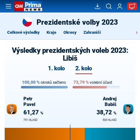
Prezidentské volby 2023
Celkové výsledky
Kraje
Okresy
Zahraničí
Výsledky prezidentských voleb 2023:
Libiš
1. kolo
2. kolo
100,00
%
73,79
%
okrsků sečteno
volební účast
Petr
Andrej
Pavel
Babiš
61,27
38,72
%
%
791 HLASŮ
500 HLASŮ