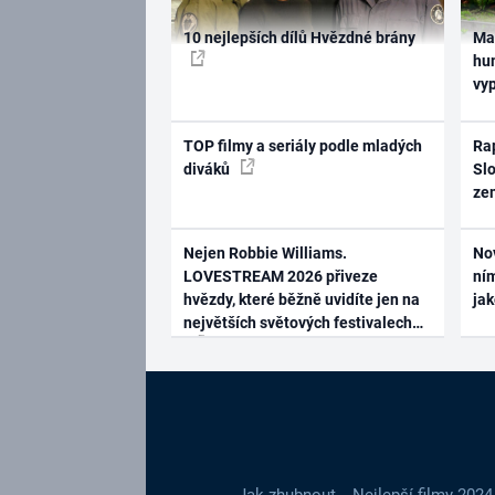
10 nejlepších dílů Hvězdné brány
Ma
hum
vy
TOP filmy a seriály podle mladých
Rap
diváků
Slo
ze
Nejen Robbie Williams.
No
LOVESTREAM 2026 přiveze
ním
hvězdy, které běžně uvidíte jen na
ja
největších světových festivalech
Jak zhubnout
Nejlepší filmy 2024