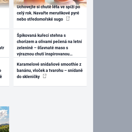
Uchovejte si chutě léta ve spíži po
celý rok. Navařte meruňkové pyré
nebo středomořské sugo
Špikovaná kuřecí stehna s
chorizem a olivami pečená na letní
atr
zelenině – šťavnaté maso s
výraznou chutí inspirovanou
Španělskem
Karamelové snídaňové smoothie z
o
banánu, vloček a tvarohu – snídaně
ně
do skleničky