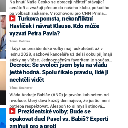
úmorná práce upozorňovat na chyby vlády. Ministři s
Na hnutí Naše Česko se obracejí někteří stávající
námi navíc nechodí do debat. Chceme ale ukazovat
senátoři a zvažují přesun do našeho klubu, pokud ho
svoje témata,“ odpověděl Grolich na dotaz CNN Prima
po volbách získáme. V rozhovoru pro CNN Prima
Turkova pomsta, nekonfliktní
NEWS.
NEWS to řekl zakladatel hnutí a jihočeský hejtman
Martin Kuba. Konkrétní nebyl, ale získat by takto mohl
Havlíček i návrat Klause. Kdo může
například senátora Zdeňka Hrabu, který je dnes
vyzvat Petra Pavla?
součástí klubu ODS a TOP 09. Hraba to na dotaz
Téma: Politika
redakce nevyloučil. Předseda klubu senátorů ODS
Zdeněk Nytra redakci řekl, že počítá s odchodem
I když se prezidentské volby mají uskutečnit až v
některých senátorů z klubu a že Naše Česko není
lednu 2028, sázkové kanceláře už delší dobu přijímají
nepřítel, ale soupeř.
sázky na vítěze. Jednoznačným favoritem je současná
Decroix: Se svoločí jsem byla na vládu
hlava státu Petr Pavel. Daleko za ním pak bookmakeři
zmiňují dva výrazné politiky ANO, tedy premiéra
ještě hodná. Spolu říkalo pravdu, lidé ji
Andreje Babiše a ministra průmyslu Karla Havlíčka.
nechtěli vidět
Oblíbeným tipem samotných sázkařů je poslanec za
Téma: Rozhovor
Motoristy Filip Turek. Politolog Jan Kubáček nicméně
o případné kandidatuře kohokoliv ze zmíněné trojice
Vláda Andreje Babiše (ANO) je prvním kabinetem od
značně pochybuje. Podle něj současná koalice dosud
revoluce, který dává každý den najevo, že justici není
nemá osobu, která by Pavlovi mohla konkurovat.
potřeba respektovat. Alespoň to si myslí stínová
Prezidentské volby: Bude se
ministryně spravedlnosti ODS Eva Decroix. V
rozhovoru pro CNN Prima NEWS si nebrala servítky
opakovat duel Pavel vs. Babiš? Experti
ohledně politického výkonu svého nástupce Jeronýma
zmiňují pro a proti