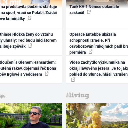
ma představila podzim: startuje
Tank KV-1 Němce dokonale
ma sport, vrací se Polabí, Zrádci
zaskočil
ové kriminálky
thiase Hložka ženy do vztahu
Operace Entebbe ukázala
dy uhnaly: Teď budu iniciátorem
schopnosti Izraele. Při
 slibuje zpěvák
osvobozování rukojmích padl br
premiéra
zloučení s Glenem Hansardem:
Video zachytilo výzkumníka na
outěná rakev, dojemná řeč Bona
okraji lávového jezera. Je to jak
zpěv Irglové s Vedderem
pohled do Slunce, hlásil vzruše