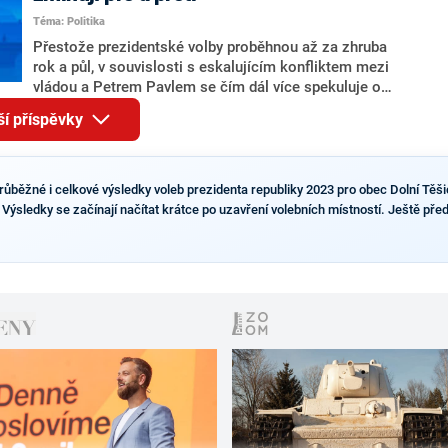
Tejce (za ANO) či vládní zmocněnkyně pro lidská
Téma: Politika
práva Taťány Malé (ANO). Označením „svoloč“ na
adresu vlády prý byla ještě hodná. Decroix se také
Přestože prezidentské volby proběhnou až za zhruba
vrátila k volební porážce koalice Spolu či promluvila o
rok a půl, v souvislosti s eskalujícím konfliktem mezi
hnutí Naše Česko Martina Kuby.
vládou a Petrem Pavlem se čím dál více spekuluje o
tom, koho by do bitvy o Hrad mohla vyslat současná
ší příspěvky
koalice. Někteří političtí komentátoři znovu vytahují
jméno premiéra Andreje Babiše (ANO). Jak moc je
pravděpodobné, že se v prezidentských volbách 2028
bude znovu opakovat souboj z roku 2023?
růběžné i celkové výsledky voleb prezidenta republiky 2023 pro obec Dolní Těši
 Výsledky se začínají načítat krátce po uzavření volebních místností. Ještě před