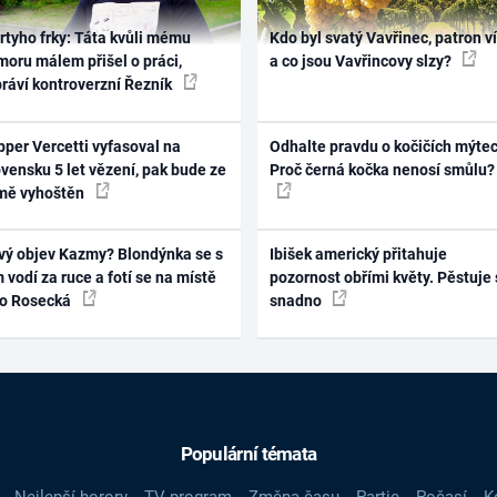
rtyho frky: Táta kvůli mému
Kdo byl svatý Vavřinec, patron v
oru málem přišel o práci,
a co jsou Vavřincovy slzy?
práví kontroverzní Řezník
per Vercetti vyfasoval na
Odhalte pravdu o kočičích mýtec
vensku 5 let vězení, pak bude ze
Proč černá kočka nenosí smůlu?
mě vyhoštěn
vý objev Kazmy? Blondýnka se s
Ibišek americký přitahuje
 vodí za ruce a fotí se na místě
pozornost obřími květy. Pěstuje 
ko Rosecká
snadno
Populární témata
Nejlepší horory
TV program
Změna času
Partie
Počasí
K