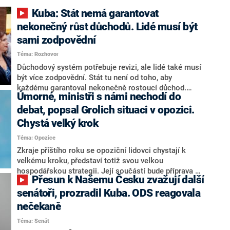
Kuba: Stát nemá garantovat
nekonečný růst důchodů. Lidé musí být
sami zodpovědní
Téma: Rozhovor
Důchodový systém potřebuje revizi, ale lidé také musí
být více zodpovědní. Stát tu není od toho, aby
každému garantoval nekonečně rostoucí důchod.
Úmorné, ministři s námi nechodí do
Chybí tu nový systém a my ho představíme,řekl
hejtman Jihočeského kraje a předseda hnutí Naše
debat, popsal Grolich situaci v opozici.
Česko Martin Kuba v rozhovoru pro CNN Prima NEWS.
Chystá velký krok
V čele státu pak podle něj nemůže být člověk, který by
Téma: Opozice
střetem zájmů omezoval čerpání financí a rozvoj,
dodal. Řešení u Andreje Babiše ale hodnotit nechtěl.
Zkraje příštího roku se opoziční lidovci chystají k
velkému kroku, představí totiž svou velkou
hospodářskou strategii. Její součástí bude příprava na
Přesun k Našemu Česku zvažují další
stárnutí populace, řekl ve středu na setkání s novináři
nový předseda lidovců Jan Grolich. Ten zároveň v
senátoři, prozradil Kuba. ODS reagovala
senátních volbách kandiduje ve Vyškově. Popsal i
nečekaně
aktivitu opozice, o níž vládní strany nebo političtí
Téma: Senát
komentátoři mluví jako o slabé a v defenzivě. „Je to