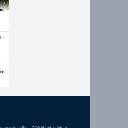
ína,
h!
se
dy budou volby
ZOO Nové začátky