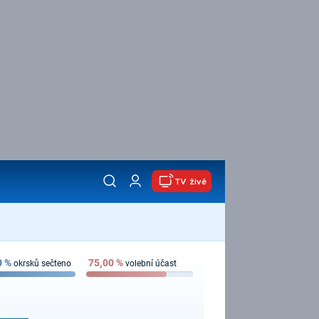
TV živě
0
%
75,00
%
okrsků sečteno
volební účast