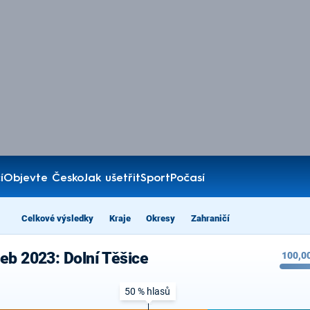
í
Objevte Česko
Jak ušetřit
Sport
Počasí
Celkové výsledky
Kraje
Okresy
Zahraničí
eb 2023: Dolní Těšice
100,0
50 % hlasů