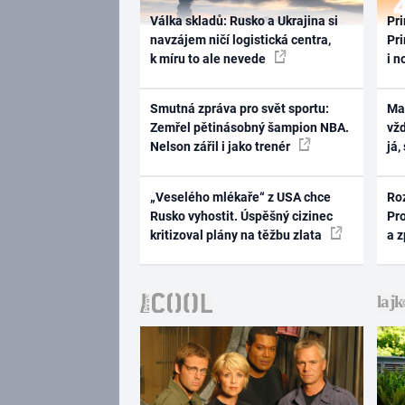
Válka skladů: Rusko a Ukrajina si
Pri
navzájem ničí logistická centra,
Pri
k míru to ale nevede
i n
Smutná zpráva pro svět sportu:
Ma
Zemřel pětinásobný šampion NBA.
vž
Nelson zářil i jako trenér
já,
„Veselého mlékaře“ z USA chce
Ro
Rusko vyhostit. Úspěšný cizinec
Pr
kritizoval plány na těžbu zlata
a 