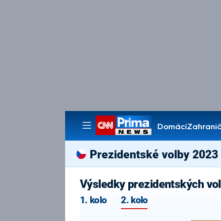
Domácí
Zahranič
Pořady
Prezidentské volby 2023
Výsledky prezidentských vol
1. kolo
2. kolo