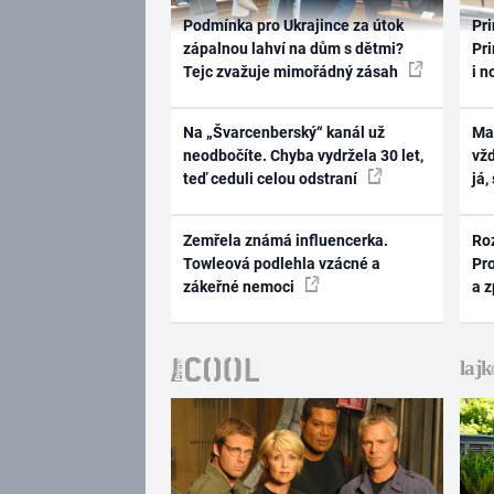
Podmínka pro Ukrajince za útok
Pri
zápalnou lahví na dům s dětmi?
Pri
Tejc zvažuje mimořádný zásah
i n
Na „Švarcenberský“ kanál už
Ma
neodbočíte. Chyba vydržela 30 let,
vž
teď ceduli celou odstraní
já,
Zemřela známá influencerka.
Ro
Towleová podlehla vzácné a
Pr
zákeřné nemoci
a 