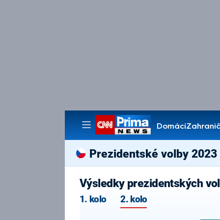
Domácí
Zahranič
Pořady
Prezidentské volby 2023
Výsledky prezidentských vo
1. kolo
2. kolo