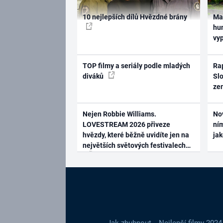
10 nejlepších dílů Hvězdné brány
Ma
hum
vy
TOP filmy a seriály podle mladých
Rap
diváků
Slo
ze
Nejen Robbie Williams.
No
LOVESTREAM 2026 přiveze
ním
hvězdy, které běžně uvidíte jen na
ja
největších světových festivalech
Jak zhubnout
Nejlepší filmy 2024