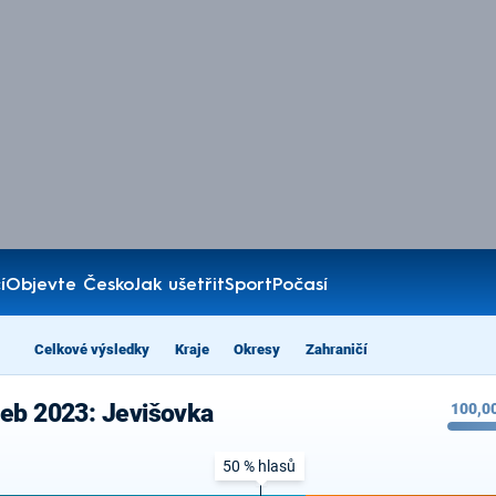
í
Objevte Česko
Jak ušetřit
Sport
Počasí
Celkové výsledky
Kraje
Okresy
Zahraničí
leb 2023: Jevišovka
100,0
50 % hlasů