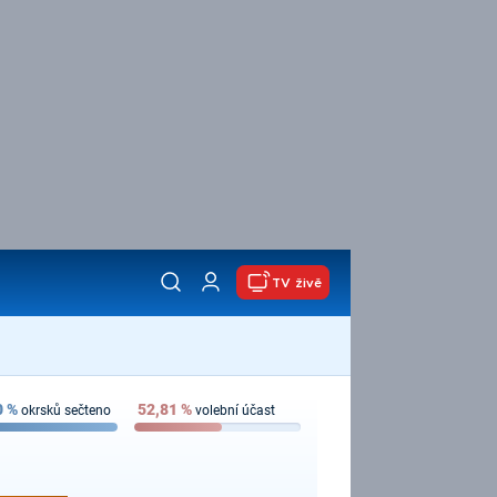
TV živě
0
%
52,81
%
okrsků sečteno
volební účast