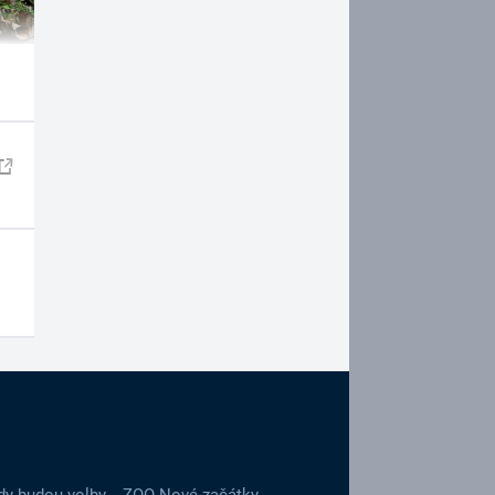
dy budou volby
ZOO Nové začátky