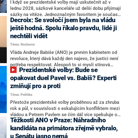
Zdeněk Nytra redakci řekl, že počítá s odchodem
I když se prezidentské volby mají uskutečnit až v
některých senátorů z klubu a že Naše Česko není
lednu 2028, sázkové kanceláře už delší dobu přijímají
nepřítel, ale soupeř.
sázky na vítěze. Jednoznačným favoritem je současná
Decroix: Se svoločí jsem byla na vládu
hlava státu Petr Pavel. Daleko za ním pak bookmakeři
zmiňují dva výrazné politiky ANO, tedy premiéra
ještě hodná. Spolu říkalo pravdu, lidé ji
Andreje Babiše a ministra průmyslu Karla Havlíčka.
nechtěli vidět
Oblíbeným tipem samotných sázkařů je poslanec za
Téma: Rozhovor
Motoristy Filip Turek. Politolog Jan Kubáček nicméně
o případné kandidatuře kohokoliv ze zmíněné trojice
Vláda Andreje Babiše (ANO) je prvním kabinetem od
značně pochybuje. Podle něj současná koalice dosud
revoluce, který dává každý den najevo, že justici není
nemá osobu, která by Pavlovi mohla konkurovat.
potřeba respektovat. Alespoň to si myslí stínová
Prezidentské volby: Bude se
ministryně spravedlnosti ODS Eva Decroix. V
rozhovoru pro CNN Prima NEWS si nebrala servítky
opakovat duel Pavel vs. Babiš? Experti
ohledně politického výkonu svého nástupce Jeronýma
zmiňují pro a proti
Tejce (za ANO) či vládní zmocněnkyně pro lidská
Téma: Politika
práva Taťány Malé (ANO). Označením „svoloč“ na
adresu vlády prý byla ještě hodná. Decroix se také
Přestože prezidentské volby proběhnou až za zhruba
vrátila k volební porážce koalice Spolu či promluvila o
rok a půl, v souvislosti s eskalujícím konfliktem mezi
hnutí Naše Česko Martina Kuby.
vládou a Petrem Pavlem se čím dál více spekuluje o
Těžkosti ANO v Praze: Náhradního
tom, koho by do bitvy o Hrad mohla vyslat současná
koalice. Někteří političtí komentátoři znovu vytahují
kandidáta na primátora zřejmě vybralo,
jméno premiéra Andreje Babiše (ANO). Jak moc je
u Senátu jasno nemá