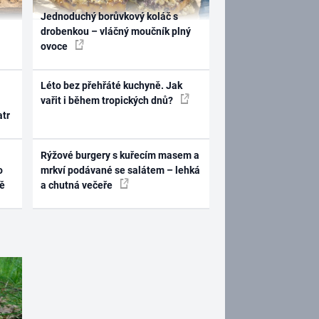
Jednoduchý borůvkový koláč s
drobenkou – vláčný moučník plný
ovoce
Léto bez přehřáté kuchyně. Jak
vařit i během tropických dnů?
atr
Rýžové burgery s kuřecím masem a
o
mrkví podávané se salátem – lehká
ně
a chutná večeře