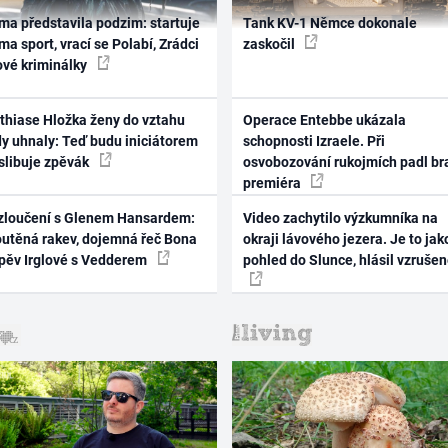
ma představila podzim: startuje
Tank KV-1 Němce dokonale
ma sport, vrací se Polabí, Zrádci
zaskočil
ové kriminálky
thiase Hložka ženy do vztahu
Operace Entebbe ukázala
dy uhnaly: Teď budu iniciátorem
schopnosti Izraele. Při
 slibuje zpěvák
osvobozování rukojmích padl br
premiéra
zloučení s Glenem Hansardem:
Video zachytilo výzkumníka na
outěná rakev, dojemná řeč Bona
okraji lávového jezera. Je to jak
zpěv Irglové s Vedderem
pohled do Slunce, hlásil vzruše