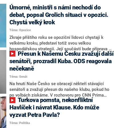
Úmorné, ministři s námi nechodí do
debat, popsal Grolich situaci v opozici.
Chystá velký krok
Téma: Opozice
Zkraje příštího roku se opoziční lidovci chystají k
velkému kroku, představí totiž svou velkou
hospodářskou strategii. Její součástí bude příprava na
Přesun k Našemu Česku zvažují další
stárnutí populace, řekl ve středu na setkání s novináři
nový předseda lidovců Jan Grolich. Ten zároveň v
senátoři, prozradil Kuba. ODS reagovala
senátních volbách kandiduje ve Vyškově. Popsal i
nečekaně
aktivitu opozice, o níž vládní strany nebo političtí
Téma: Senát
komentátoři mluví jako o slabé a v defenzivě. „Je to
úmorná práce upozorňovat na chyby vlády. Ministři s
Na hnutí Naše Česko se obracejí někteří stávající
námi navíc nechodí do debat. Chceme ale ukazovat
senátoři a zvažují přesun do našeho klubu, pokud ho
svoje témata,“ odpověděl Grolich na dotaz CNN Prima
po volbách získáme. V rozhovoru pro CNN Prima
Turkova pomsta, nekonfliktní
NEWS.
NEWS to řekl zakladatel hnutí a jihočeský hejtman
Martin Kuba. Konkrétní nebyl, ale získat by takto mohl
Havlíček i návrat Klause. Kdo může
například senátora Zdeňka Hrabu, který je dnes
vyzvat Petra Pavla?
součástí klubu ODS a TOP 09. Hraba to na dotaz
Téma: Politika
redakce nevyloučil. Předseda klubu senátorů ODS