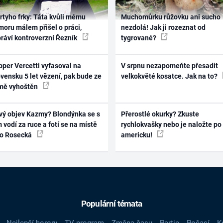
rtyho frky: Táta kvůli mému
Muchomůrku růžovku ani sucho
oru málem přišel o práci,
nezdolá! Jak ji rozeznat od
práví kontroverzní Řezník
tygrované?
per Vercetti vyfasoval na
V srpnu nezapomeňte přesadit
vensku 5 let vězení, pak bude ze
velkokvěté kosatce. Jak na to?
mě vyhoštěn
vý objev Kazmy? Blondýnka se s
Přerostlé okurky? Zkuste
 vodí za ruce a fotí se na místě
rychlokvašky nebo je naložte po
ko Rosecká
americku!
Populární témata
Nejlepší horory
TV program
Změna času
Partie
Počasí
K