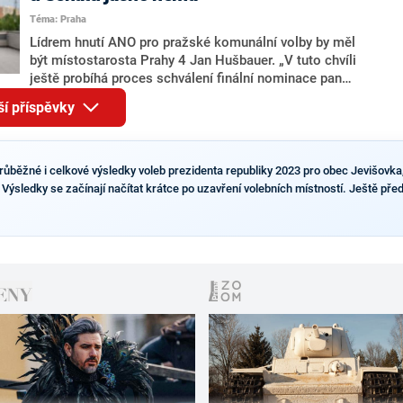
pravděpodobné, že se v prezidentských volbách 2028
Téma: Praha
bude znovu opakovat souboj z roku 2023?
Lídrem hnutí ANO pro pražské komunální volby by měl
být místostarosta Prahy 4 Jan Hušbauer. „V tuto chvíli
ještě probíhá proces schválení finální nominace pana
Jana Hušbauera Výborem hnutí ANO,“ uvedl pro
ší příspěvky
redakci místopředseda pražského ANO Martin
Benkovič. O Hušbauerovi se spekulovalo jako o
náhradníkovi v čele pražské kandidátky poté, co
rezignoval po sérii nejasností v majetkových
průběžné i celkové výsledky voleb prezidenta republiky 2023 pro obec Jevišovka,
přiznáních a pořizování bytů Ondřej Prokop. Zároveň
 Výsledky se začínají načítat krátce po uzavření volebních místností. Ještě před
ale stále není jasné, kdo bude za ANO kandidovat ve
dvou ze tří pražských obvodů do horní komory
parlamentu. ANO má v Praze dlouhodobě horší
výsledky než ve zbytku republiky.