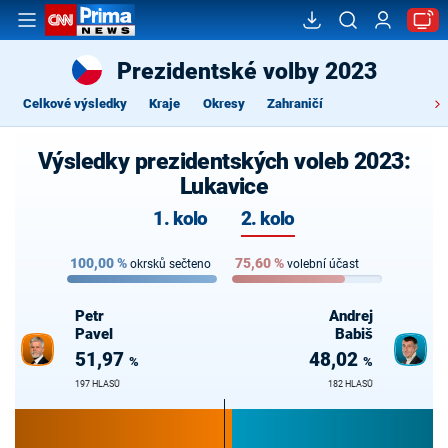
Prezidentské volby 2023
Celkové výsledky
Kraje
Okresy
Zahraničí
Výsledky prezidentských voleb 2023:
Lukavice
1. kolo
2. kolo
100,00
%
75,60
%
okrsků sečteno
volební účast
Petr
Andrej
Pavel
Babiš
51,97
48,02
%
%
197 HLASŮ
182 HLASŮ