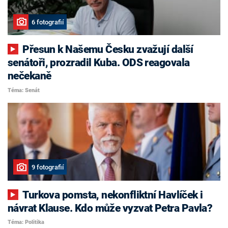
6 fotografií
Přesun k Našemu Česku zvažují další
senátoři, prozradil Kuba. ODS reagovala
nečekaně
Téma: Senát
9 fotografií
Turkova pomsta, nekonfliktní Havlíček i
návrat Klause. Kdo může vyzvat Petra Pavla?
Téma: Politika