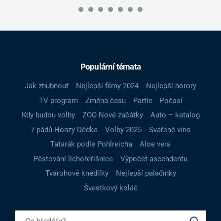
Populární témata
Jak zhubnout
Nejlepší filmy 2024
Nejlepší horory
TV program
Změna času
Partie
Počasí
Kdy budou volby
ZOO Nové začátky
Auto – katalog
7 pádů Honzy Dědka
Volby 2025
Svařené víno
Tatarák podle Pohlreicha
Aloe vera
Pěstování lichořeřišnice
Výpočet ascendentu
Tvarohové knedlíky
Nejlepší palačinky
Švestkový koláč