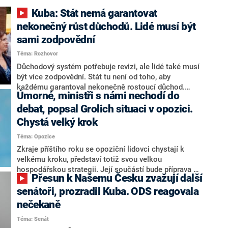
Kuba: Stát nemá garantovat
nekonečný růst důchodů. Lidé musí být
sami zodpovědní
Téma: Rozhovor
Důchodový systém potřebuje revizi, ale lidé také musí
být více zodpovědní. Stát tu není od toho, aby
každému garantoval nekonečně rostoucí důchod.
Úmorné, ministři s námi nechodí do
Chybí tu nový systém a my ho představíme,řekl
hejtman Jihočeského kraje a předseda hnutí Naše
debat, popsal Grolich situaci v opozici.
Česko Martin Kuba v rozhovoru pro CNN Prima NEWS.
Chystá velký krok
V čele státu pak podle něj nemůže být člověk, který by
Téma: Opozice
střetem zájmů omezoval čerpání financí a rozvoj,
dodal. Řešení u Andreje Babiše ale hodnotit nechtěl.
Zkraje příštího roku se opoziční lidovci chystají k
velkému kroku, představí totiž svou velkou
hospodářskou strategii. Její součástí bude příprava na
Přesun k Našemu Česku zvažují další
stárnutí populace, řekl ve středu na setkání s novináři
nový předseda lidovců Jan Grolich. Ten zároveň v
senátoři, prozradil Kuba. ODS reagovala
senátních volbách kandiduje ve Vyškově. Popsal i
nečekaně
aktivitu opozice, o níž vládní strany nebo političtí
Téma: Senát
komentátoři mluví jako o slabé a v defenzivě. „Je to