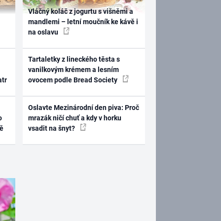
Vláčný koláč z jogurtu s višněmi a
mandlemi – letní moučník ke kávě i
na oslavu
Tartaletky z lineckého těsta s
vanilkovým krémem a lesním
atr
ovocem podle Bread Society
Oslavte Mezinárodní den piva: Proč
o
mrazák ničí chuť a kdy v horku
ně
vsadit na šnyt?