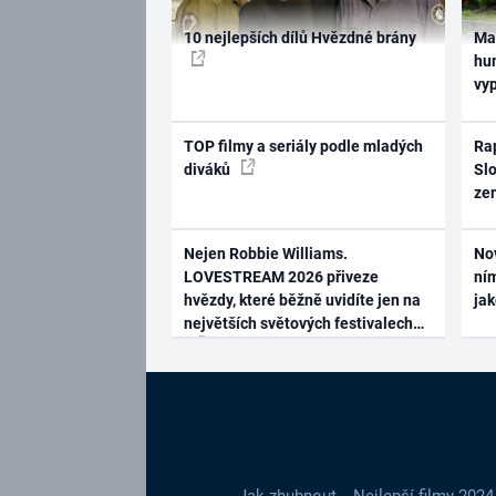
10 nejlepších dílů Hvězdné brány
Ma
hum
vy
TOP filmy a seriály podle mladých
Rap
diváků
Slo
ze
Nejen Robbie Williams.
No
LOVESTREAM 2026 přiveze
ním
hvězdy, které běžně uvidíte jen na
ja
největších světových festivalech
Jak zhubnout
Nejlepší filmy 2024