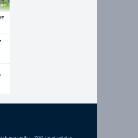
se
é
dy budou volby
ZOO Nové začátky