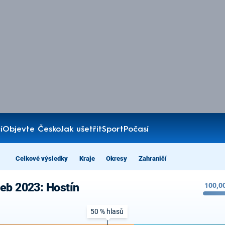
í
Objevte Česko
Jak ušetřit
Sport
Počasí
Celkové výsledky
Kraje
Okresy
Zahraničí
eb 2023: Hostín
100,0
50 % hlasů