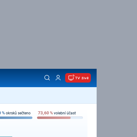
TV živě
0
%
73,60
%
okrsků sečteno
volební účast