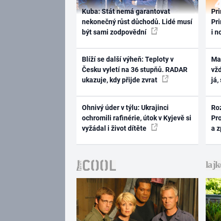
Kuba: Stát nemá garantovat
Pri
nekonečný růst důchodů. Lidé musí
Pri
být sami zodpovědní
i n
Blíží se další výheň: Teploty v
Ma
Česku vyletí na 36 stupňů. RADAR
vž
ukazuje, kdy přijde zvrat
já,
Ohnivý úder v týlu: Ukrajinci
Ro
ochromili rafinérie, útok v Kyjevě si
Pr
vyžádal i život dítěte
a 