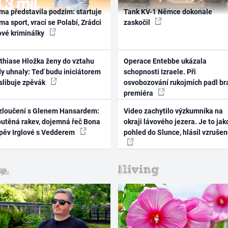
ma představila podzim: startuje
Tank KV-1 Němce dokonale
ma sport, vrací se Polabí, Zrádci
zaskočil
ové kriminálky
thiase Hložka ženy do vztahu
Operace Entebbe ukázala
dy uhnaly: Teď budu iniciátorem
schopnosti Izraele. Při
 slibuje zpěvák
osvobozování rukojmích padl br
premiéra
zloučení s Glenem Hansardem:
Video zachytilo výzkumníka na
outěná rakev, dojemná řeč Bona
okraji lávového jezera. Je to jak
zpěv Irglové s Vedderem
pohled do Slunce, hlásil vzruše