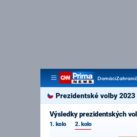
Domácí
Zahranič
Pořady
Prezidentské volby 2023
Výsledky prezidentských vol
1. kolo
2. kolo