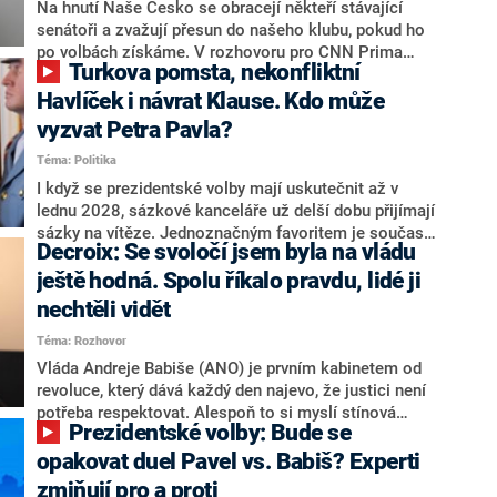
úmorná práce upozorňovat na chyby vlády. Ministři s
Na hnutí Naše Česko se obracejí někteří stávající
námi navíc nechodí do debat. Chceme ale ukazovat
senátoři a zvažují přesun do našeho klubu, pokud ho
svoje témata,“ odpověděl Grolich na dotaz CNN Prima
po volbách získáme. V rozhovoru pro CNN Prima
Turkova pomsta, nekonfliktní
NEWS.
NEWS to řekl zakladatel hnutí a jihočeský hejtman
Martin Kuba. Konkrétní nebyl, ale získat by takto mohl
Havlíček i návrat Klause. Kdo může
například senátora Zdeňka Hrabu, který je dnes
vyzvat Petra Pavla?
součástí klubu ODS a TOP 09. Hraba to na dotaz
Téma: Politika
redakce nevyloučil. Předseda klubu senátorů ODS
Zdeněk Nytra redakci řekl, že počítá s odchodem
I když se prezidentské volby mají uskutečnit až v
některých senátorů z klubu a že Naše Česko není
lednu 2028, sázkové kanceláře už delší dobu přijímají
nepřítel, ale soupeř.
sázky na vítěze. Jednoznačným favoritem je současná
Decroix: Se svoločí jsem byla na vládu
hlava státu Petr Pavel. Daleko za ním pak bookmakeři
zmiňují dva výrazné politiky ANO, tedy premiéra
ještě hodná. Spolu říkalo pravdu, lidé ji
Andreje Babiše a ministra průmyslu Karla Havlíčka.
nechtěli vidět
Oblíbeným tipem samotných sázkařů je poslanec za
Téma: Rozhovor
Motoristy Filip Turek. Politolog Jan Kubáček nicméně
o případné kandidatuře kohokoliv ze zmíněné trojice
Vláda Andreje Babiše (ANO) je prvním kabinetem od
značně pochybuje. Podle něj současná koalice dosud
revoluce, který dává každý den najevo, že justici není
nemá osobu, která by Pavlovi mohla konkurovat.
potřeba respektovat. Alespoň to si myslí stínová
Prezidentské volby: Bude se
ministryně spravedlnosti ODS Eva Decroix. V
rozhovoru pro CNN Prima NEWS si nebrala servítky
opakovat duel Pavel vs. Babiš? Experti
ohledně politického výkonu svého nástupce Jeronýma
zmiňují pro a proti