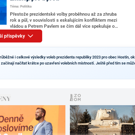
Tejce (za ANO) či vládní zmocněnkyně pro lidská
Téma: Politika
práva Taťány Malé (ANO). Označením „svoloč“ na
adresu vlády prý byla ještě hodná. Decroix se také
Přestože prezidentské volby proběhnou až za zhruba
vrátila k volební porážce koalice Spolu či promluvila o
rok a půl, v souvislosti s eskalujícím konfliktem mezi
hnutí Naše Česko Martina Kuby.
vládou a Petrem Pavlem se čím dál více spekuluje o
tom, koho by do bitvy o Hrad mohla vyslat současná
ší příspěvky
koalice. Někteří političtí komentátoři znovu vytahují
jméno premiéra Andreje Babiše (ANO). Jak moc je
pravděpodobné, že se v prezidentských volbách 2028
bude znovu opakovat souboj z roku 2023?
růběžné i celkové výsledky voleb prezidenta republiky 2023 pro obec Hostín, okr
začínají načítat krátce po uzavření volebních místností. Ještě před tím se můžet