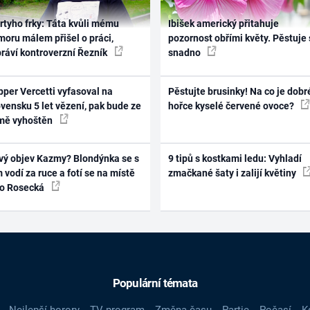
rtyho frky: Táta kvůli mému
Ibišek americký přitahuje
oru málem přišel o práci,
pozornost obřími květy. Pěstuje 
práví kontroverzní Řezník
snadno
per Vercetti vyfasoval na
Pěstujte brusinky! Na co je dobr
vensku 5 let vězení, pak bude ze
hořce kyselé červené ovoce?
mě vyhoštěn
vý objev Kazmy? Blondýnka se s
9 tipů s kostkami ledu: Vyhladí
 vodí za ruce a fotí se na místě
zmačkané šaty i zalijí květiny
ko Rosecká
Populární témata
Nejlepší horory
TV program
Změna času
Partie
Počasí
K