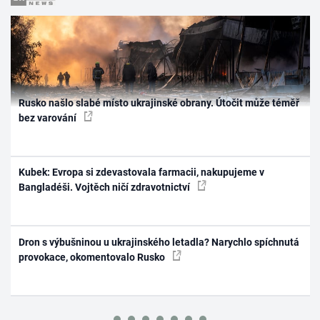
Rusko našlo slabé místo ukrajinské obrany. Útočit může téměř
bez varování
Kubek: Evropa si zdevastovala farmacii, nakupujeme v
Bangladéši. Vojtěch ničí zdravotnictví
Dron s výbušninou u ukrajinského letadla? Narychlo spíchnutá
provokace, okomentovalo Rusko