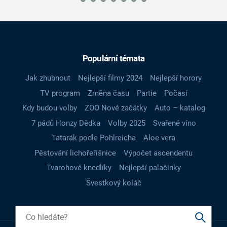
Populární témata
Jak zhubnout
Nejlepší filmy 2024
Nejlepší horory
TV program
Změna času
Partie
Počasí
Kdy budou volby
ZOO Nové začátky
Auto – katalog
7 pádů Honzy Dědka
Volby 2025
Svařené víno
Tatarák podle Pohlreicha
Aloe vera
Pěstování lichořeřišnice
Výpočet ascendentu
Tvarohové knedlíky
Nejlepší palačinky
Švestkový koláč