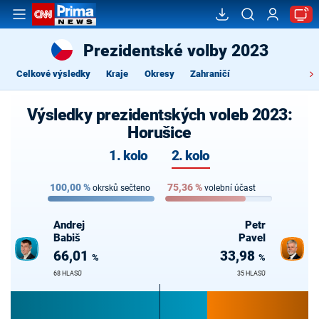
Prezidentské volby 2023
Celkové výsledky
Kraje
Okresy
Zahraničí
Výsledky prezidentských voleb 2023:
Horušice
1. kolo
2. kolo
100,00
%
75,36
%
okrsků sečteno
volební účast
Andrej
Petr
Babiš
Pavel
66,01
33,98
%
%
68 HLASŮ
35 HLASŮ