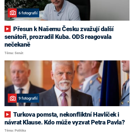
6 fotografií
Přesun k Našemu Česku zvažují další
senátoři, prozradil Kuba. ODS reagovala
nečekaně
Téma: Senát
9 fotografií
Turkova pomsta, nekonfliktní Havlíček i
návrat Klause. Kdo může vyzvat Petra Pavla?
Téma: Politika