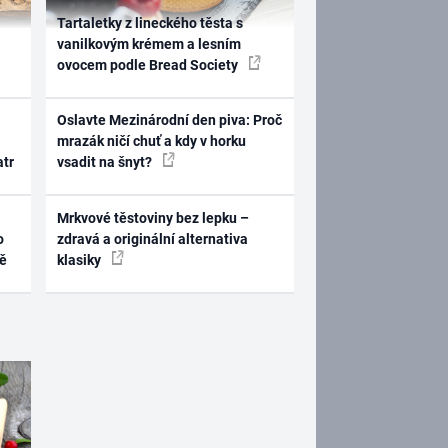
Tartaletky z lineckého těsta s
vanilkovým krémem a lesním
ovocem podle Bread Society
Oslavte Mezinárodní den piva: Proč
mrazák ničí chuť a kdy v horku
atr
vsadit na šnyt?
Mrkvové těstoviny bez lepku –
o
zdravá a originální alternativa
ně
klasiky