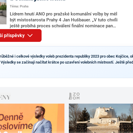
pravděpodobné, že se v prezidentských volbách 2028
Téma: Praha
bude znovu opakovat souboj z roku 2023?
Lídrem hnutí ANO pro pražské komunální volby by měl
být místostarosta Prahy 4 Jan Hušbauer. „V tuto chvíli
ještě probíhá proces schválení finální nominace pana
Jana Hušbauera Výborem hnutí ANO,“ uvedl pro
ší příspěvky
redakci místopředseda pražského ANO Martin
Benkovič. O Hušbauerovi se spekulovalo jako o
náhradníkovi v čele pražské kandidátky poté, co
rezignoval po sérii nejasností v majetkových
růběžné i celkové výsledky voleb prezidenta republiky 2023 pro obec Kojčice, o
přiznáních a pořizování bytů Ondřej Prokop. Zároveň
 Výsledky se začínají načítat krátce po uzavření volebních místností. Ještě před
ale stále není jasné, kdo bude za ANO kandidovat ve
dvou ze tří pražských obvodů do horní komory
parlamentu. ANO má v Praze dlouhodobě horší
výsledky než ve zbytku republiky.