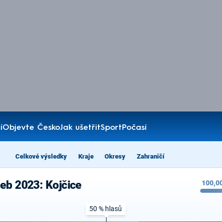
í
Objevte Česko
Jak ušetřit
Sport
Počasí
Celkové výsledky
Kraje
Okresy
Zahraničí
eb 2023: Kojčice
100,0
50 % hlasů