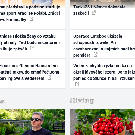
ma představila podzim: startuje
Tank KV-1 Němce dokonale
ma sport, vrací se Polabí, Zrádci
zaskočil
ové kriminálky
thiase Hložka ženy do vztahu
Operace Entebbe ukázala
dy uhnaly: Teď budu iniciátorem
schopnosti Izraele. Při
 slibuje zpěvák
osvobozování rukojmích padl br
premiéra
zloučení s Glenem Hansardem:
Video zachytilo výzkumníka na
outěná rakev, dojemná řeč Bona
okraji lávového jezera. Je to jak
zpěv Irglové s Vedderem
pohled do Slunce, hlásil vzruše