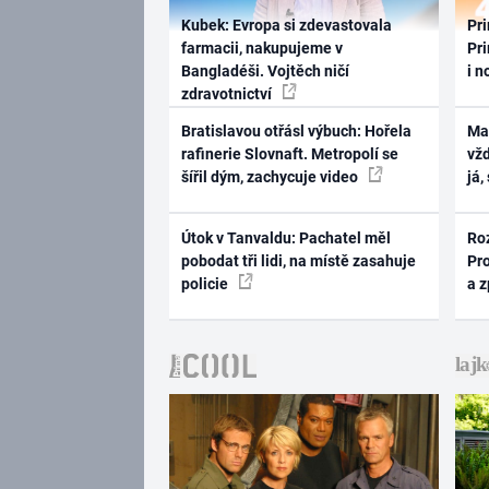
Kubek: Evropa si zdevastovala
Pri
farmacii, nakupujeme v
Pri
Bangladéši. Vojtěch ničí
i n
zdravotnictví
Bratislavou otřásl výbuch: Hořela
Ma
rafinerie Slovnaft. Metropolí se
vž
šířil dým, zachycuje video
já,
Útok v Tanvaldu: Pachatel měl
Ro
pobodat tři lidi, na místě zasahuje
Pr
policie
a 