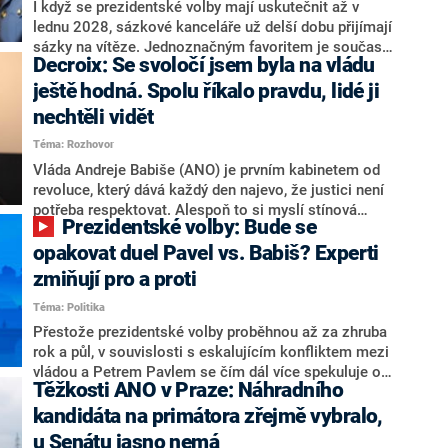
Zdeněk Nytra redakci řekl, že počítá s odchodem
I když se prezidentské volby mají uskutečnit až v
některých senátorů z klubu a že Naše Česko není
lednu 2028, sázkové kanceláře už delší dobu přijímají
nepřítel, ale soupeř.
sázky na vítěze. Jednoznačným favoritem je současná
Decroix: Se svoločí jsem byla na vládu
hlava státu Petr Pavel. Daleko za ním pak bookmakeři
zmiňují dva výrazné politiky ANO, tedy premiéra
ještě hodná. Spolu říkalo pravdu, lidé ji
Andreje Babiše a ministra průmyslu Karla Havlíčka.
nechtěli vidět
Oblíbeným tipem samotných sázkařů je poslanec za
Téma: Rozhovor
Motoristy Filip Turek. Politolog Jan Kubáček nicméně
o případné kandidatuře kohokoliv ze zmíněné trojice
Vláda Andreje Babiše (ANO) je prvním kabinetem od
značně pochybuje. Podle něj současná koalice dosud
revoluce, který dává každý den najevo, že justici není
nemá osobu, která by Pavlovi mohla konkurovat.
potřeba respektovat. Alespoň to si myslí stínová
Prezidentské volby: Bude se
ministryně spravedlnosti ODS Eva Decroix. V
rozhovoru pro CNN Prima NEWS si nebrala servítky
opakovat duel Pavel vs. Babiš? Experti
ohledně politického výkonu svého nástupce Jeronýma
zmiňují pro a proti
Tejce (za ANO) či vládní zmocněnkyně pro lidská
Téma: Politika
práva Taťány Malé (ANO). Označením „svoloč“ na
adresu vlády prý byla ještě hodná. Decroix se také
Přestože prezidentské volby proběhnou až za zhruba
vrátila k volební porážce koalice Spolu či promluvila o
rok a půl, v souvislosti s eskalujícím konfliktem mezi
hnutí Naše Česko Martina Kuby.
vládou a Petrem Pavlem se čím dál více spekuluje o
Těžkosti ANO v Praze: Náhradního
tom, koho by do bitvy o Hrad mohla vyslat současná
koalice. Někteří političtí komentátoři znovu vytahují
kandidáta na primátora zřejmě vybralo,
jméno premiéra Andreje Babiše (ANO). Jak moc je
u Senátu jasno nemá