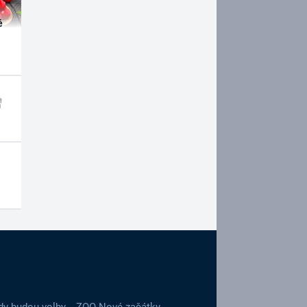
é
dy budou volby
ZOO Nové začátky