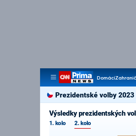
Domácí
Zahranič
Pořady
Prezidentské volby 2023
Výsledky prezidentských vol
1. kolo
2. kolo