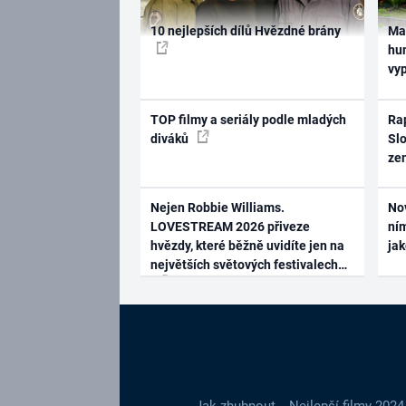
10 nejlepších dílů Hvězdné brány
Ma
hum
vy
TOP filmy a seriály podle mladých
Rap
diváků
Slo
ze
Nejen Robbie Williams.
No
LOVESTREAM 2026 přiveze
ním
hvězdy, které běžně uvidíte jen na
ja
největších světových festivalech
Jak zhubnout
Nejlepší filmy 2024