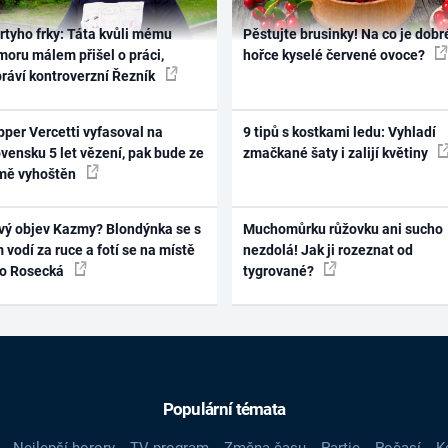
rtyho frky: Táta kvůli mému
Pěstujte brusinky! Na co je dobr
oru málem přišel o práci,
hořce kyselé červené ovoce?
práví kontroverzní Řezník
per Vercetti vyfasoval na
9 tipů s kostkami ledu: Vyhladí
vensku 5 let vězení, pak bude ze
zmačkané šaty i zalijí květiny
mě vyhoštěn
vý objev Kazmy? Blondýnka se s
Muchomůrku růžovku ani sucho
 vodí za ruce a fotí se na místě
nezdolá! Jak ji rozeznat od
ko Rosecká
tygrované?
Populární témata
Nejlepší horory
TV program
Změna času
Partie
Počasí
K