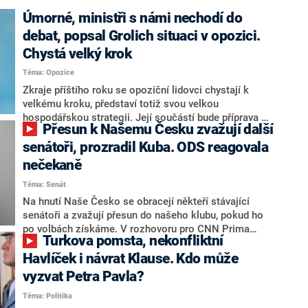
Úmorné, ministři s námi nechodí do
debat, popsal Grolich situaci v opozici.
Chystá velký krok
Téma: Opozice
Zkraje příštího roku se opoziční lidovci chystají k
velkému kroku, představí totiž svou velkou
hospodářskou strategii. Její součástí bude příprava na
Přesun k Našemu Česku zvažují další
stárnutí populace, řekl ve středu na setkání s novináři
nový předseda lidovců Jan Grolich. Ten zároveň v
senátoři, prozradil Kuba. ODS reagovala
senátních volbách kandiduje ve Vyškově. Popsal i
nečekaně
aktivitu opozice, o níž vládní strany nebo političtí
Téma: Senát
komentátoři mluví jako o slabé a v defenzivě. „Je to
úmorná práce upozorňovat na chyby vlády. Ministři s
Na hnutí Naše Česko se obracejí někteří stávající
námi navíc nechodí do debat. Chceme ale ukazovat
senátoři a zvažují přesun do našeho klubu, pokud ho
svoje témata,“ odpověděl Grolich na dotaz CNN Prima
po volbách získáme. V rozhovoru pro CNN Prima
Turkova pomsta, nekonfliktní
NEWS.
NEWS to řekl zakladatel hnutí a jihočeský hejtman
Martin Kuba. Konkrétní nebyl, ale získat by takto mohl
Havlíček i návrat Klause. Kdo může
například senátora Zdeňka Hrabu, který je dnes
vyzvat Petra Pavla?
součástí klubu ODS a TOP 09. Hraba to na dotaz
Téma: Politika
redakce nevyloučil. Předseda klubu senátorů ODS