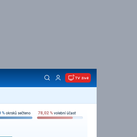
TV živě
0
%
78,02
%
okrsků sečteno
volební účast