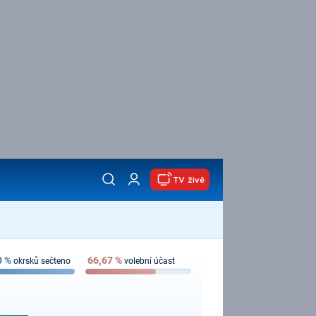
TV živě
0
%
66,67
%
okrsků sečteno
volební účast