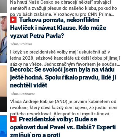
úmorná práce upozorňovat na chyby vlády. Ministři s
Na hnutí Naše Česko se obracejí někteří stávající
námi navíc nechodí do debat. Chceme ale ukazovat
senátoři a zvažují přesun do našeho klubu, pokud ho
svoje témata,“ odpověděl Grolich na dotaz CNN Prima
po volbách získáme. V rozhovoru pro CNN Prima
Turkova pomsta, nekonfliktní
NEWS.
NEWS to řekl zakladatel hnutí a jihočeský hejtman
Martin Kuba. Konkrétní nebyl, ale získat by takto mohl
Havlíček i návrat Klause. Kdo může
například senátora Zdeňka Hrabu, který je dnes
vyzvat Petra Pavla?
součástí klubu ODS a TOP 09. Hraba to na dotaz
Téma: Politika
redakce nevyloučil. Předseda klubu senátorů ODS
Zdeněk Nytra redakci řekl, že počítá s odchodem
I když se prezidentské volby mají uskutečnit až v
některých senátorů z klubu a že Naše Česko není
lednu 2028, sázkové kanceláře už delší dobu přijímají
nepřítel, ale soupeř.
sázky na vítěze. Jednoznačným favoritem je současná
Decroix: Se svoločí jsem byla na vládu
hlava státu Petr Pavel. Daleko za ním pak bookmakeři
zmiňují dva výrazné politiky ANO, tedy premiéra
ještě hodná. Spolu říkalo pravdu, lidé ji
Andreje Babiše a ministra průmyslu Karla Havlíčka.
nechtěli vidět
Oblíbeným tipem samotných sázkařů je poslanec za
Téma: Rozhovor
Motoristy Filip Turek. Politolog Jan Kubáček nicméně
o případné kandidatuře kohokoliv ze zmíněné trojice
Vláda Andreje Babiše (ANO) je prvním kabinetem od
značně pochybuje. Podle něj současná koalice dosud
revoluce, který dává každý den najevo, že justici není
nemá osobu, která by Pavlovi mohla konkurovat.
potřeba respektovat. Alespoň to si myslí stínová
Prezidentské volby: Bude se
ministryně spravedlnosti ODS Eva Decroix. V
rozhovoru pro CNN Prima NEWS si nebrala servítky
opakovat duel Pavel vs. Babiš? Experti
ohledně politického výkonu svého nástupce Jeronýma
zmiňují pro a proti