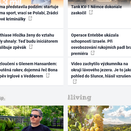
ma představila podzim: startuje
Tank KV-1 Němce dokonale
ma sport, vrací se Polabí, Zrádci
zaskočil
ové kriminálky
thiase Hložka ženy do vztahu
Operace Entebbe ukázala
dy uhnaly: Teď budu iniciátorem
schopnosti Izraele. Při
 slibuje zpěvák
osvobozování rukojmích padl br
premiéra
zloučení s Glenem Hansardem:
Video zachytilo výzkumníka na
outěná rakev, dojemná řeč Bona
okraji lávového jezera. Je to jak
zpěv Irglové s Vedderem
pohled do Slunce, hlásil vzruše