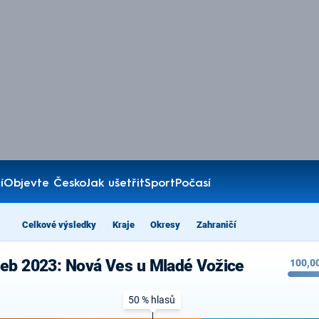
í
Objevte Česko
Jak ušetřit
Sport
Počasí
Celkové výsledky
Kraje
Okresy
Zahraničí
leb 2023: Nová Ves u Mladé Vožice
100,0
50 % hlasů