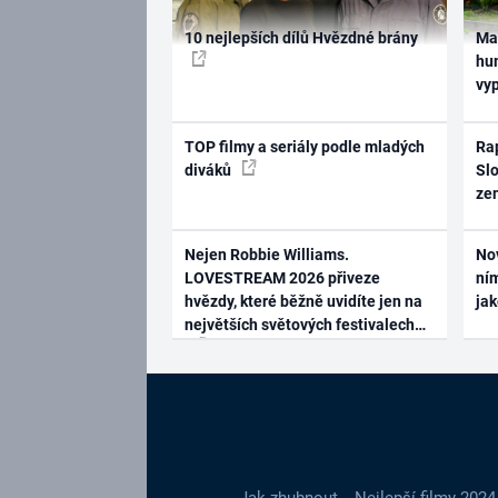
10 nejlepších dílů Hvězdné brány
Ma
hum
vy
TOP filmy a seriály podle mladých
Rap
diváků
Slo
ze
Nejen Robbie Williams.
No
LOVESTREAM 2026 přiveze
ním
hvězdy, které běžně uvidíte jen na
ja
největších světových festivalech
Jak zhubnout
Nejlepší filmy 2024