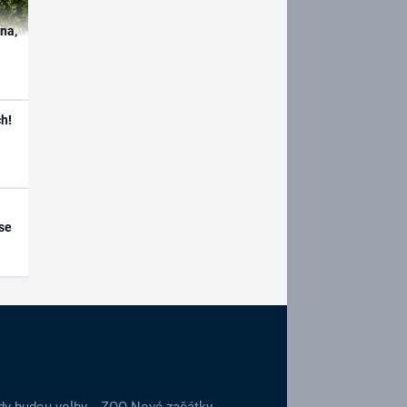
ína,
h!
se
dy budou volby
ZOO Nové začátky