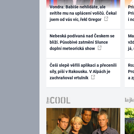
Vondra: Babiše nehlídáte, ale
Pri
svítíte mu na uplácení voličů. Čekal
Pri
jsem od vás víc, řekl Gregor
i n
Nebeská podívaná nad Českem se
Ma
blíží. Působivé zatmění Slunce
vž
doplní meteorická show
já,
Češi slepě věřili aplikaci a přecenili
Ro
síly, píší v Rakousku. V Alpách je
Pr
zachraňoval vrtulník
a 