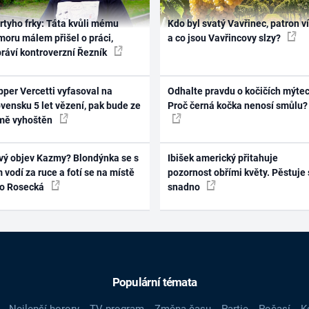
rtyho frky: Táta kvůli mému
Kdo byl svatý Vavřinec, patron v
oru málem přišel o práci,
a co jsou Vavřincovy slzy?
práví kontroverzní Řezník
per Vercetti vyfasoval na
Odhalte pravdu o kočičích mýtec
vensku 5 let vězení, pak bude ze
Proč černá kočka nenosí smůlu?
mě vyhoštěn
vý objev Kazmy? Blondýnka se s
Ibišek americký přitahuje
 vodí za ruce a fotí se na místě
pozornost obřími květy. Pěstuje 
ko Rosecká
snadno
Populární témata
Nejlepší horory
TV program
Změna času
Partie
Počasí
K