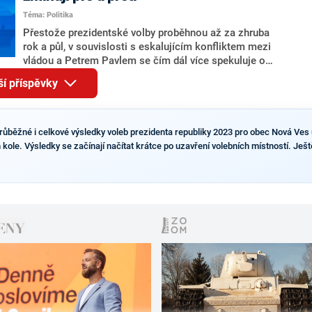
Tejce (za ANO) či vládní zmocněnkyně pro lidská
Téma: Politika
práva Taťány Malé (ANO). Označením „svoloč“ na
adresu vlády prý byla ještě hodná. Decroix se také
Přestože prezidentské volby proběhnou až za zhruba
vrátila k volební porážce koalice Spolu či promluvila o
rok a půl, v souvislosti s eskalujícím konfliktem mezi
hnutí Naše Česko Martina Kuby.
vládou a Petrem Pavlem se čím dál více spekuluje o
tom, koho by do bitvy o Hrad mohla vyslat současná
ší příspěvky
koalice. Někteří političtí komentátoři znovu vytahují
jméno premiéra Andreje Babiše (ANO). Jak moc je
pravděpodobné, že se v prezidentských volbách 2028
bude znovu opakovat souboj z roku 2023?
průběžné i celkové výsledky voleb prezidenta republiky 2023 pro obec Nová Ves 
 kole. Výsledky se začínají načítat krátce po uzavření volebních místností. Ješt