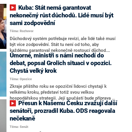
Kuba: Stát nemá garantovat
nekonečný růst důchodů. Lidé musí být
sami zodpovědní
Téma: Rozhovor
Důchodový systém potřebuje revizi, ale lidé také musí
být více zodpovědní. Stát tu není od toho, aby
každému garantoval nekonečně rostoucí důchod.
Úmorné, ministři s námi nechodí do
Chybí tu nový systém a my ho představíme,řekl
hejtman Jihočeského kraje a předseda hnutí Naše
debat, popsal Grolich situaci v opozici.
Česko Martin Kuba v rozhovoru pro CNN Prima NEWS.
Chystá velký krok
V čele státu pak podle něj nemůže být člověk, který by
Téma: Opozice
střetem zájmů omezoval čerpání financí a rozvoj,
dodal. Řešení u Andreje Babiše ale hodnotit nechtěl.
Zkraje příštího roku se opoziční lidovci chystají k
velkému kroku, představí totiž svou velkou
hospodářskou strategii. Její součástí bude příprava na
Přesun k Našemu Česku zvažují další
stárnutí populace, řekl ve středu na setkání s novináři
nový předseda lidovců Jan Grolich. Ten zároveň v
senátoři, prozradil Kuba. ODS reagovala
senátních volbách kandiduje ve Vyškově. Popsal i
nečekaně
aktivitu opozice, o níž vládní strany nebo političtí
Téma: Senát
komentátoři mluví jako o slabé a v defenzivě. „Je to