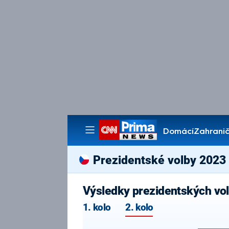
Domácí
Zahranič
Pořady
Prezidentské volby 2023
Výsledky prezidentských vo
1. kolo
2. kolo