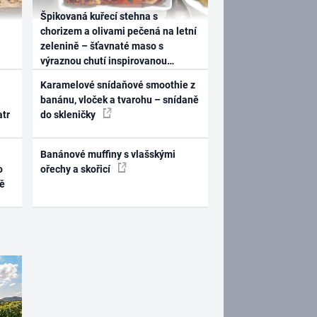
Špikovaná kuřecí stehna s
chorizem a olivami pečená na letní
zelenině – šťavnaté maso s
výraznou chutí inspirovanou
Španělskem
Karamelové snídaňové smoothie z
banánu, vloček a tvarohu – snídaně
atr
do skleničky
Banánové muffiny s vlašskými
o
ořechy a skořicí
ně