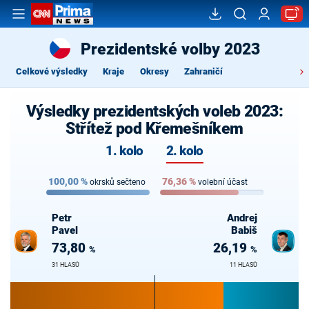
Prezidentské volby 2023
Celkové výsledky
Kraje
Okresy
Zahraničí
Výsledky prezidentských voleb 2023:
Střítež pod Křemešníkem
1. kolo
2. kolo
100,00
%
76,36
%
okrsků sečteno
volební účast
Petr
Andrej
Pavel
Babiš
73,80
26,19
%
%
31 HLASŮ
11 HLASŮ