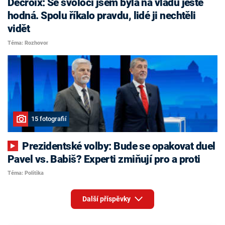
Decroix: Se svoločí jsem byla na vládu ještě
hodná. Spolu říkalo pravdu, lidé ji nechtěli
vidět
Téma: Rozhovor
15 fotografií
Prezidentské volby: Bude se opakovat duel
Pavel vs. Babiš? Experti zmiňují pro a proti
Téma: Politika
Další příspěvky