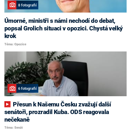
8 fotografií
Úmorné, ministři s námi nechodí do debat,
popsal Grolich situaci v opozici. Chystá velký
krok
Téma: Opozice
6 fotografií
Přesun k Našemu Česku zvažují další
senátoři, prozradil Kuba. ODS reagovala
nečekaně
Téma: Senát