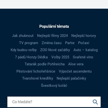
Populární témata
Jak zhubnout
Nejlepší filmy 2024
Nejlepší horory
TV program
Změna času
Partie
Počasí
Kdy budou volby
ZOO Nové začátky
Auto – katalog
7 pádů Honzy Dědka
Volby 2025
Svařené víno
Tatarák podle Pohlreicha
Aloe vera
Pěstování lichořeřišnice
Výpočet ascendentu
Tvarohové knedlíky
Nejlepší palačinky
Švestkový koláč