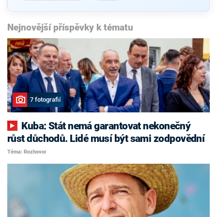
Nejnovější příspěvky k tématu
7 fotografií
Kuba: Stát nemá garantovat nekonečný
růst důchodů. Lidé musí být sami zodpovědní
Téma: Rozhovor