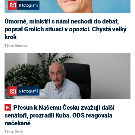
8 fotografií
Úmorné, ministři s námi nechodí do debat,
popsal Grolich situaci v opozici. Chystá velký
krok
Téma: Opozice
6 fotografií
Přesun k Našemu Česku zvažují další
senátoři, prozradil Kuba. ODS reagovala
nečekaně
Téma: Senát