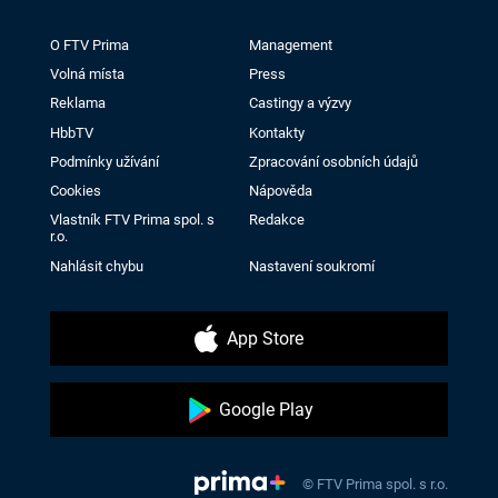
O FTV Prima
Management
Volná místa
Press
Reklama
Castingy a výzvy
HbbTV
Kontakty
Podmínky užívání
Zpracování osobních údajů
Cookies
Nápověda
Vlastník FTV Prima spol. s
Redakce
r.o.
Nahlásit chybu
Nastavení soukromí
App Store
Google Play
© FTV Prima spol. s r.o.