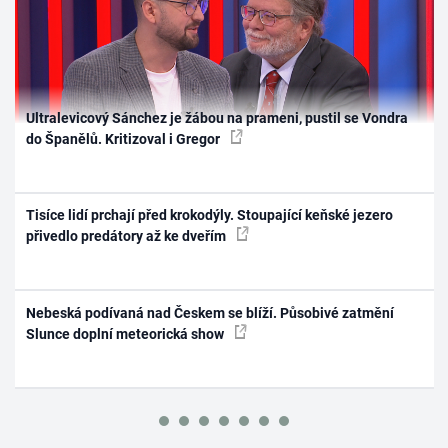
Ultralevicový Sánchez je žábou na prameni, pustil se Vondra
do Španělů. Kritizoval i Gregor
Tisíce lidí prchají před krokodýly. Stoupající keňské jezero
přivedlo predátory až ke dveřím
Nebeská podívaná nad Českem se blíží. Působivé zatmění
Slunce doplní meteorická show