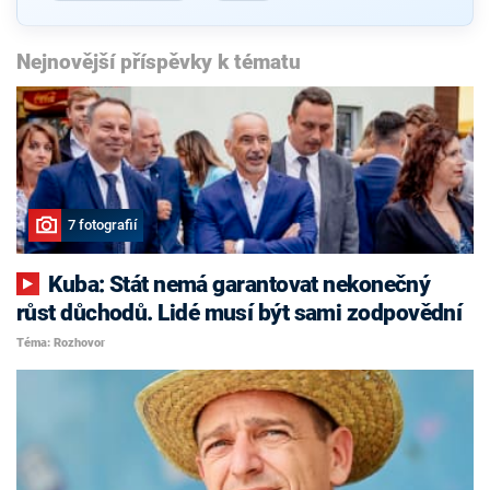
Nejnovější příspěvky k tématu
7 fotografií
Kuba: Stát nemá garantovat nekonečný
růst důchodů. Lidé musí být sami zodpovědní
Téma: Rozhovor