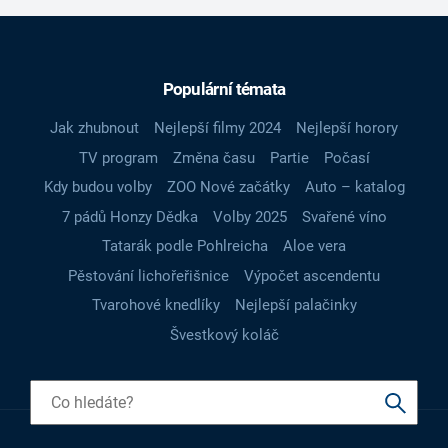
Populární témata
Jak zhubnout
Nejlepší filmy 2024
Nejlepší horory
TV program
Změna času
Partie
Počasí
Kdy budou volby
ZOO Nové začátky
Auto – katalog
7 pádů Honzy Dědka
Volby 2025
Svařené víno
Tatarák podle Pohlreicha
Aloe vera
Pěstování lichořeřišnice
Výpočet ascendentu
Tvarohové knedlíky
Nejlepší palačinky
Švestkový koláč