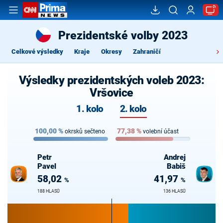
Prezidentské volby 2023
Celkové výsledky
Kraje
Okresy
Zahraničí
Výsledky prezidentských voleb 2023:
Vršovice
1. kolo
2. kolo
100,00
%
77,38
%
okrsků sečteno
volební účast
Petr
Andrej
Pavel
Babiš
58,02
41,97
%
%
188 HLASŮ
136 HLASŮ