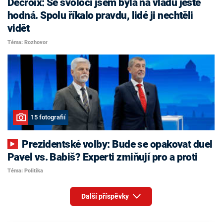
Decroix: Se svoločí jsem byla na vládu ještě
hodná. Spolu říkalo pravdu, lidé ji nechtěli
vidět
Téma: Rozhovor
15 fotografií
Prezidentské volby: Bude se opakovat duel
Pavel vs. Babiš? Experti zmiňují pro a proti
Téma: Politika
Další příspěvky