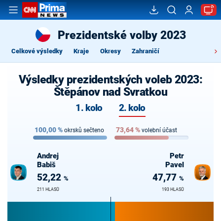
Prezidentské volby 2023
Celkové výsledky
Kraje
Okresy
Zahraničí
Výsledky prezidentských voleb 2023:
Štěpánov nad Svratkou
1. kolo
2. kolo
100,00
%
73,64
%
okrsků sečteno
volební účast
Andrej
Petr
Babiš
Pavel
52,22
47,77
%
%
211 HLASŮ
193 HLASŮ