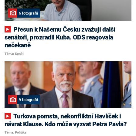
6 fotografií
Přesun k Našemu Česku zvažují další
senátoři, prozradil Kuba. ODS reagovala
nečekaně
Téma: Senát
9 fotografií
Turkova pomsta, nekonfliktní Havlíček i
návrat Klause. Kdo může vyzvat Petra Pavla?
Téma: Politika