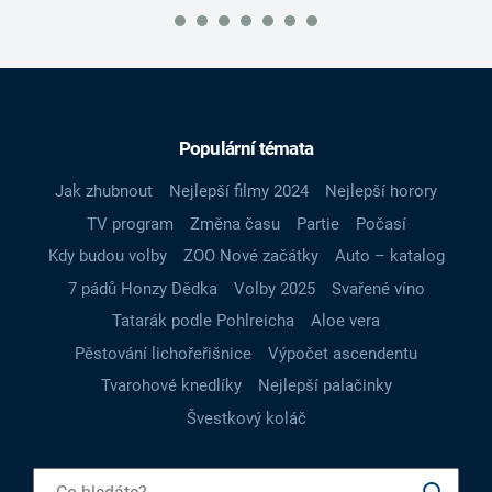
Populární témata
Jak zhubnout
Nejlepší filmy 2024
Nejlepší horory
TV program
Změna času
Partie
Počasí
Kdy budou volby
ZOO Nové začátky
Auto – katalog
7 pádů Honzy Dědka
Volby 2025
Svařené víno
Tatarák podle Pohlreicha
Aloe vera
Pěstování lichořeřišnice
Výpočet ascendentu
Tvarohové knedlíky
Nejlepší palačinky
Švestkový koláč