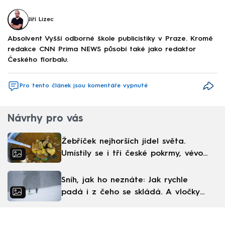
Jiří Lizec
Absolvent Vyšší odborné škole publicistiky v Praze. Kromě
redakce CNN Prima NEWS působí také jako redaktor
Českého florbalu.
Pro tento článek jsou komentáře vypnuté
Návrhy pro vás
Žebříček nejhorších jídel světa.
Umístily se i tři české pokrmy, vévodí
skandinávská kuchyně
Sníh, jak ho neznáte: Jak rychle
padá i z čeho se skládá. A vločky
nejsou bílé