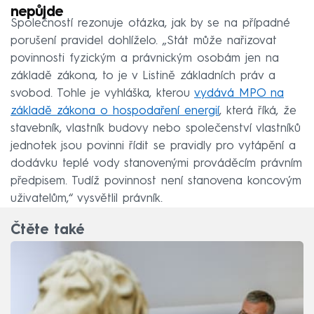
nepůjde
Společností rezonuje otázka, jak by se na případné
porušení pravidel dohlíželo. „Stát může nařizovat
povinnosti fyzickým a právnickým osobám jen na
základě zákona, to je v Listině základních práv a
svobod. Tohle je vyhláška, kterou
vydává MPO na
základě zákona o hospodaření energií
, která říká, že
stavebník, vlastník budovy nebo společenství vlastníků
jednotek jsou povinni řídit se pravidly pro vytápění a
dodávku teplé vody stanovenými prováděcím právním
předpisem. Tudíž povinnost není stanovena koncovým
uživatelům,“ vysvětlil právník.
Čtěte také