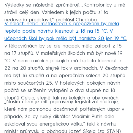
Výsledky se následně zprůměrují. „Kontrolor by u mě
strávil celý den. Vzhledem k jejich počtu si to
nedovedu představit,“ prohlásil Chudoba.
V halách nebo místnostech s přepážkami by měla
teplota podle návrhu klesnout z 18 na 15 °C. V
učebnách škol by pak mělo být namísto 20 jen 19 °C
,
v tělocvičnách by se ale naopak mělo zatopit z 15
na 17 stupňů. V mateřských školách má být nově 19
°C. V nemocničních pokojích má teplota klesnout z
22 na 20 stupňů, stejně tak v ordinacích. V čekárnách
má být 18 stupňů a na operačních sálech 20 stupňů
místo současných 25. V hotelových pokojích návrh
počítá se snížením vytápění o dva stupně na 18
stupňů Celsia, stejně tak na kolejích a ubytovnách.
„Naším cílem je mít připraveny legislativní nástroje,
které nám pomohou dosáhnout potřebných úspor v
případě, že by ruský diktátor Vladimir Putin dále
eskaloval svou energetickou válku,“ řekl k návrhu
ministr průmyslu a obchodu Jozef Síkela (za STAN).