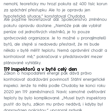
nemohl, teoreticky mu hrozí pokuta až 400 tisíc korun
za spáchání přestupku. Ale to je opravdu jen
hypotetická situace,“ konstatoval Chudoba.
Ale pojďme teoretizovat dál. Společenstvo zmíněnou
pokutu opravdu dostane. „Nemůže pak ale vybírat
peníze od jednotlivých vlastníků, je to pouze
správcovská organizace. Je to možné u pronajímatelů
bytů, ale stejně si nedovedu přestavit, že mi bude
někdo v bytě měřit teplotu. Nemá oprávnění chodit a
kontrolovat mě,“ pokračoval v představování mezer
plánované vyhlášky.
119 inspektorů a v bytě celý den
Zákon o hospodaření energií pak dává právo
kontrolovat dodržování povinností Státní energetické
inspekci. Jenže ta měla podle Chudoby ke konci roku
2020 jen 119 zaměstnanců. Navíc samotné ověřování
teploty by bylo komplikované. „Musel bych inspektora
pustit do bytu, zákon mu právo nedává, i kdyby byl
doprovázen policistou,“ upozornil právník.