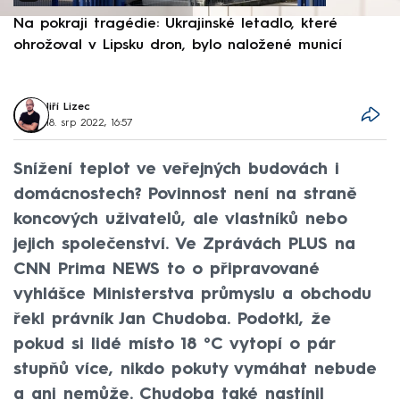
Na pokraji tragédie: Ukrajinské letadlo, které
P
ohrožoval v Lipsku dron, bylo naložené municí
e
Jiří Lizec
18. srp 2022, 16:57
Snížení teplot ve veřejných budovách i
domácnostech? Povinnost není na straně
koncových uživatelů, ale vlastníků nebo
jejich společenství. Ve Zprávách PLUS na
CNN Prima NEWS to o připravované
vyhlášce Ministerstva průmyslu a obchodu
řekl právník Jan Chudoba. Podotkl, že
pokud si lidé místo 18 °C vytopí o pár
stupňů více, nikdo pokuty vymáhat nebude
a ani nemůže. Chudoba také nastínil