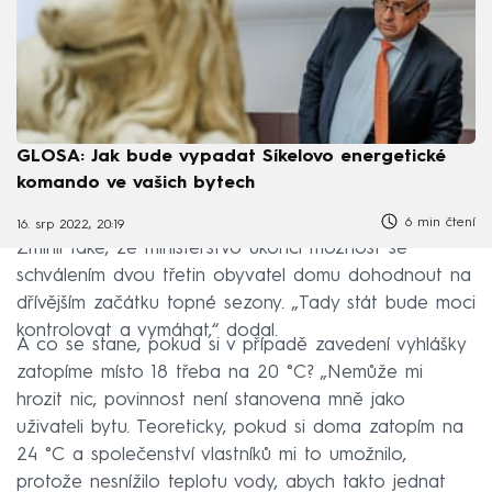
GLOSA: Jak bude vypadat Síkelovo energetické
komando ve vašich bytech
6 min čtení
16. srp 2022, 20:19
Zmínil také, že ministerstvo ukončí možnost se
schválením dvou třetin obyvatel domu dohodnout na
dřívějším začátku topné sezony. „Tady stát bude moci
kontrolovat a vymáhat,“ dodal.
A co se stane, pokud si v případě zavedení vyhlášky
zatopíme místo 18 třeba na 20 °C? „Nemůže mi
hrozit nic, povinnost není stanovena mně jako
uživateli bytu. Teoreticky, pokud si doma zatopím na
24 °C a společenství vlastníků mi to umožnilo,
protože nesnížilo teplotu vody, abych takto jednat