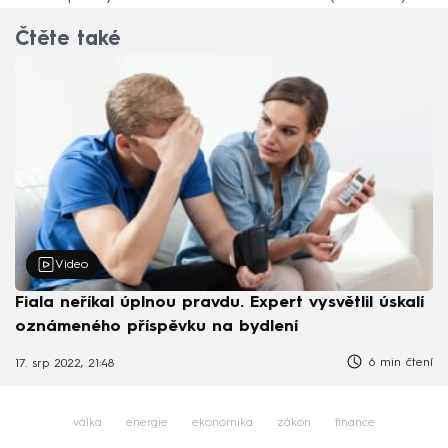
Čtěte také
Video
Fiala neříkal úplnou pravdu. Expert vysvětlil úskalí
oznámeného příspěvku na bydlení
6 min čtení
17. srp 2022, 21:48
válka
energie
ekonomika
zákon
finance