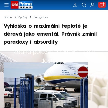
Domů
Zprávy
Energetika
Vyhláška o maximální teplotě je
děravá jako ementál. Právník zmínil
paradoxy i absurdity
Žádná položka z playlistu není
Výběr redakce
dostupná.