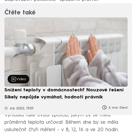
Čtěte také
Video
Snížení teploty v domácnostech? Nouzové řešení
Síkely nepůjde vymáhat, hodnotí právník
6 min čtení
12. srp 2022, 13:55
Vyhláška také uvádí způsob, jakým by se měla
průměrná teplota určovat. Během dne by se měla
uskutečnit čtyři měření – v 8, 12, 16 a ve 20 hodin.