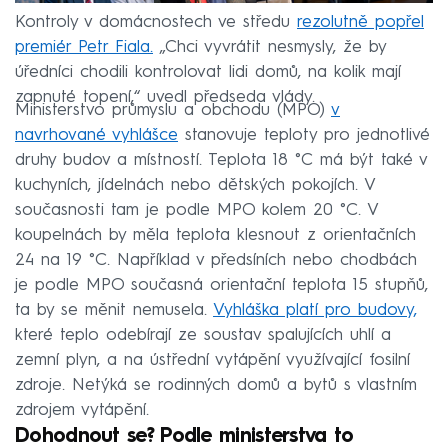
Kontroly v domácnostech ve středu
rezolutně popřel
premiér Petr Fiala.
„Chci vyvrátit nesmysly, že by
úředníci chodili kontrolovat lidi domů, na kolik mají
zapnuté topení,“ uvedl předseda vlády.
Ministerstvo průmyslu a obchodu (MPO)
v
navrhované vyhlášce
stanovuje teploty pro jednotlivé
druhy budov a místností. Teplota 18 °C má být také v
kuchyních, jídelnách nebo dětských pokojích. V
současnosti tam je podle MPO kolem 20 °C. V
koupelnách by měla teplota klesnout z orientačních
24 na 19 °C. Například v předsíních nebo chodbách
je podle MPO současná orientační teplota 15 stupňů,
ta by se měnit nemusela.
Vyhláška platí pro budovy,
které teplo odebírají ze soustav spalujících uhlí a
zemní plyn, a na ústřední vytápění využívající fosilní
zdroje. Netýká se rodinných domů a bytů s vlastním
zdrojem vytápění.
Dohodnout se? Podle ministerstva to