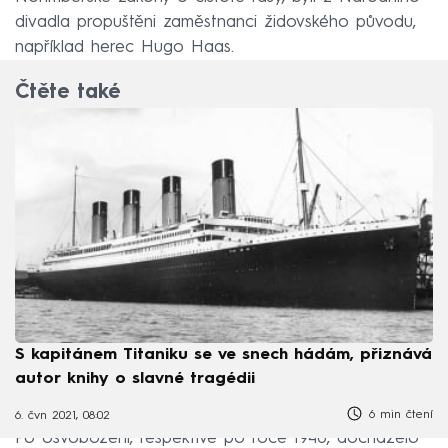
divadla propuštěni zaměstnanci židovského původu,
například herec Hugo Haas.
Čtěte také
S kapitánem Titaniku se ve snech hádám, přiznává
autor knihy o slavné tragédii
6 min čtení
6. čvn 2021, 08:02
Po osvobození, respektive po roce 1948, docházelo