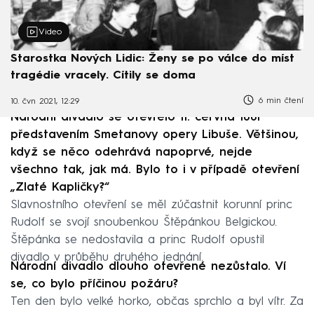
Video
Starostka Nových Lidic: Ženy se po válce do míst
tragédie vracely. Cítily se doma
6 min čtení
10. čvn 2021, 12:29
Národní divadlo se otevřelo 11. června 1881
představením Smetanovy opery Libuše. Většinou,
když se něco odehrává napoprvé, nejde
všechno tak, jak má. Bylo to i v případě otevření
„Zlaté Kapličky?“
Slavnostního otevření se měl zúčastnit korunní princ
Rudolf se svojí snoubenkou Štěpánkou Belgickou.
Štěpánka se nedostavila a princ Rudolf opustil
divadlo v průběhu druhého jednání.
Národní divadlo dlouho otevřené nezůstalo. Ví
se, co bylo příčinou požáru?
Ten den bylo velké horko, občas sprchlo a byl vítr. Za