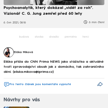
Psychoanalytik, který dokázal „vidět za roh“.
Vizionář C. G. Jung zemřel před 60 lety
6 min čtení
6. čvn 2021, 06:16
budova
stavba
divadlo
premiéra
herci
Eliška Míková
Eliška přišla do CNN Prima NEWS jako stážistka a aktuálně
tvoří zpravodajství obsah jak z domácího, tak zahraničního
dění. (eliska.mikova@iprima.cz)
Pro tento článek jsou komentáře vypnuté
Návrhy pro vás