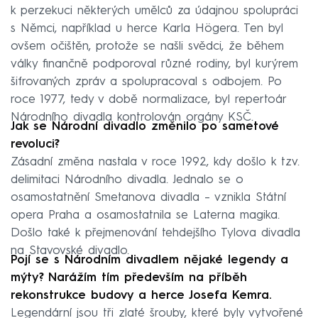
k perzekuci některých umělců za údajnou spolupráci
s Němci, například u herce Karla Högera. Ten byl
ovšem očištěn, protože se našli svědci, že během
války finančně podporoval různé rodiny, byl kurýrem
šifrovaných zpráv a spolupracoval s odbojem. Po
roce 1977, tedy v době normalizace, byl repertoár
Národního divadla kontrolován orgány KSČ.
Jak se Národní divadlo změnilo po sametové
revoluci?
Zásadní změna nastala v roce 1992, kdy došlo k tzv.
delimitaci Národního divadla. Jednalo se o
osamostatnění Smetanova divadla – vznikla Státní
opera Praha a osamostatnila se Laterna magika.
Došlo také k přejmenování tehdejšího Tylova divadla
na Stavovské divadlo.
Pojí se s Národním divadlem nějaké legendy a
mýty? Narážím tím především na příběh
rekonstrukce budovy a herce Josefa Kemra.
Legendární jsou tři zlaté šrouby, které byly vytvořené