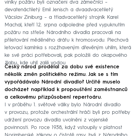
viníky požáru byli označeni dva zámečníci –
devatenáctiletý Emil Jenisch a dvaadvacetiletý
Vácslav Ziniburg – a třiadvacetiletý strojník Karel
Machal, kteří 12. srpna odpoledne před vypuknutím
požáru na střeše Národního divadla pracovali na
přiletování měděného drátu k hromosvodu. Plechová
letovací kamínka s rozžhaveným dřevěným uhlím, která
ke své práci potřebovali, pak položili do okapového
žlabu, kde uhlí zalili vodou.
Český národ prodělal za dobu své existence
několik změn politického režimu. Jak se s tím
vypořádávalo Národní divadlo? Určitě muselo
docházet například k propouštění zaměstnanců
a celkovému přizpůsobení repertoáru.
I v průběhu 1. světové války bylo Národní divadlo
v provozu, protože orchestrální hráči byli pro potřeby
udržení provozu divadla uvolněni z vojenské
povinnosti. Po roce 1938, když vstoupily v platnost
Norimberské zákony o čistotě rasy, byli z Národního