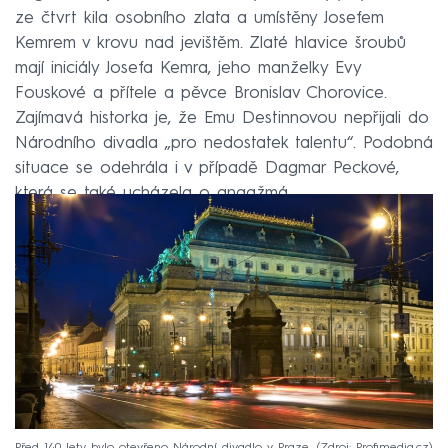
ze čtvrt kila osobního zlata a umístěny Josefem
Kemrem v krovu nad jevištěm. Zlaté hlavice šroubů
mají iniciály Josefa Kemra, jeho manželky Evy
Fouskové a přítele a pěvce Bronislav Chorovice.
Zajímavá historka je, že Emu Destinnovou nepřijali do
Národního divadla „pro nedostatek talentu“. Podobná
situace se odehrála i v případě Dagmar Peckové,
která se také ucházela o angažmá.
Před 140 lety bylo otevřeno Národní divadlo v Praze.
Zdroj: Profimedia.cz