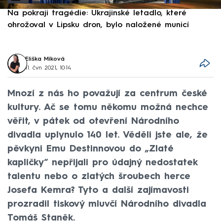
Na pokraji tragédie: Ukrajinské letadlo, které
P
ohrožoval v Lipsku dron, bylo naložené municí
e
Eliška Míková
11. čvn 2021, 10:14
Mnozí z nás ho považují za centrum české
kultury. Ač se tomu někomu možná nechce
věřit, v pátek od otevření Národního
divadla uplynulo 140 let. Věděli jste ale, že
pěvkyni Emu Destinnovou do „Zlaté
kapličky“ nepřijali pro údajný nedostatek
talentu nebo o zlatých šroubech herce
Josefa Kemra? Tyto a další zajímavosti
prozradil tiskový mluvčí Národního divadla
Tomáš Staněk.