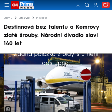
Domů
Lifestyle
Historie
Destinnová bez talentu a Kemrovy
zlaté šrouby. Národní divadlo slaví
140 let
Žádná položka z playlistu není
Výběr redakce
dostupná.