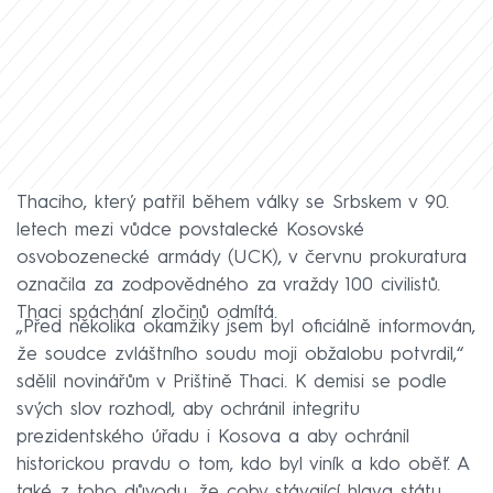
Thaciho, který patřil během války se Srbskem v 90.
letech mezi vůdce povstalecké Kosovské
osvobozenecké armády (UCK), v červnu prokuratura
označila za zodpovědného za vraždy 100 civilistů.
Thaci spáchání zločinů odmítá.
„Před několika okamžiky jsem byl oficiálně informován,
že soudce zvláštního soudu moji obžalobu potvrdil,“
sdělil novinářům v Prištině Thaci. K demisi se podle
svých slov rozhodl, aby ochránil integritu
prezidentského úřadu i Kosova a aby ochránil
historickou pravdu o tom, kdo byl viník a kdo oběť. A
také z toho důvodu, že coby stávající hlava státu