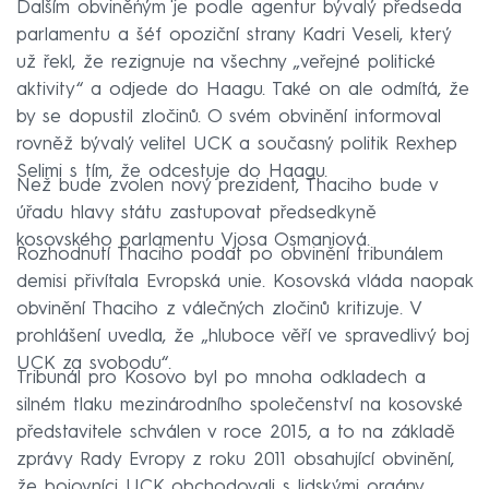
Dalším obviněným je podle agentur bývalý předseda
parlamentu a šéf opoziční strany Kadri Veseli, který
už řekl, že rezignuje na všechny „veřejné politické
aktivity“ a odjede do Haagu. Také on ale odmítá, že
by se dopustil zločinů. O svém obvinění informoval
rovněž bývalý velitel UCK a současný politik Rexhep
Selimi s tím, že odcestuje do Haagu.
Než bude zvolen nový prezident, Thaciho bude v
úřadu hlavy státu zastupovat předsedkyně
kosovského parlamentu Vjosa Osmaniová.
Rozhodnutí Thaciho podat po obvinění tribunálem
demisi přivítala Evropská unie. Kosovská vláda naopak
obvinění Thaciho z válečných zločinů kritizuje. V
prohlášení uvedla, že „hluboce věří ve spravedlivý boj
UCK za svobodu“.
Tribunál pro Kosovo byl po mnoha odkladech a
silném tlaku mezinárodního společenství na kosovské
představitele schválen v roce 2015, a to na základě
zprávy Rady Evropy z roku 2011 obsahující obvinění,
že bojovníci UCK obchodovali s lidskými orgány,