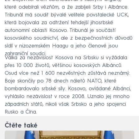
které odebírali vězňům, a že zabíjeli Srby i Albánce.
Tribunál má soudit bývalé velitele povstalecké UCK,
která bojovala za odtržení tehdejší jihosrbské
autonomní oblasti Kosovo. Tribunál je součástí
kosovského soudnictví, ale z bezpečnostních důvodů
sídlí v nizozemském Haagu a jeho členové jsou
zahraniční soudci.
Válka za nezávislost Kosova na Srbsku si vyžádala
přes 10 000 životů, většinou kosovských Albánců.
Osud více než 1 600 nezvěstných zůstává neznámý.
Boje skončily po 78 dnech náletů NATO, které
bombardovalo srbské síly. Kosovo, ovládané Albánci,
vyhlásilo nezávislost v roce 2008. Uznalo jej mnoho
západních států, nikoli však Srbsko a jeho spojenci
Rusko a Čína.
Čtěte také