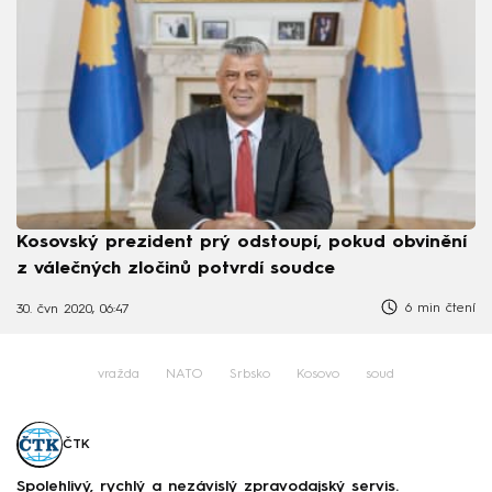
Kosovský prezident prý odstoupí, pokud obvinění
z válečných zločinů potvrdí soudce
6 min čtení
30. čvn 2020, 06:47
vražda
NATO
Srbsko
Kosovo
soud
ČTK
Spolehlivý, rychlý a nezávislý zpravodajský servis.