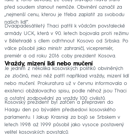
před soudem stanout nemůže. Obvinění označil za
„nejmenší cenu, kterou je třeba zaplatit za svobodu
našich lidí“.
Dvaapadesátiletý Thaci patřil k vůdcům povstalecké
armády UCK, která v 90. letech bojovala proti režimu
v Bělehradě s cílem odtrhnout Kosovo od Srbska. Po
válce působil jako ministr zahraničí, vicepremiér,
premiér a od roku 2016 coby prezident Kosova.
Vraždy, mizení lidí nebo mučení
Je jedním z několika kosovských politiků obviněných
ze zločinů, mezi něž patří například vraždy, mizení lidí
nebo mučení. Prokuratura už v červnu informovala o
existenci obžalovacího spisu, podle něhož jsou Thaci
a ostatní zodpovědní za vraždy 100 civilistů.
Kosovský prezident byl zatčen a přepraven do
Haagu den po bývalém předsedovi kosovského
parlamentu. I Jakup Krasniqi za bojů se Srbskem v
letech 1998 až 1999 působil jako vysoce postavený
velitel kosovských povstalců.