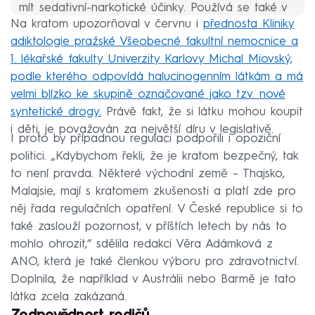
mít sedativní-narkotické účinky. Používá se také v
Na kratom upozorňoval v červnu i
přednosta Kliniky
tradiční medicíně a jako náhražka opia,
adiktologie pražské Všeobecné fakultní nemocnice a
uvedlo
Evropské monitorovací centrum pro drogy
1. lékařské fakulty Univerzity Karlovy Michal Miovský,
a závislosti (EMCDDA).
podle kterého odpovídá halucinogenním látkám a má
velmi blízko ke skupině označované jako tzv. nové
syntetické drogy.
Právě fakt, že si látku mohou koupit
i děti, je považován za největší díru v legislativě.
I proto by případnou regulaci podpořili i opoziční
politici. „Kdybychom řekli, že je kratom bezpečný, tak
to není pravda. Některé východní země – Thajsko,
Malajsie, mají s kratomem zkušenosti a platí zde pro
něj řada regulačních opatření. V České republice si to
také zaslouží pozornost, v příštích letech by nás to
mohlo ohrozit,“ sdělila redakci Věra Adámková z
ANO, která je také členkou výboru pro zdravotnictví.
Doplnila, že například v Austrálii nebo Barmě je tato
látka zcela zakázaná.