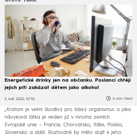
Čtěte také
Energetické drinky jen na občanku. Poslanci chtějí
jejich pití zakázat dětem jako alkohol
6 min čtení
5. kvě 2022, 07:52
„Kratom je velmi škodlivý pro lidský organismus a jako
návyková látka je veden již v mnoha zemích
Evropské unie – Francie, Chorvatsko, Itálie, Polsko,
Slovensko a další. Rozhodně by mělo dojít k jeho