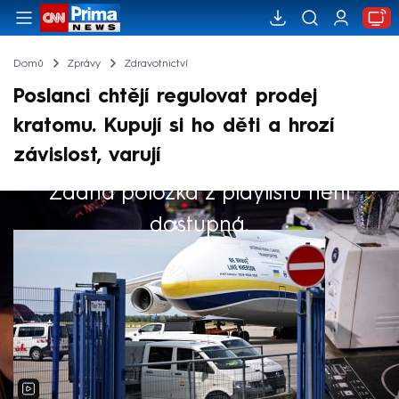
Domů
Zprávy
Zdravotnictví
Poslanci chtějí regulovat prodej
kratomu. Kupují si ho děti a hrozí
závislost, varují
Žádná položka z playlistu není
Výběr redakce
dostupná.