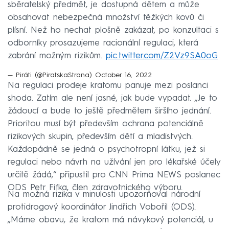
sběratelský předmět, je dostupná dětem a může
obsahovat nebezpečná množství těžkých kovů či
plísní. Než ho nechat plošně zakázat, po konzultaci s
odborníky prosazujeme racionální regulaci, která
zabrání možným rizikům.
pic.twitter.com/Z2Vz9SA0oG
— Piráti (@PiratskaStrana)
October 16, 2022
Na regulaci prodeje kratomu panuje mezi poslanci
shoda. Zatím ale není jasné, jak bude vypadat. „Je to
žádoucí a bude to ještě předmětem širšího jednání.
Prioritou musí být především ochrana potenciálně
rizikových skupin, především dětí a mladistvých.
Každopádně se jedná o psychotropní látku, jež si
regulaci nebo návrh na užívání jen pro lékařské účely
určitě žádá,“ připustil pro CNN Prima NEWS poslanec
ODS Petr Fifka, člen zdravotnického výboru.
Na možná rizika v minulosti upozorňoval národní
protidrogový koordinátor Jindřich Vobořil (ODS).
„Máme obavu, že kratom má návykový potenciál, u