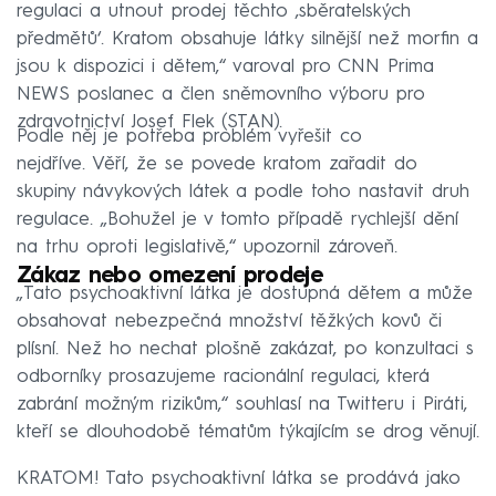
regulaci a utnout prodej těchto ‚sběratelských
předmětů‘. Kratom obsahuje látky silnější než morfin a
jsou k dispozici i dětem,“ varoval pro CNN Prima
NEWS poslanec a člen sněmovního výboru pro
zdravotnictví Josef Flek (STAN).
Podle něj je potřeba problém vyřešit co
nejdříve. Věří, že se povede kratom zařadit do
skupiny návykových látek a podle toho nastavit druh
regulace. „Bohužel je v tomto případě rychlejší dění
na trhu oproti legislativě,“ upozornil zároveň.
Zákaz nebo omezení prodeje
„Tato psychoaktivní látka je dostupná dětem a může
obsahovat nebezpečná množství těžkých kovů či
plísní. Než ho nechat plošně zakázat, po konzultaci s
odborníky prosazujeme racionální regulaci, která
zabrání možným rizikům,“ souhlasí na Twitteru i Piráti,
kteří se dlouhodobě tématům týkajícím se drog věnují.
KRATOM! Tato psychoaktivní látka se prodává jako