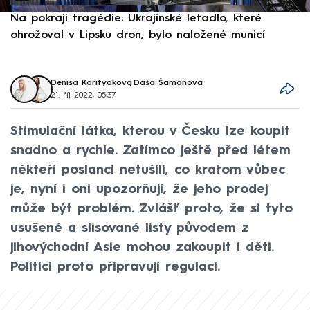
Na pokraji tragédie: Ukrajinské letadlo, které
P
ohrožoval v Lipsku dron, bylo naložené municí
e
Denisa Korityáková
,
Dáša Šamanová
21. říj 2022, 05:37
Stimulační látka, kterou v Česku lze koupit
snadno a rychle. Zatímco ještě před létem
někteří poslanci netušili, co kratom vůbec
je, nyní i oni upozorňují, že jeho prodej
může být problém. Zvlášť proto, že si tyto
usušené a slisované listy původem z
jihovýchodní Asie mohou zakoupit i děti.
Politici proto připravují regulaci.