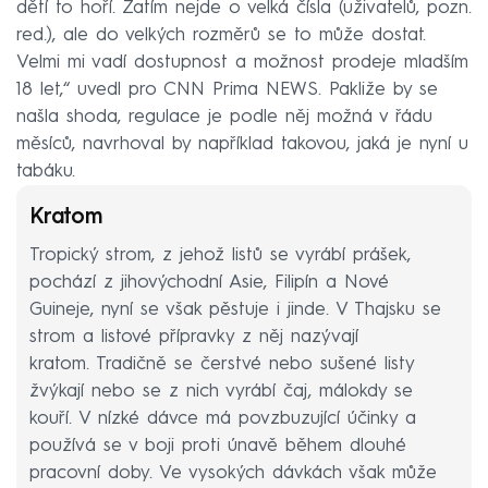
dětí to hoří. Zatím nejde o velká čísla (uživatelů, pozn.
red.), ale do velkých rozměrů se to může dostat.
Velmi mi vadí dostupnost a možnost prodeje mladším
18 let,“ uvedl pro CNN Prima NEWS. Pakliže by se
našla shoda, regulace je podle něj možná v řádu
měsíců, navrhoval by například takovou, jaká je nyní u
tabáku.
Kratom
Tropický strom, z jehož listů se vyrábí prášek,
pochází z jihovýchodní Asie, Filipín a Nové
Guineje, nyní se však pěstuje i jinde. V Thajsku se
strom a listové přípravky z něj nazývají
kratom. Tradičně se čerstvé nebo sušené listy
žvýkají nebo se z nich vyrábí čaj, málokdy se
kouří. V nízké dávce má povzbuzující účinky a
používá se v boji proti únavě během dlouhé
pracovní doby. Ve vysokých dávkách však může