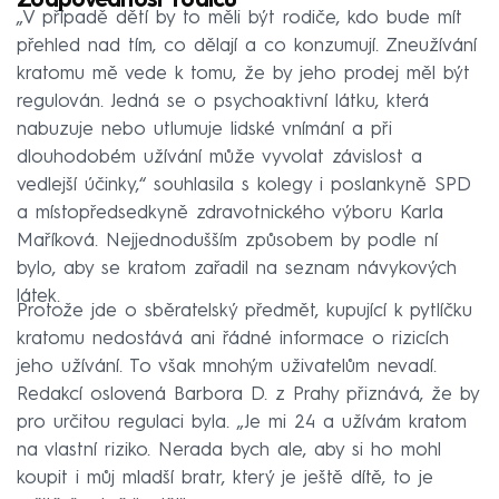
Zodpovědnost rodičů
„V případě dětí by to měli být rodiče, kdo bude mít
přehled nad tím, co dělají a co konzumují. Zneužívání
kratomu mě vede k tomu, že by jeho prodej měl být
regulován. Jedná se o psychoaktivní látku, která
nabuzuje nebo utlumuje lidské vnímání a při
dlouhodobém užívání může vyvolat závislost a
vedlejší účinky,“ souhlasila s kolegy i poslankyně SPD
a místopředsedkyně zdravotnického výboru Karla
Maříková. Nejjednodušším způsobem by podle ní
bylo, aby se kratom zařadil na seznam návykových
látek.
Protože jde o sběratelský předmět, kupující k pytlíčku
kratomu nedostává ani řádné informace o rizicích
jeho užívání. To však mnohým uživatelům nevadí.
Redakcí oslovená Barbora D. z Prahy přiznává, že by
pro určitou regulaci byla. „Je mi 24 a užívám kratom
na vlastní riziko. Nerada bych ale, aby si ho mohl
koupit i můj mladší bratr, který je ještě dítě, to je