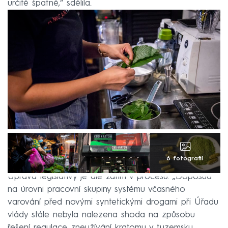
určitě špatně,“ sdělila.
6 fotografií
Úprava legislativy je ale zatím v procesu. „Doposud
na úrovni pracovní skupiny systému včasného
varování před novými syntetickými drogami při Úřadu
vlády stále nebyla nalezena shoda na způsobu
řešení regulace zneužívání kratomu v tuzemsku.