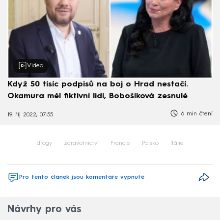
Video
Když 50 tisíc podpisů na boj o Hrad nestačí.
Okamura měl fiktivní lidi, Bobošíková zesnulé
6 min čtení
19. říj 2022, 07:55
drogy
zdravotnictví
Francie
Polsko
Itálie
Pro tento článek jsou komentáře vypnuté
Návrhy pro vás