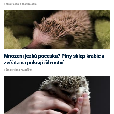
Téma: Věda a technologie
Množení ježků počesku? Plný sklep krabic a
zvířata na pokraji šílenství
Téma: Prima Mazlíček