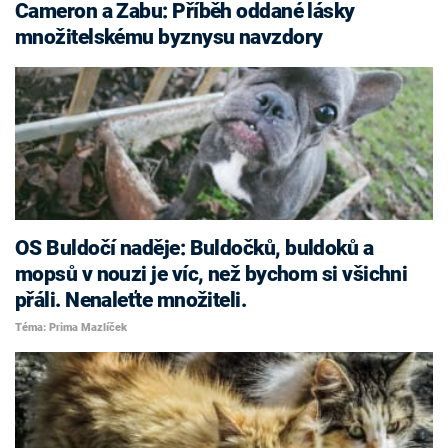
Cameron a Zabu: Příběh oddané lásky
množitelskému byznysu navzdory
OS Buldočí naděje: Buldočků, buldoků a
mopsů v nouzi je víc, než bychom si všichni
přáli. Nenaleťte množiteli.
Téma: Prima Mazlíček