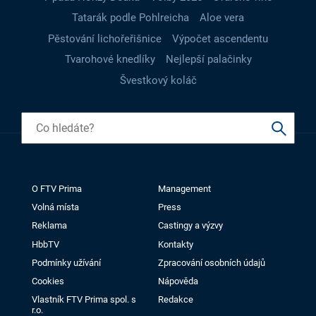
Tatarák podle Pohlreicha
Aloe vera
Pěstování lichořeřišnice
Výpočet ascendentu
Tvarohové knedlíky
Nejlepší palačinky
Švestkový koláč
O FTV Prima
Management
Volná místa
Press
Reklama
Castingy a výzvy
HbbTV
Kontakty
Podmínky užívání
Zpracování osobních údajů
Cookies
Nápověda
Vlastník FTV Prima spol. s
Redakce
r.o.