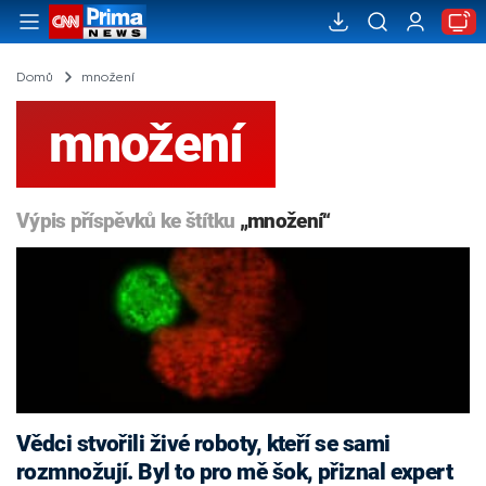
Domů
množení
množení
Výpis příspěvků ke štítku
„množení“
Vědci stvořili živé roboty, kteří se sami
rozmnožují. Byl to pro mě šok, přiznal expert