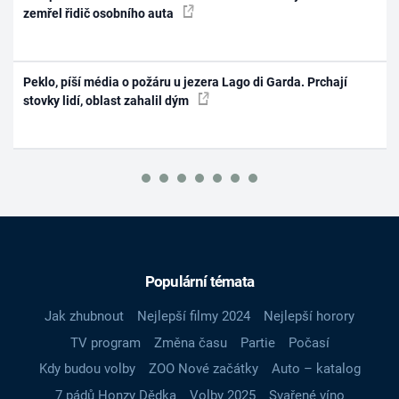
zemřel řidič osobního auta
Peklo, píší média o požáru u jezera Lago di Garda. Prchají
stovky lidí, oblast zahalil dým
Populární témata
Jak zhubnout
Nejlepší filmy 2024
Nejlepší horory
TV program
Změna času
Partie
Počasí
Kdy budou volby
ZOO Nové začátky
Auto – katalog
7 pádů Honzy Dědka
Volby 2025
Svařené víno