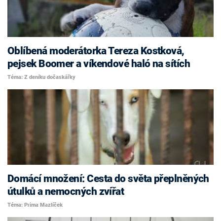
Oblíbená moderátorka Tereza Kostková,
pejsek Boomer a víkendové haló na sítích
Téma: Z deníku dočaskářky
Domácí množení: Cesta do světa přeplněných
útulků a nemocných zvířat
Téma: Prima Mazlíček