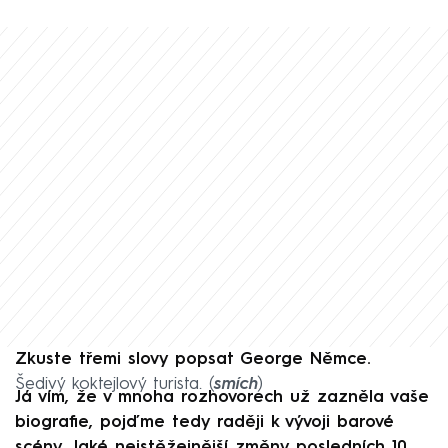
Zkuste třemi slovy popsat George Němce.
Šedivý koktejlový turista. (
smích
)
Já vím, že v mnoha rozhovorech už zazněla vaše
biografie, pojďme tedy raději k vývoji barové
scény. Jaké nejstěžejnější změny posledních 10