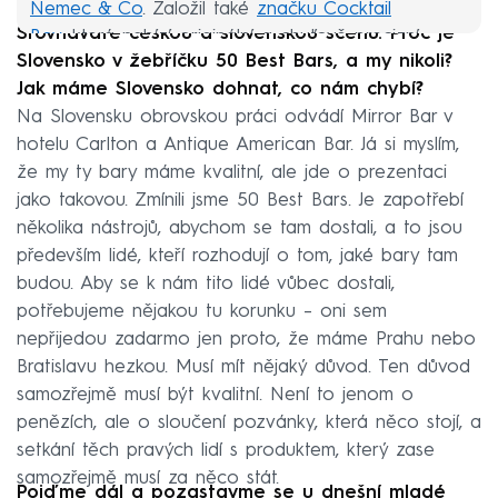
Nemec & Co
. Založil také
značku Cocktail
Srovnáváte českou a slovenskou scénu. Proč je
Boy
, která nabízí originální a chuťově precizní
Slovensko v žebříčku 50 Best Bars, a my nikoli?
koktejly v lahvi na bázi lokálních surovin.
Jak máme Slovensko dohnat, co nám chybí?
Na Slovensku obrovskou práci odvádí Mirror Bar v
hotelu Carlton a Antique American Bar. Já si myslím,
že my ty bary máme kvalitní, ale jde o prezentaci
jako takovou. Zmínili jsme 50 Best Bars. Je zapotřebí
několika nástrojů, abychom se tam dostali, a to jsou
především lidé, kteří rozhodují o tom, jaké bary tam
budou. Aby se k nám tito lidé vůbec dostali,
potřebujeme nějakou tu korunku – oni sem
nepřijedou zadarmo jen proto, že máme Prahu nebo
Bratislavu hezkou. Musí mít nějaký důvod. Ten důvod
samozřejmě musí být kvalitní. Není to jenom o
penězích, ale o sloučení pozvánky, která něco stojí, a
setkání těch pravých lidí s produktem, který zase
samozřejmě musí za něco stát.
Pojďme dál a pozastavme se u dnešní mladé