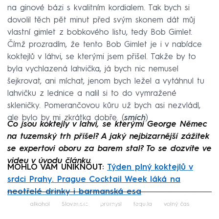
na ginové bázi s kvalitním kordialem. Tak bych si
dovolil těch pět minut před svým skonem dát můj
vlastní gimlet z bobkového listu, tedy Bob Gimlet.
Čímž prozradím, že tento Bob Gimlet je i v nabídce
koktejlů v láhvi, se kterými jsem přišel. Takže by to
byla vychlazená lahvička, já bych nic nemusel
šejkrovat, ani míchat, jenom bych ležel a vytáhnul tu
lahvičku z lednice a nalil si to do vymražené
skleničky. Pomerančovou kůru už bych asi nezvládl,
ale bylo by mi zkrátka dobře. (
smích
)
Co jsou koktejly v lahvi, se kterými George Němec
na tuzemský trh přišel? A jaký nejbizarnější zážitek
se expertovi oboru za barem stal? To se dozvíte ve
videu v úvodu článku.
MOHLO VÁM UNIKNOUT:
Týden plný koktejlů v
srdci Prahy. Prague Cocktail Week láká na
neotřelé drinky i barmanská esa
Failed to fetch
alkohol
Slovensko
průmysl
tequila
volný čas