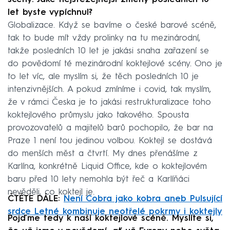
let byste vypíchnul?
Globalizace. Když se bavíme o české barové scéně,
tak to bude mít vždy prolinky na tu mezinárodní,
takže posledních 10 let je jakási snaha zařazení se
do povědomí té mezinárodní koktejlové scény. Ono je
to let víc, ale myslím si, že těch posledních 10 je
intenzivnějších. A pokud zmíníme i covid, tak myslím,
že v rámci Česka je to jakási restrukturalizace toho
koktejlového průmyslu jako takového. Spousta
provozovatelů a majitelů barů pochopilo, že bar na
Praze 1 není tou jedinou volbou. Koktejl se dostává
do menších měst a čtvrtí. My dnes přenášíme z
Karlína, konkrétně Liquid Office, kde o koktejlovém
baru před 10 lety nemohla být řeč a Karlíňáci
nevěděli, co koktejl je.
ČTĚTE DÁLE:
Není Cobra jako kobra aneb Pulsující
srdce Letné kombinuje neotřelé pokrmy i koktejly
Pojďme tedy k naší koktejlové scéně. Myslíte si,