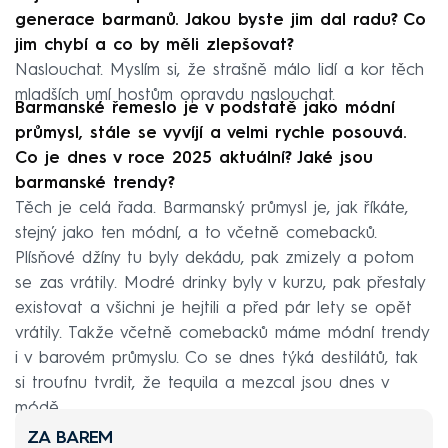
generace barmanů. Jakou byste jim dal radu? Co
jim chybí a co by měli zlepšovat?
Naslouchat. Myslím si, že strašně málo lidí a kor těch
mladších umí hostům opravdu naslouchat.
Barmanské řemeslo je v podstatě jako módní
průmysl, stále se vyvíjí a velmi rychle posouvá.
Co je dnes v roce 2025 aktuální? Jaké jsou
barmanské trendy?
Těch je celá řada. Barmanský průmysl je, jak říkáte,
stejný jako ten módní, a to včetně comebacků.
Plísňové džíny tu byly dekádu, pak zmizely a potom
se zas vrátily. Modré drinky byly v kurzu, pak přestaly
existovat a všichni je hejtili a před pár lety se opět
vrátily. Takže včetně comebacků máme módní trendy
i v barovém průmyslu. Co se dnes týká destilátů, tak
si troufnu tvrdit, že tequila a mezcal jsou dnes v
módě.
ZA BAREM