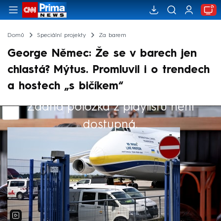
Domů
Speciální projekty
Za barem
George Němec: Že se v barech jen
chlastá? Mýtus. Promluvil i o trendech
a hostech „s bičíkem“
Žádná položka z playlistu není
Výběr redakce
dostupná.