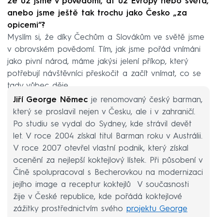
že už jsme v povědomí, ať už Evropy nebo světa,
anebo jsme ještě tak trochu jako Česko „za
opicemi“?
Myslím si, že díky Čechům a Slovákům ve světě jsme
v obrovském povědomí. Tím, jak jsme pořád vnímáni
jako pivní národ, máme jakýsi jelení příkop, který
potřebují návštěvníci přeskočit a začít vnímat, co se
tady vůbec děje.
Jiří George Němec
je renomovaný český barman,
který se proslavil nejen v Česku, ale i v zahraničí.
Po studiu se vydal do Sydney, kde strávil devět
let. V roce 2004 získal titul Barman roku v Austrálii.
V roce 2007 otevřel vlastní podnik, který získal
ocenění za nejlepší koktejlový lístek. Při působení v
Číně spolupracoval s Becherovkou na modernizaci
jejího image a receptur koktejlů ​ V současnosti
žije v České republice, kde pořádá koktejlové
zážitky prostřednictvím svého
projektu George