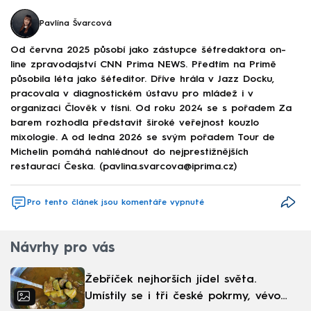
Pavlína Švarcová
Od června 2025 působí jako zástupce šéfredaktora on-
line zpravodajství CNN Prima NEWS. Předtím na Primě
působila léta jako šéfeditor. Dříve hrála v Jazz Docku,
pracovala v diagnostickém ústavu pro mládež i v
organizaci Člověk v tísni. Od roku 2024 se s pořadem Za
barem rozhodla představit široké veřejnost kouzlo
mixologie. A od ledna 2026 se svým pořadem Tour de
Michelin pomáhá nahlédnout do nejprestižnějších
restaurací Česka. (pavlina.svarcova@iprima.cz)
Pro tento článek jsou komentáře vypnuté
Návrhy pro vás
Žebříček nejhorších jídel světa.
Umístily se i tři české pokrmy, vévodí