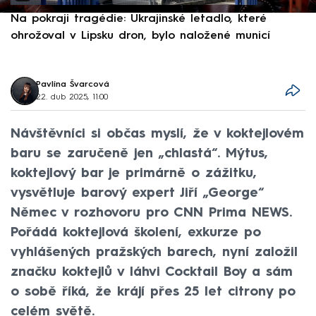
Na pokraji tragédie: Ukrajinské letadlo, které
P
ohrožoval v Lipsku dron, bylo naložené municí
e
Pavlína Švarcová
22. dub 2025, 11:00
Návštěvníci si občas myslí, že v koktejlovém
baru se zaručeně jen „chlastá“. Mýtus,
koktejlový bar je primárně o zážitku,
vysvětluje barový expert Jiří „George“
Němec v rozhovoru pro CNN Prima NEWS.
Pořádá koktejlová školení, exkurze po
vyhlášených pražských barech, nyní založil
značku koktejlů v láhvi Cocktail Boy a sám
o sobě říká, že krájí přes 25 let citrony po
celém světě.