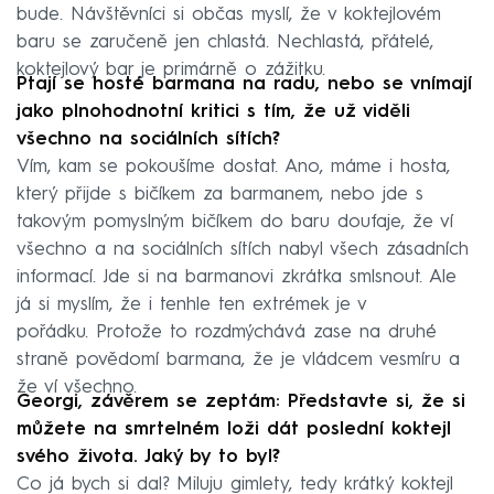
bude. Návštěvníci si občas myslí, že v koktejlovém
baru se zaručeně jen chlastá. Nechlastá, přátelé,
koktejlový bar je primárně o zážitku.
Ptají se hosté barmana na radu, nebo se vnímají
jako plnohodnotní kritici s tím, že už viděli
všechno na sociálních sítích?
Vím, kam se pokoušíme dostat. Ano, máme i hosta,
který přijde s bičíkem za barmanem, nebo jde s
takovým pomyslným bičíkem do baru doufaje, že ví
všechno a na sociálních sítích nabyl všech zásadních
informací. Jde si na barmanovi zkrátka smlsnout. Ale
já si myslím, že i tenhle ten extrémek je v
pořádku. Protože to rozdmýchává zase na druhé
straně povědomí barmana, že je vládcem vesmíru a
že ví všechno.
Georgi, závěrem se zeptám: Představte si, že si
můžete na smrtelném loži dát poslední koktejl
svého života. Jaký by to byl?
Co já bych si dal? Miluju gimlety, tedy krátký koktejl