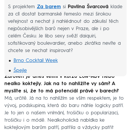
S projektem
Za barem
si
Pavlína Švarcová
klade
za cíl dostat barmanské řemeslo mezi širokou
veřejnost a nechat ji nahlédnout do zákulisí těch
nejpůsobivějších barů nejen v Praze, ale i po
celém Česku. Je libo sexy svěží daiquiri,
sofistikovaný boulevardier, anebo zkrátka nevíte a
chcete se nechat inspirovat?
Brno Cocktail Week
Špejle
Zároveň je dnes velmi v kurzu Low-ABV nebo
Bugsy´s Bar
nealko koktejly. Jak na to nahlížíte vy sám? A
Whisky Life! Prague
myslíte si, že to má potenciál právě v barech?
Má, určitě. Já na to nahlížím se vším respektem, je to
Becher´s Bar
vývoj, podskupina, která do baru náhle logicky patří.
Je to jen o našem vnímání, trošičku o popularizaci,
trošičku i o módě. Nealkoholická nabídka ke
koktejlovým barům patří, patřila a vždycky patřit