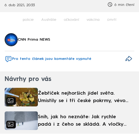
6 min čtení
6. dub 2021, 20:33
policie
Austrálie
očkování
vakcína
úmrtí
CNN Prima NEWS
Pro tento článek jsou komentáře vypnuté
Návrhy pro vás
Žebříček nejhorších jídel světa.
Umístily se i tři české pokrmy, vévodí
skandinávská kuchyně
Sníh, jak ho neznáte: Jak rychle
padá i z čeho se skládá. A vločky
nejsou bílé