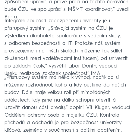
způsobem upravit, a právě práci na těchto úpravách
bude ČZU ve spolupráci s MŠMT koordinovat,“ uvedl
Bárta.
Integrální součástí zabezpečení univerzity je i
přístupový systém. „Stávající systém na ČZU je
výsledkem dlouholeté spolupráce s vedením školy,
s odborem bezpečnosti a IT. Protože náš systém
provozujeme i na jiných školách, můžeme tak sdílet
zkušenosti mezi vzdělávacími institucemi, od univerzit
po základní školy,“ vysvětlil Libor Donth, vedoucí
úseku realizace zakázek společnosti IMA.
„Přístupový systém má několik výhod, například si
můžeme rozhodnout, koho a kdy pustíme do našich
budov. Dále hraje velkou roli při mimořádných
událostech, kdy jsme na dálku schopni otevřít či
uzavřít danou část areálu,“ doplnil Vít Kluger, vedoucí
Oddělení ochrany osob a majetku ČZU. Kontrola
příchodů a odchodů je pro bezpečnost univerzity
klíčová, zejména v součinnosti s dalšími opatřeními,