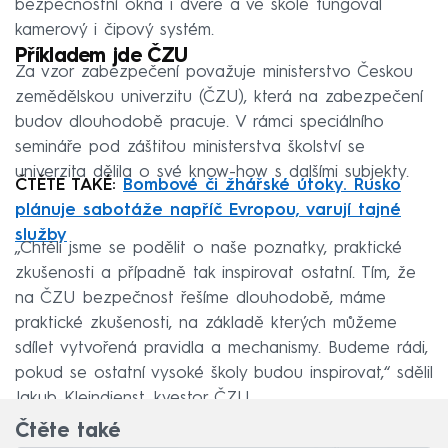
bezpečnostní okna i dveře a ve škole fungoval
kamerový i čipový systém.
Příkladem jde ČZU
Za vzor zabezpečení považuje ministerstvo Českou
zemědělskou univerzitu (ČZU), která na zabezpečení
budov dlouhodobě pracuje. V rámci speciálního
semináře pod záštitou ministerstva školství se
univerzita dělila o své know-how s dalšími subjekty.
ČTĚTE TAKÉ:
Bombové či žhářské útoky. Rusko
plánuje sabotáže napříč Evropou, varují tajné
služby
„Chtěli jsme se podělit o naše poznatky, praktické
zkušenosti a případně tak inspirovat ostatní. Tím, že
na ČZU bezpečnost řešíme dlouhodobě, máme
praktické zkušenosti, na základě kterých můžeme
sdílet vytvořená pravidla a mechanismy. Budeme rádi,
pokud se ostatní vysoké školy budou inspirovat,“ sdělil
Jakub Kleindienst, kvestor ČZU.
Čtěte také