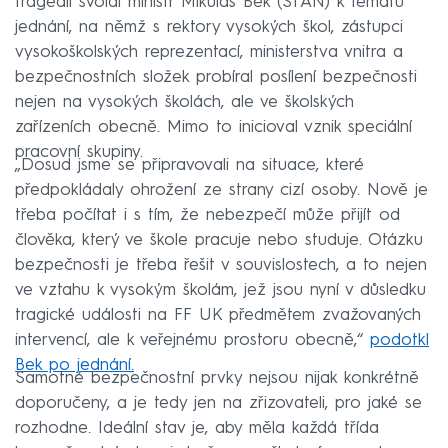
tragédii svolal ministr Mikuláš Bek (STAN) k tématu
jednání, na němž s rektory vysokých škol, zástupci
vysokoškolských reprezentací, ministerstva vnitra a
bezpečnostních složek probíral posílení bezpečnosti
nejen na vysokých školách, ale ve školských
zařízeních obecně. Mimo to inicioval vznik speciální
pracovní skupiny.
„Dosud jsme se připravovali na situace, které
předpokládaly ohrožení ze strany cizí osoby. Nově je
třeba počítat i s tím, že nebezpečí může přijít od
člověka, který ve škole pracuje nebo studuje. Otázku
bezpečnosti je třeba řešit v souvislostech, a to nejen
ve vztahu k vysokým školám, jež jsou nyní v důsledku
tragické události na FF UK předmětem zvažovaných
intervencí, ale k veřejnému prostoru obecně,“
podotkl
Bek po jednání.
Samotné bezpečnostní prvky nejsou nijak konkrétně
doporučeny, a je tedy jen na zřizovateli, pro jaké se
rozhodne. Ideální stav je, aby měla každá třída