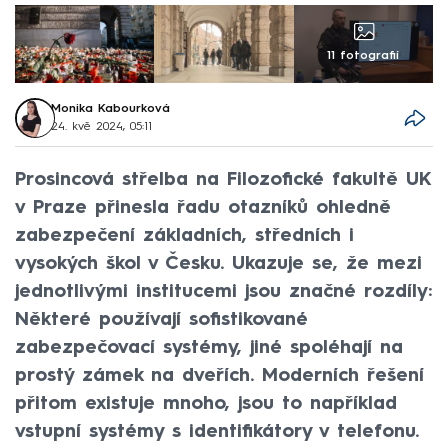
11 fotografií
Monika Kabourková
24. kvě 2024, 05:11
Prosincová střelba na Filozofické fakultě UK
v Praze přinesla řadu otazníků ohledně
zabezpečení základních, středních i
vysokých škol v Česku. Ukazuje se, že mezi
jednotlivými institucemi jsou značné rozdíly:
Některé používají sofistikované
zabezpečovací systémy, jiné spoléhají na
prostý zámek na dveřích. Moderních řešení
přitom existuje mnoho, jsou to například
vstupní systémy s identifikátory v telefonu.