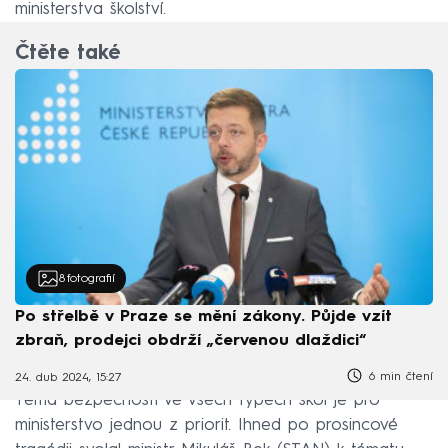
ministerstva školství.
Čtěte také
8
fotografií
Po střelbě v Praze se mění zákony. Půjde vzít
zbraň, prodejci obdrží „červenou dlaždici“
6 min čtení
24. dub 2024, 15:27
Téma bezpečnosti ve všech typech škol je pro
ministerstvo jednou z priorit. Ihned po prosincové