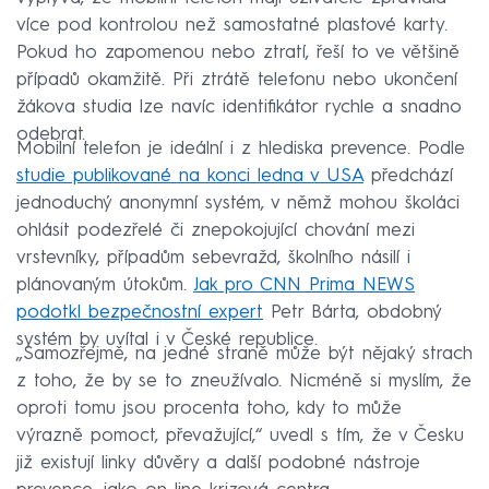
více pod kontrolou než samostatné plastové karty.
Pokud ho zapomenou nebo ztratí, řeší to ve většině
případů okamžitě. Při ztrátě telefonu nebo ukončení
žákova studia lze navíc identifikátor rychle a snadno
odebrat.
Mobilní telefon je ideální i z hlediska prevence. Podle
studie publikované na konci ledna v USA
předchází
jednoduchý anonymní systém, v němž mohou školáci
ohlásit podezřelé či znepokojující chování mezi
vrstevníky, případům sebevražd, školního násilí i
plánovaným útokům.
Jak pro CNN Prima NEWS
podotkl bezpečnostní expert
Petr Bárta, obdobný
systém by uvítal i v České republice.
„Samozřejmě, na jedné straně může být nějaký strach
z toho, že by se to zneužívalo. Nicméně si myslím, že
oproti tomu jsou procenta toho, kdy to může
výrazně pomoct, převažující,“ uvedl s tím, že v Česku
již existují linky důvěry a další podobné nástroje