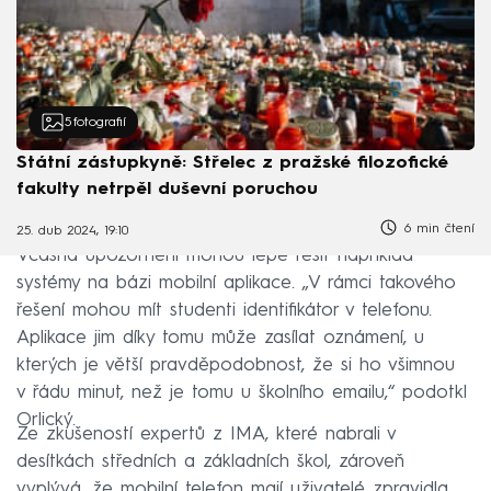
5
fotografií
Státní zástupkyně: Střelec z pražské filozofické
fakulty netrpěl duševní poruchou
6 min čtení
25. dub 2024, 19:10
Včasná upozornění mohou lépe řešit například
systémy na bázi mobilní aplikace. „V rámci takového
řešení mohou mít studenti identifikátor v telefonu.
Aplikace jim díky tomu může zasílat oznámení, u
kterých je větší pravděpodobnost, že si ho všimnou
v řádu minut, než je tomu u školního emailu,“ podotkl
Orlický.
Ze zkušeností expertů z IMA, které nabrali v
desítkách středních a základních škol, zároveň
vyplývá, že mobilní telefon mají uživatelé zpravidla