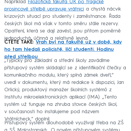
Například
Filozofická fakulta UK po tragické
prosincové střelbě upravuje vrátnici
a chystá nácvik
krizových situací pro studenty i zaměstnance. Řada
českých škol má však v tomto směru stále rezervy.
Opatření, která se dají zavést, jsou přitom poměrně
jednoduchá, účinná a relativně levná.
ČTĚTE TAKÉ:
Vrah byl na fakultě už v době, kdy
ho tam hledali policisté, líčí studenti. Hodinu
před střelbou
„Typicky pro základní a střední školy zavádíme
přístupový systém skládající se z identifikační čtečky a
komunikačního modulu, který spíná zámek dveří,“
uvedl v dokumentu, který má redakce k dispozici, Jan
Orlický, produktový manažer školních systémů z
Institutu mikroelektronických aplikací (IMA). „Tento
systém už funguje na zhruba stovce českých škol,
v současnosti ho instalujeme pod názvem
Vrátnícheck,“ doplnil.
Přístupový systém dlouhodobě využívají třeba na ZŠ
a SŠ Malostranská: „O novém přístupovém systému