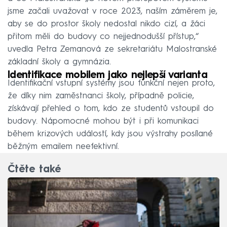
jsme začali uvažovat v roce 2023, naším záměrem je,
aby se do prostor školy nedostal nikdo cizí, a žáci
přitom měli do budovy co nejjednodušší přístup,“
uvedla Petra Zemanová ze sekretariátu Malostranské
základní školy a gymnázia.
Identifikace mobilem jako nejlepší varianta
Identifikační vstupní systémy jsou funkční nejen proto,
že díky nim zaměstnanci školy, případně policie,
získávají přehled o tom, kdo ze studentů vstoupil do
budovy. Nápomocné mohou být i při komunikaci
během krizových událostí, kdy jsou výstrahy posílané
běžným emailem neefektivní.
Čtěte také