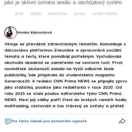
jako je aktivní ostraha areálu a obchůzkový systém.
škola
střelba
bezpečnost
pomoc
mobilní telefon
Monika Kabourková
Věnuje se převážně zdravotnickým tématům. Komunikuje s
dárcovskou platformou Znesnáze a zpracovává sociální
témata a texty, které pomáhají potřebným. Vystudovala
obchodní akademii se zaměřením na cestovní ruch. První
novinářské zkušenosti získala na Vyšší odborné škole
publicistiky, kde přispívala do studentského magazínu
Generace20. K redakci CNN Prima NEWS se připojila zprvu
jako stážistka, posléze jako redaktorka v roce 2020. Od
roku 2025 se stala posilou editorského týmu CNN Prima
NEWS. Mezi její záliby patří čtení do brzkých ranních hodin,
multitasking, cestování a čas trávený se zvířaty a přáteli.
Pro tento článek jsou komentáře vypnuté