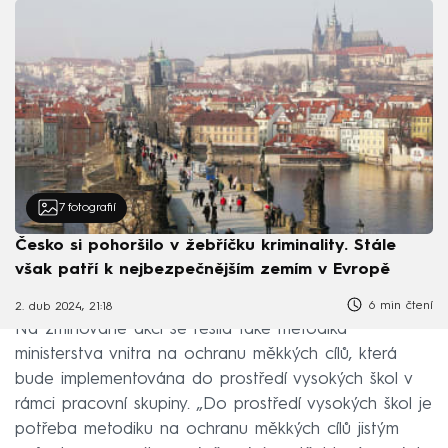
7
fotografií
Česko si pohoršilo v žebříčku kriminality. Stále
však patří k nejbezpečnějším zemím v Evropě
6 min čtení
2. dub 2024, 21:18
Na zmiňované akci se řešila také metodika
ministerstva vnitra na ochranu měkkých cílů, která
bude implementována do prostředí vysokých škol v
rámci pracovní skupiny. „Do prostředí vysokých škol je
potřeba metodiku na ochranu měkkých cílů jistým