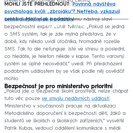
prevence, jako on-line krizová centra.
MOHLI JSTE PŘEHLÉDNOUT:
Povinná návštěva
psychologa kvůli „zbrojáku“? Netřeba, vzkazují
praktici. Mají však podmínky
Lehce skepticky se k podobnému nástroji staví
Failed to fetch
bezpečnostní expert Lumír Němec. „Pokud se jedná
o SMS systém, tak je zde mylná představa, že v
době, kdy někdo uvidí útočníka, hromadně rozešle
SMS. Tak to ale nefunguje. Jste ve stresu a poslední,
co hledáte, je telefon někde v kapse. Tento varovný
systém se úplně neosvědčil,“ uvedl. Při předcházení
podobným událostem by se však podle něj osvědčit
mohlo.
Bezpečnost je pro ministerstvo prioritní
„Pokud jde o bezpečné školní prostředí, nelze chápat
tuto věc pouze
ve smyslu nedávných událostí
.
Ministerstvo v současnosti pracuje na aktualizaci
Metodického doporučení k bezpečnosti dětí, žáků a
studentů ve školách a školských zařízeních,“ vysvětlil
Patrik Kubas, vedoucí oddělení komunikace s médii