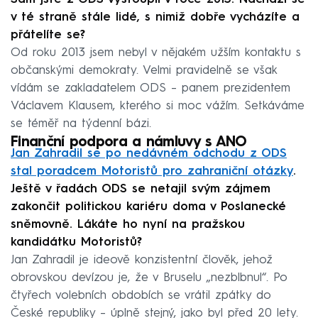
v té straně stále lidé, s nimiž dobře vycházíte a
přátelíte se?
Od roku 2013 jsem nebyl v nějakém užším kontaktu s
občanskými demokraty. Velmi pravidelně se však
vídám se zakladatelem ODS – panem prezidentem
Václavem Klausem, kterého si moc vážím. Setkáváme
se téměř na týdenní bázi.
Finanční podpora a námluvy s ANO
Jan Zahradil se po nedávném odchodu z ODS
stal poradcem Motoristů pro zahraniční otázky
.
Ještě v řadách ODS se netajil svým zájmem
zakončit politickou kariéru doma v Poslanecké
sněmovně. Lákáte ho nyní na pražskou
kandidátku Motoristů?
Jan Zahradil je ideově konzistentní člověk, jehož
obrovskou devízou je, že v Bruselu „nezblbnul“. Po
čtyřech volebních obdobích se vrátil zpátky do
České republiky – úplně stejný, jako byl před 20 lety.