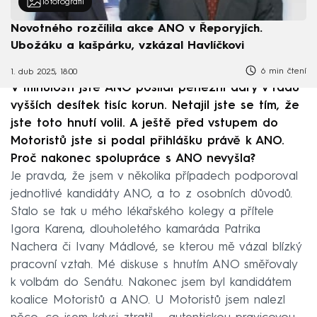
16
fotografií
Novotného rozčílila akce ANO v Řeporyjích.
Ubožáku a kašpárku, vzkázal Havlíčkovi
6 min čtení
1. dub 2025, 18:00
V minulosti jste ANO posílal peněžní dary v řádu
vyšších desítek tisíc korun. Netajil jste se tím, že
jste toto hnutí volil. A ještě před vstupem do
Motoristů jste si podal přihlášku právě k ANO.
Proč nakonec spolupráce s ANO nevyšla?
Je pravda, že jsem v několika případech podporoval
jednotlivé kandidáty ANO, a to z osobních důvodů.
Stalo se tak u mého lékařského kolegy a přítele
Igora Karena, dlouholetého kamaráda Patrika
Nachera či Ivany Mádlové, se kterou mě vázal blízký
pracovní vztah. Mé diskuse s hnutím ANO směřovaly
k volbám do Senátu. Nakonec jsem byl kandidátem
koalice Motoristů a ANO. U Motoristů jsem nalezl