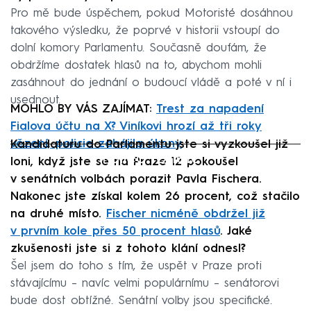
Pro mě bude úspěchem, pokud Motoristé dosáhnou
takového výsledku, že poprvé v historii vstoupí do
dolní komory Parlamentu. Současně doufám, že
obdržíme dostatek hlasů na to, abychom mohli
zasáhnout do jednání o budoucí vládě a poté v ní i
usednout.
MOHLO BY VÁS ZAJÍMAT:
Trest za napadení
Fialova účtu na X? Viníkovi hrozí až tři roky
vězení, policie zahájila úkony
Kandidaturu do Parlamentu jste si vyzkoušel již
Failed to fetch
loni, když jste se na Praze 12 pokoušel
v senátních volbách porazit Pavla Fischera.
Nakonec jste získal kolem 26 procent, což stačilo
na druhé místo.
Fischer nicméně obdržel již
v prvním kole přes 50 procent hlasů
. Jaké
zkušenosti jste si z tohoto klání odnesl?
Šel jsem do toho s tím, že uspět v Praze proti
stávajícímu – navíc velmi populárnímu – senátorovi
bude dost obtížné. Senátní volby jsou specifické.