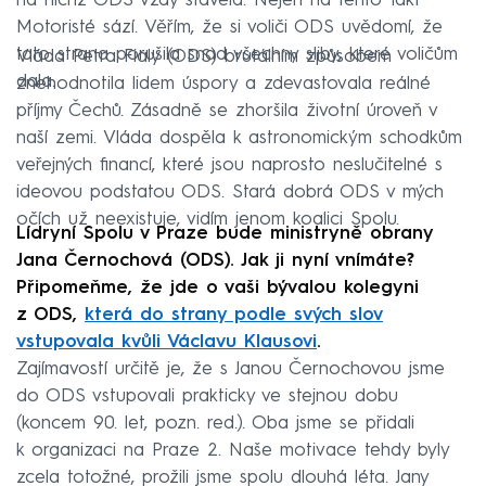
na nichž ODS vždy stavěla. Nejen na tento fakt
Motoristé sází. Věřím, že si voliči ODS uvědomí, že
tato strana porušila snad všechny sliby, které voličům
Vláda Petra Fialy (ODS) brutálním způsobem
dala.
znehodnotila lidem úspory a zdevastovala reálné
příjmy Čechů. Zásadně se zhoršila životní úroveň v
naší zemi. Vláda dospěla k astronomickým schodkům
veřejných financí, které jsou naprosto neslučitelné s
ideovou podstatou ODS. Stará dobrá ODS v mých
očích už neexistuje, vidím jenom koalici Spolu.
Lídryní Spolu v Praze bude ministryně obrany
Jana Černochová (ODS). Jak ji nyní vnímáte?
Připomeňme, že jde o vaši bývalou kolegyni
z ODS,
která do strany podle svých slov
vstupovala kvůli Václavu Klausovi
.
Zajímavostí určitě je, že s Janou Černochovou jsme
do ODS vstupovali prakticky ve stejnou dobu
(koncem 90. let, pozn. red.). Oba jsme se přidali
k organizaci na Praze 2. Naše motivace tehdy byly
zcela totožné, prožili jsme spolu dlouhá léta. Jany