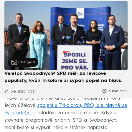
10
fotografií
Veletoč Svobodných? SPD měli za levicové
populisty, kvůli Trikoloře si sypali popel na hlavu
6 min čtení
24. bře 2025, 15:26
Právě SPD je pro mě dnes zcela nečitelným hnutím.
Jejich účelové
spojení s Trikolorou, PRO, ale hlavně se
Svobodnými
pokládám za nesrozumitelné. Když si
srovnáte programové priority SPD a Svobodných,
mohl byste si vypsat několik stránek naprosto