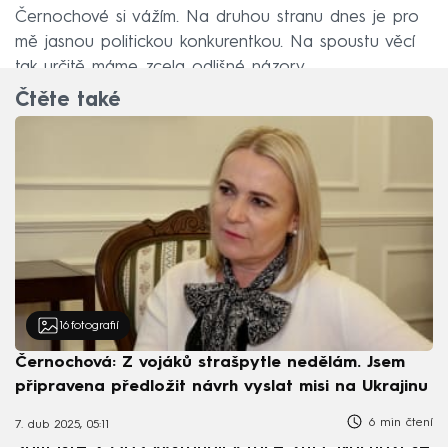
Černochové si vážím. Na druhou stranu dnes je pro
mě jasnou politickou konkurentkou. Na spoustu věcí
tak určitě máme zcela odlišné názory.
Čtěte také
16
fotografií
Černochová: Z vojáků strašpytle nedělám. Jsem
připravena předložit návrh vyslat misi na Ukrajinu
6 min čtení
7. dub 2025, 05:11
Sám jste z ODS vystoupil v roce 2013. Nachází se