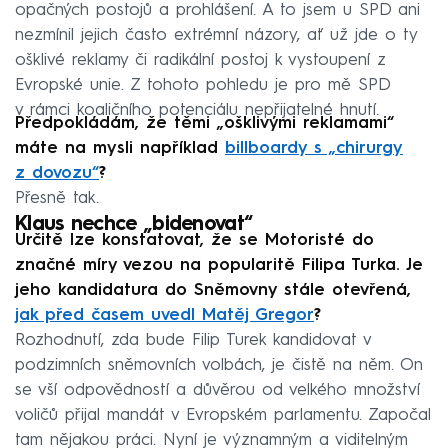
opačných postojů a prohlášení. A to jsem u SPD ani
nezmínil jejich často extrémní názory, ať už jde o ty
ošklivé reklamy či radikální postoj k vystoupení z
Evropské unie. Z tohoto pohledu je pro mě SPD
v rámci koaličního potenciálu nepřijatelné hnutí.
Předpokládám, že těmi „ošklivými reklamami“
máte na mysli například
billboardy s „chirurgy
z dovozu“
?
Přesně tak.
Klaus nechce „bidenovat“
Určitě lze konstatovat, že se Motoristé do
značné míry vezou na popularitě Filipa Turka. Je
jeho kandidatura do Sněmovny stále otevřená,
jak před časem uvedl Matěj Gregor
?
Rozhodnutí, zda bude Filip Turek kandidovat v
podzimních sněmovních volbách, je čistě na něm. On
se vší odpovědností a důvěrou od velkého množství
voličů přijal mandát v Evropském parlamentu. Započal
tam nějakou práci. Nyní je významným a viditelným