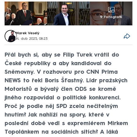
9 fotografií
Marek Veselý
14. dub 2025, 08:23
Přál bych si, aby se Filip Turek vrátil do
České republiky a aby kandidoval do
Sněmovny. V rozhovoru pro CNN Prima
NEWS to řekl Boris Šťastný. Lídr pražských
Motoristů a bývalý člen ODS se kromě
jiného rozpovídal o politické konkurenci.
Proč je podle něj SPD zcela nečitelným
hnutím? Jak nahlíží na spory, které v
poslední době vedl s expremiérem Mirkem
Topolánkem na sociálních sítích? A láká