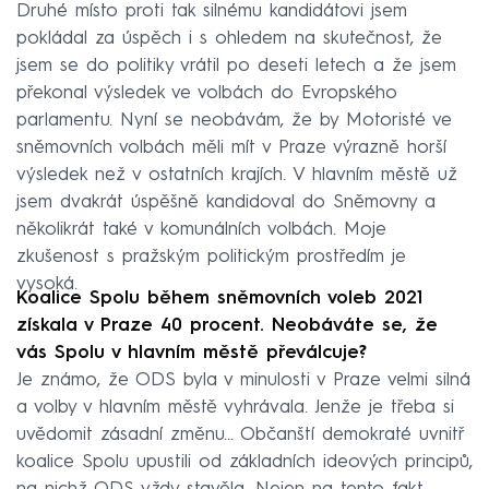
Druhé místo proti tak silnému kandidátovi jsem
pokládal za úspěch i s ohledem na skutečnost, že
jsem se do politiky vrátil po deseti letech a že jsem
překonal výsledek ve volbách do Evropského
parlamentu. Nyní se neobávám, že by Motoristé ve
sněmovních volbách měli mít v Praze výrazně horší
výsledek než v ostatních krajích. V hlavním městě už
jsem dvakrát úspěšně kandidoval do Sněmovny a
několikrát také v komunálních volbách. Moje
zkušenost s pražským politickým prostředím je
vysoká.
Koalice Spolu během sněmovních voleb 2021
získala v Praze 40 procent. Neobáváte se, že
vás Spolu v hlavním městě převálcuje?
Je známo, že ODS byla v minulosti v Praze velmi silná
a volby v hlavním městě vyhrávala. Jenže je třeba si
uvědomit zásadní změnu… Občanští demokraté uvnitř
koalice Spolu upustili od základních ideových principů,