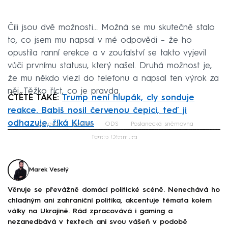
Čili jsou dvě možnosti... Možná se mu skutečně stalo
to, co jsem mu napsal v mé odpovědi – že ho
opustila ranní erekce a v zoufalství se takto vyjevil
vůči prvnímu statusu, který našel. Druhá možnost je,
že mu někdo vlezl do telefonu a napsal ten výrok za
něj. Těžko říct, co je pravda.
ČTĚTE TAKÉ:
Trump není hlupák, cly sonduje
reakce. Babiš nosil červenou čepici, teď ji
odhazuje, říká Klaus
rozhovor
politika
ODS
Poslanecká sněmovna
Failed to fetch
Tomio Okamura
Marek Veselý
Věnuje se převážně domácí politické scéně. Nenechává ho
chladným ani zahraniční politika, akcentuje témata kolem
války na Ukrajině. Rád zpracovává i gaming a
nezanedbává v textech ani svou vášeň v podobě