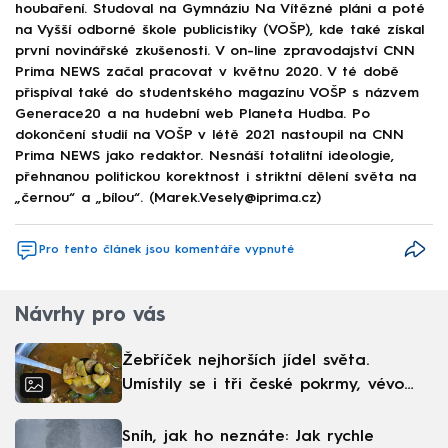
houbaření. Studoval na Gymnáziu Na Vítězné pláni a poté
na Vyšší odborné škole publicistiky (VOŠP), kde také získal
první novinářské zkušenosti. V on-line zpravodajství CNN
Prima NEWS začal pracovat v květnu 2020. V té době
přispíval také do studentského magazínu VOŠP s názvem
Generace20 a na hudební web Planeta Hudba. Po
dokončení studií na VOŠP v létě 2021 nastoupil na CNN
Prima NEWS jako redaktor. Nesnáší totalitní ideologie,
přehnanou politickou korektnost i striktní dělení světa na
„černou“ a „bílou“. (Marek.Vesely@iprima.cz)
Pro tento článek jsou komentáře vypnuté
Návrhy pro vás
Žebříček nejhorších jídel světa.
Umístily se i tři české pokrmy, vévodí
skandinávská kuchyně
Sníh, jak ho neznáte: Jak rychle