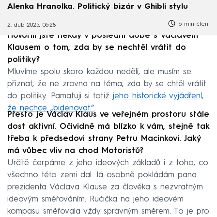
Alenka Hranolka. Politický bizár v Ghibli stylu
6 min čtení
2. dub 2025, 06:28
Hovořili jste někdy v poslední době s Václavem
Klausem o tom, zda by se nechtěl vrátit do
politiky?
Mluvíme spolu skoro každou neděli, ale musím se
přiznat, že ne zrovna na téma, zda by se chtěl vrátit
do politiky. Pamatuji si totiž
jeho historické vyjádření,
že nechce „bidenovat“
.
Přesto je Václav Klaus ve veřejném prostoru stále
dost aktivní. Očividně má blízko k vám, stejně tak
třeba k předsedovi strany Petru Macinkovi. Jaký
má vůbec vliv na chod Motoristů?
Určitě čerpáme z jeho ideových základů i z toho, co
všechno této zemi dal. Já osobně pokládám pana
prezidenta Václava Klause za člověka s nezvratným
ideovým směřováním. Ručička na jeho ideovém
kompasu směřovala vždy správným směrem. To je pro