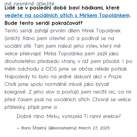
mě nesmírně důležité.
Lidé se v poslední době baví hádkami, které
vedete na sociálních sítích s Mirkem Topolánkem
.
Bude tento seriál pokračovat?
Tento seriál zahájil prvním dílem Mirek Topolánek
(smích). Ráno jsem otevřel oči a podíval se na
sociální sítě. Tam jsem nalezl jeho výlev, který mě
velice překvapil. Mirka Topolánka jsem zažil jako
dlouholetého předsedu strany, v níž jsem působil. I po
mém odchodu z ODS jsme se občas někde potkali.
Naposledy to bylo na jedné diskusní akci v Praze.
Chvíli jsme spolu normálně mluvili jako bývalí
kolegové. Z jeho slov a postojů jsem necítil nic, co mi
před časem psal na sociálních sítích. Choval se velice
přátelsky, připili jsme si.
Dobré ráno Mirku, vymizela Ti ranní erekce?
— Boris Šťastný (@borisstastny)
March 27, 2025