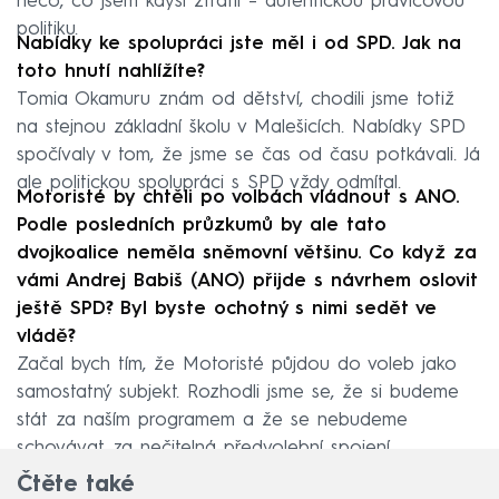
něco, co jsem kdysi ztratil – autentickou pravicovou
politiku.
Nabídky ke spolupráci jste měl i od SPD. Jak na
toto hnutí nahlížíte?
Tomia Okamuru znám od dětství, chodili jsme totiž
na stejnou základní školu v Malešicích. Nabídky SPD
spočívaly v tom, že jsme se čas od času potkávali. Já
ale politickou spolupráci s SPD vždy odmítal.
Motoristé by chtěli po volbách vládnout s ANO.
Podle posledních průzkumů by ale tato
dvojkoalice neměla sněmovní většinu. Co když za
vámi Andrej Babiš (ANO) přijde s návrhem oslovit
ještě SPD? Byl byste ochotný s nimi sedět ve
vládě?
Začal bych tím, že Motoristé půjdou do voleb jako
samostatný subjekt. Rozhodli jsme se, že si budeme
stát za naším programem a že se nebudeme
schovávat za nečitelná předvolební spojení.
Čtěte také