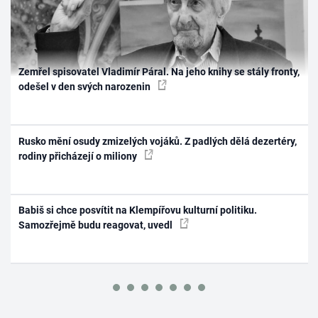
Zemřel spisovatel Vladimír Páral. Na jeho knihy se stály fronty,
odešel v den svých narozenin
Rusko mění osudy zmizelých vojáků. Z padlých dělá dezertéry,
rodiny přicházejí o miliony
Babiš si chce posvítit na Klempířovu kulturní politiku.
Samozřejmě budu reagovat, uvedl