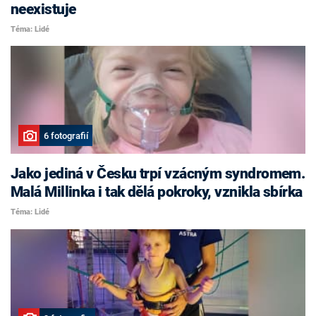
neexistuje
Téma: Lidé
6 fotografií
Jako jediná v Česku trpí vzácným syndromem.
Malá Millinka i tak dělá pokroky, vznikla sbírka
Téma: Lidé