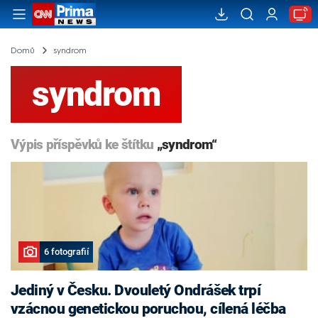
Domů
syndrom
syndrom
Výpis příspěvků ke štítku
„syndrom“
6 fotografií
Jediný v Česku. Dvouletý Ondrášek trpí
vzácnou genetickou poruchou, cílená léčba