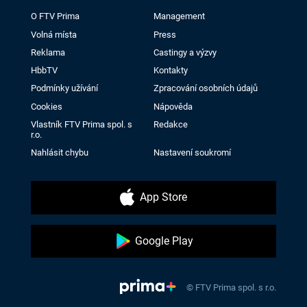
O FTV Prima
Management
Volná místa
Press
Reklama
Castingy a výzvy
HbbTV
Kontakty
Podmínky užívání
Zpracování osobních údajů
Cookies
Nápověda
Vlastník FTV Prima spol. s
Redakce
r.o.
Nahlásit chybu
Nastavení soukromí
App Store
Google Play
© FTV Prima spol. s r.o.