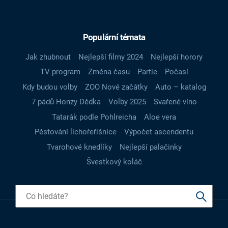
Populární témata
Jak zhubnout
Nejlepší filmy 2024
Nejlepší horory
TV program
Změna času
Partie
Počasí
Kdy budou volby
ZOO Nové začátky
Auto – katalog
7 pádů Honzy Dědka
Volby 2025
Svařené víno
Tatarák podle Pohlreicha
Aloe vera
Pěstování lichořeřišnice
Výpočet ascendentu
Tvarohové knedlíky
Nejlepší palačinky
Švestkový koláč