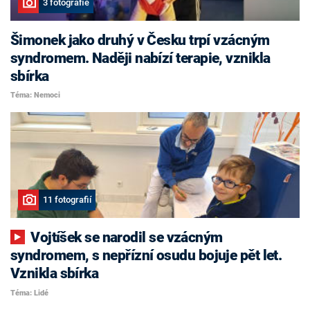
3 fotografie
Šimonek jako druhý v Česku trpí vzácným
syndromem. Naději nabízí terapie, vznikla
sbírka
Téma: Nemoci
11 fotografií
Vojtíšek se narodil se vzácným
syndromem, s nepřízní osudu bojuje pět let.
Vznikla sbírka
Téma: Lidé