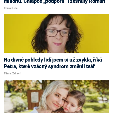
milionů. Chlapce „podpořil“ i zesnulý Roman
Téma: Lidé
Na divné pohledy lidí jsem si už zvykla, říká
Petra, které vzácný syndrom změnil tvář
Téma: Zdraví