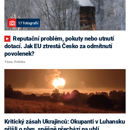
17 fotografií
Reputační problém, pokuty nebo utnutí
dotací. Jak EU ztrestá Česko za odmítnutí
povolenek?
Téma: Politika
Kritický zásah Ukrajinců: Okupanti v Luhansku
přišli o plyn, spěšně přechází na uhlí