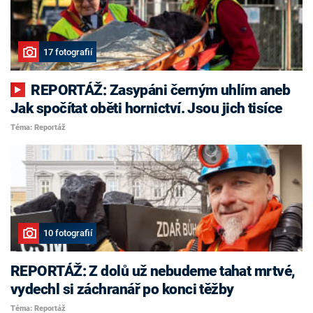
17 fotografií
REPORTÁŽ: Zasypáni černým uhlím aneb
Jak spočítat oběti hornictví. Jsou jich tisíce
Téma: Reportáž
10 fotografií
REPORTÁŽ: Z dolů už nebudeme tahat mrtvé,
vydechl si záchranář po konci těžby
Téma: Reportáž