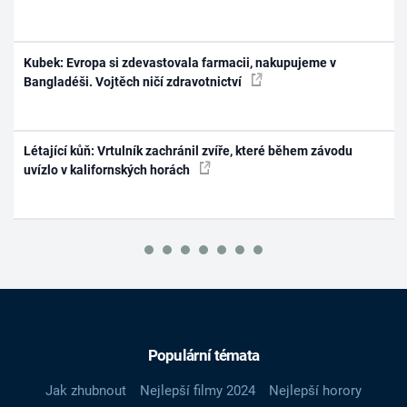
Kubek: Evropa si zdevastovala farmacii, nakupujeme v
Bangladéši. Vojtěch ničí zdravotnictví
Létající kůň: Vrtulník zachránil zvíře, které během závodu
uvízlo v kalifornských horách
Populární témata
Jak zhubnout
Nejlepší filmy 2024
Nejlepší horory