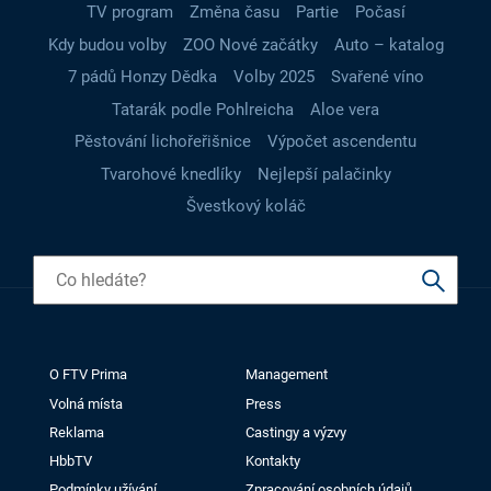
TV program
Změna času
Partie
Počasí
Kdy budou volby
ZOO Nové začátky
Auto – katalog
7 pádů Honzy Dědka
Volby 2025
Svařené víno
Tatarák podle Pohlreicha
Aloe vera
Pěstování lichořeřišnice
Výpočet ascendentu
Tvarohové knedlíky
Nejlepší palačinky
Švestkový koláč
O FTV Prima
Management
Volná místa
Press
Reklama
Castingy a výzvy
HbbTV
Kontakty
Podmínky užívání
Zpracování osobních údajů