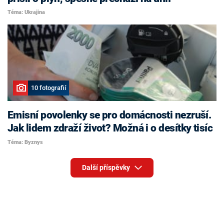
Téma: Ukrajina
10 fotografií
Emisní povolenky se pro domácnosti nezruší.
Jak lidem zdraží život? Možná i o desítky tisíc
Téma: Byznys
Další příspěvky