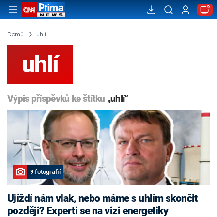
Domů
uhlí
uhlí
Výpis příspěvků ke štítku
„uhlí“
9 fotografií
Ujíždí nám vlak, nebo máme s uhlím skončit
později? Experti se na vizi energetiky