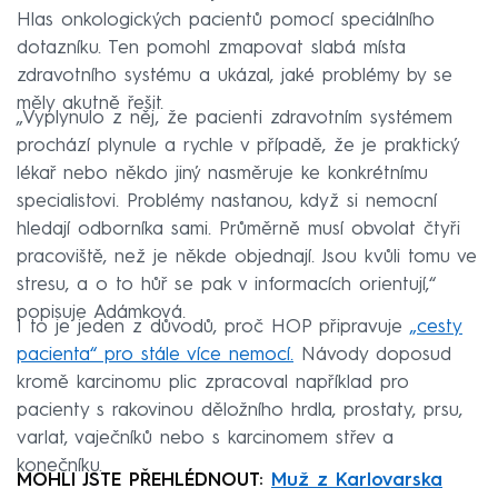
Hlas onkologických pacientů pomocí speciálního
dotazníku. Ten pomohl zmapovat slabá místa
zdravotního systému a ukázal, jaké problémy by se
měly akutně řešit.
„Vyplynulo z něj, že pacienti zdravotním systémem
prochází plynule a rychle v případě, že je praktický
lékař nebo někdo jiný nasměruje ke konkrétnímu
specialistovi. Problémy nastanou, když si nemocní
hledají odborníka sami. Průměrně musí obvolat čtyři
pracoviště, než je někde objednají. Jsou kvůli tomu ve
stresu, a o to hůř se pak v informacích orientují,“
popisuje Adámková.
I to je jeden z důvodů, proč HOP připravuje
„cesty
pacienta“ pro stále více nemocí.
Návody doposud
kromě karcinomu plic zpracoval například pro
pacienty s rakovinou děložního hrdla, prostaty, prsu,
varlat, vaječníků nebo s karcinomem střev a
konečníku.
MOHLI JSTE PŘEHLÉDNOUT:
Muž z Karlovarska