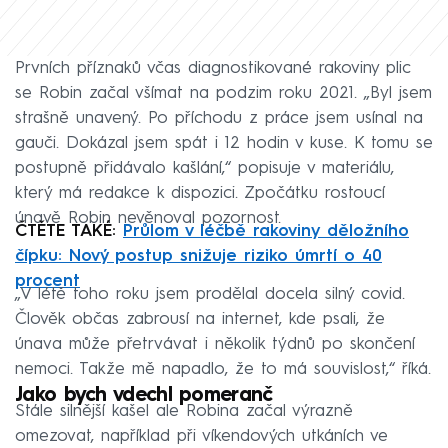
Prvních příznaků včas diagnostikované rakoviny plic
se Robin začal všímat na podzim roku 2021. „Byl jsem
strašně unavený. Po příchodu z práce jsem usínal na
gauči. Dokázal jsem spát i 12 hodin v kuse. K tomu se
postupně přidávalo kašlání,“ popisuje v materiálu,
který má redakce k dispozici. Zpočátku rostoucí
únavě Robin nevěnoval pozornost.
ČTĚTE TAKÉ:
Průlom v léčbě rakoviny děložního
čípku: Nový postup snižuje riziko úmrtí o 40
procent
„V létě toho roku jsem prodělal docela silný covid.
Člověk občas zabrousí na internet, kde psali, že
únava může přetrvávat i několik týdnů po skončení
nemoci. Takže mě napadlo, že to má souvislost,“ říká.
Jako bych vdechl pomeranč
Stále silnější kašel ale Robina začal výrazně
omezovat, například při víkendových utkáních ve