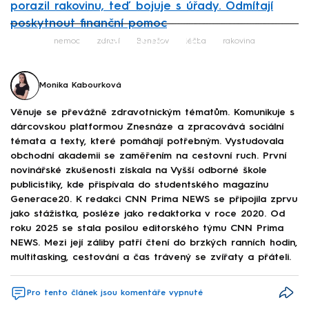
porazil rakovinu, teď bojuje s úřady. Odmítají
poskytnout finanční pomoc
Failed to fetch
nemoc
zdraví
Benešov
léčba
rakovina
Monika Kabourková
Věnuje se převážně zdravotnickým tématům. Komunikuje s
dárcovskou platformou Znesnáze a zpracovává sociální
témata a texty, které pomáhají potřebným. Vystudovala
obchodní akademii se zaměřením na cestovní ruch. První
novinářské zkušenosti získala na Vyšší odborné škole
publicistiky, kde přispívala do studentského magazínu
Generace20. K redakci CNN Prima NEWS se připojila zprvu
jako stážistka, posléze jako redaktorka v roce 2020. Od
roku 2025 se stala posilou editorského týmu CNN Prima
NEWS. Mezi její záliby patří čtení do brzkých ranních hodin,
multitasking, cestování a čas trávený se zvířaty a přáteli.
Pro tento článek jsou komentáře vypnuté