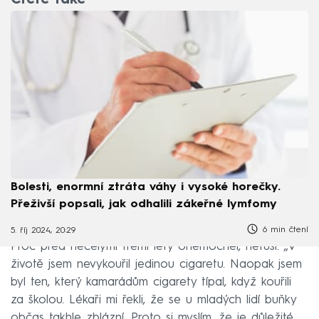
Čtěte také
Bolesti, enormní ztráta váhy i vysoké horečky.
Přeživší popsali, jak odhalili zákeřné lymfomy
6 min čtení
5. říj 2024, 20:29
Proč před necelými třemi lety onemocněl, netuší. „V
životě jsem nevykouřil jedinou cigaretu. Naopak jsem
byl ten, který kamarádům cigarety típal, když kouřili
za školou. Lékaři mi řekli, že se u mladých lidí buňky
občas takhle zblázní. Proto si myslím, že je důležité