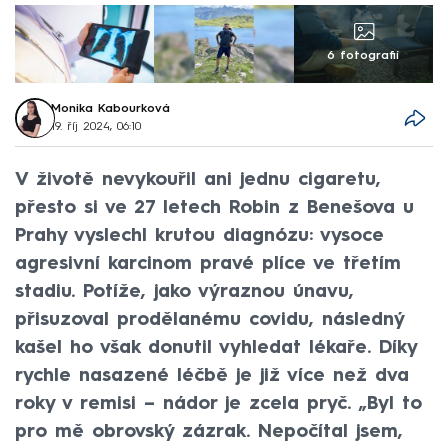
6 fotografií
Monika Kabourková
19. říj 2024, 06:10
V životě nevykouřil ani jednu cigaretu,
přesto si ve 27 letech Robin z Benešova u
Prahy vyslechl krutou diagnózu: vysoce
agresivní karcinom pravé plíce ve třetím
stadiu. Potíže, jako výraznou únavu,
přisuzoval prodělanému covidu, následný
kašel ho však donutil vyhledat lékaře. Díky
rychle nasazené léčbě je již více než dva
roky v remisi – nádor je zcela pryč. „Byl to
pro mě obrovský zázrak. Nepočítal jsem,