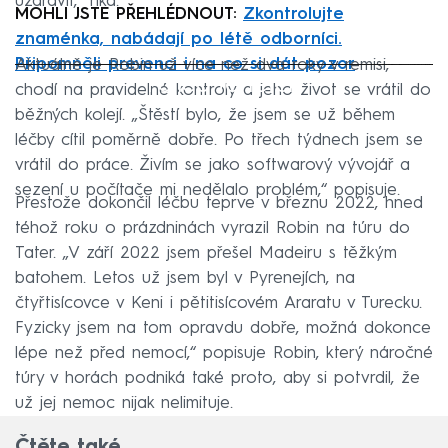
uzdravit,“ říká.
MOHLI JSTE PŘEHLÉDNOUT:
Zkontrolujte
znaménka, nabádají po létě odborníci.
Připomněli prevenci i na co si dát pozor
Aktuálně je Robin už více než dva roky v remisi,
Failed to fetch
chodí na pravidelné kontroly a jeho život se vrátil do
běžných kolejí. „Štěstí bylo, že jsem se už během
léčby cítil poměrně dobře. Po třech týdnech jsem se
vrátil do práce. Živím se jako softwarový vývojář a
sezení u počítače mi nedělalo problém,“ popisuje.
Přestože dokončil léčbu teprve v březnu 2022, hned
téhož roku o prázdninách vyrazil Robin na túru do
Tater. „V září 2022 jsem přešel Madeiru s těžkým
batohem. Letos už jsem byl v Pyrenejích, na
čtyřtisícovce v Keni i pětitisícovém Araratu v Turecku.
Fyzicky jsem na tom opravdu dobře, možná dokonce
lépe než před nemocí,“ popisuje Robin, který náročné
túry v horách podniká také proto, aby si potvrdil, že
už jej nemoc nijak nelimituje.