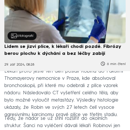
6
fotografií
Lidem se jizví plíce, k lékaři chodí pozdě. Fibrózy
berou plochu k dýchání a bez léčby zabíjí
6 min čtení
29. zář 2024, 08:28
Lékaři proto ještě ten den poslali Robina do Fakultní
Thomayerovy nemocnice v Praze, kde absolvoval
bronchoskopii, při které mu odebrali z plíce vzorek
nádoru. Následovalo CT vyšetření celého těla, aby
bylo možné vyloučit metastázy. Výsledky histologie
ukázaly, že Robin ve svých 27 letech čelí vysoce
agresivnímu karcinomu pravé plíce ve třetím stadiu.
Tedy, že nádor se už stihl rozšířit do okolních
struktur. Šanci na vyléčení dávali lékaři Robinovi jen