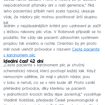
nepodceňovat příznaky ani u naší generace,“ říká.
Jeho pacientský příběh není zcela typický, ukazuje
však, že nádory plic mohou postihovat širší skupinu
lidí.
Jedním z nejzásadnějších kritérií pro uzdravení je začít
s léčbou rakoviny plic včas. V Robinově případě se to
podařilo. Ne vždy ale pacienti zdravotním systémem
projdou tak snadno a rychle. Orientaci by jim proto
měl nově ulehčit průvodce s názvem
Cesta pacienta
s karcinomem plic
.
Ideální čas? 42 dní
„Cesta pacienta s karcinomem plic je stručný
schematický návod, který pochopí každý laik. Když
nemocným sdělíme, že mají v plicích nádor, jsou
v šoku a netuší, co se s nimi bude dít. Proto vznikl
přehledný průvodce, díky kterému se pacienti
v jednotlivých krocích léčby lépe zorientují,“ vysvětluje
Vladimír Koblížek, předseda České pneumologické a