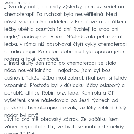
velmi malou.
„Dva dny poté, co přišly výsledky, jsem už seděl na
chemoterapii. Ta rychlost byla neuvěřitelná. Mezi
návštěvou plicního oddělení v Benešově a začátkem
léčby uběhlo pouhých 16 dní. Rychleji to snad ani
nejde,“ podivuje se Robin. Následovala pětiměsíční
léčba, v rámci níž absolvoval čtyři cykly chemoterapií
a radioterapii. Po celou dobu mu byla oporou jeho
rodina a také kamarádi.
„Hned druhý den ráno po chemoterapii se stalo
něco neuvěřitelného – najednou jsem byl bez
dušnosti. Takže léčba musí zabírat, říkal jsem si tehdy,“
vzpomíná. Přestože byl v důsledku léčby oslabený a
pohublý, cítil se Robin brzy lépe. Kontrola a CT
vyšetření, které následovalo po šesti týdnech od
poslední chemoterapie, ukázaly, že léky zabírají. Celý
nádor byl pryč.
„Byl to pro mě obrovský zázrak. Ze začátku jsem
vůbec nepočítal s tím, že bych se mohl ještě někdy