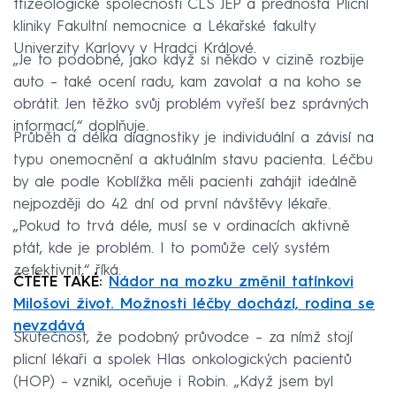
ftizeologické společnosti ČLS JEP a přednosta Plicní
kliniky Fakultní nemocnice a Lékařské fakulty
Univerzity Karlovy v Hradci Králové.
„Je to podobné, jako když si někdo v cizině rozbije
auto – také ocení radu, kam zavolat a na koho se
obrátit. Jen těžko svůj problém vyřeší bez správných
informací,“ doplňuje.
Průběh a délka diagnostiky je individuální a závisí na
typu onemocnění a aktuálním stavu pacienta. Léčbu
by ale podle Koblížka měli pacienti zahájit ideálně
nejpozději do 42 dní od první návštěvy lékaře.
„Pokud to trvá déle, musí se v ordinacích aktivně
ptát, kde je problém. I to pomůže celý systém
zefektivnit,“ říká.
ČTĚTE TAKÉ:
Nádor na mozku změnil tatínkovi
Milošovi život. Možnosti léčby dochází, rodina se
nevzdává
Skutečnost, že podobný průvodce – za nímž stojí
plicní lékaři a spolek Hlas onkologických pacientů
(HOP) – vznikl, oceňuje i Robin. „Když jsem byl