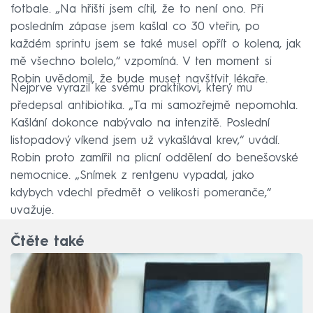
fotbale. „Na hřišti jsem cítil, že to není ono. Při
posledním zápase jsem kašlal co 30 vteřin, po
každém sprintu jsem se také musel opřít o kolena, jak
mě všechno bolelo,“ vzpomíná. V ten moment si
Robin uvědomil, že bude muset navštívit lékaře.
Nejprve vyrazil ke svému praktikovi, který mu
předepsal antibiotika. „Ta mi samozřejmě nepomohla.
Kašlání dokonce nabývalo na intenzitě. Poslední
listopadový víkend jsem už vykašlával krev,“ uvádí.
Robin proto zamířil na plicní oddělení do benešovské
nemocnice. „Snímek z rentgenu vypadal, jako
kdybych vdechl předmět o velikosti pomeranče,“
uvažuje.
Čtěte také