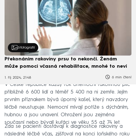
6
fotografií
Překonáním rakoviny prsu to nekončí. Ženám
může pomoci včasná rehabilitace, mnohé to neví
6 min čtení
1. říj 2024, 21:48
V České republice každý rok onemocní rakovinou plic
přibližně 6 600 lidí a téměř 5 400 na ni zemře. Jejím
prvním příznakem bývá úporný kašel, který navzdory
léčbě neustupuje. Nemocní mívají potíže s dýcháním,
hubnou a jsou unavení. Ohrožení jsou zejména
současní nebo bývalí kuřáci ve věku 55 až 74 let.
Zda se pacienti dostávají k diagnostice rakoviny a
následné léčbě včas, zjišťoval na konci loňského roku