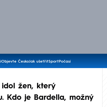
í
Objevte Česko
Jak ušetřit
Sport
Počasí
idol žen, který
u. Kdo je Bardella, možný