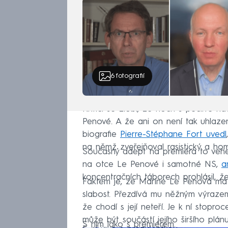
6
fotografií
Kritici se zlobí, že hoch s pečlivě 
Penové. A že ani on není tak uhlaze
biografie
Pierre-Stéphane Fort uvedl
na němž zveřejňoval rasistický a ho
Současný adept na premiéra to vehem
na otce Le Penové i samotné NS,
a
koncentračních táborech prohlásil, ž
Faktem je, že Marine Le Penová má
slabost. Přezdívá mu něžným výrazem
že chodí s její neteří. Je k ní stopro
může být součástí jejího širšího plá
S ním jako s premiérem.