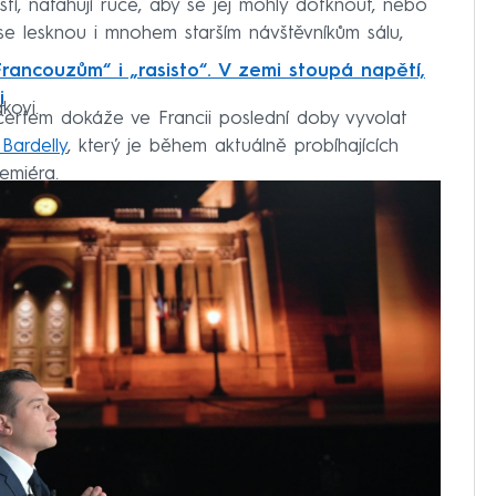
tí, natahují ruce, aby se jej mohly dotknout, nebo
i se lesknou i mnohem starším návštěvníkům sálu,
Francouzům“ i „rasisto“. V zemi stoupá napětí,
i
kovi.
certem dokáže ve Francii poslední doby vyvolat
Bardelly
, který je během aktuálně probíhajících
emiéra.