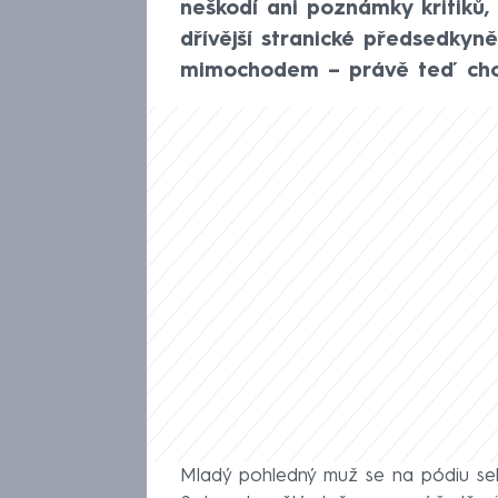
neškodí ani poznámky kritiků, 
dřívější stranické předsedkyně
mimochodem – právě teď cho
Mladý pohledný muž se na pódiu seb