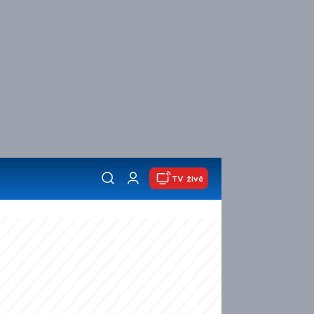
TV živě