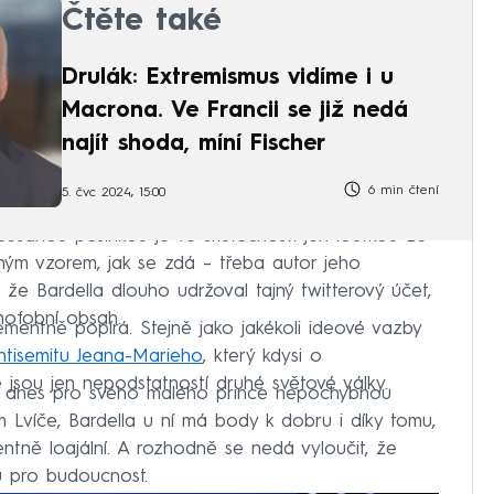
Čtěte také
Drulák: Extremismus vidíme i u
Macrona. Ve Francii se již nedá
najít shoda, míní Fischer
6 min čtení
5. čvc 2024, 15:00
načesanou pěšinkou je ve skutečnosti jen loutkou Le
ným vzorem, jak se zdá – třeba autor jeho
, že Bardella dlouho udržoval tajný twitterový účet,
mofobní obsah.
entně popírá. Stejně jako jakékoli ideové vazby
ntisemitu Jeana-Marieho
, který kdysi o
e jsou jen nepodstatností druhé světové války.
 dnes pro svého malého prince nepochybnou
 Lvíče, Bardella u ní má body k dobru i díky tomu,
centně loajální. A rozhodně se nedá vyloučit, že
nu pro budoucnost.