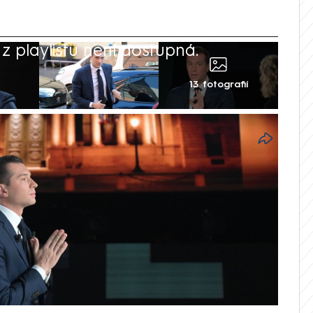
 playlistu není dostupná.
13 fotografií
ho, aby si do čela dosadila nejmladšího
Vážným uchazečem o tento post je Jordan
ik z krajně pravicového Národního sdružení
ndových volbách teoreticky může stát
ém patře paneláku uprostřed problematické
, miláček prvovoličů, který chce omezovat
alecké kořeny. Bardellovi zatím příliš