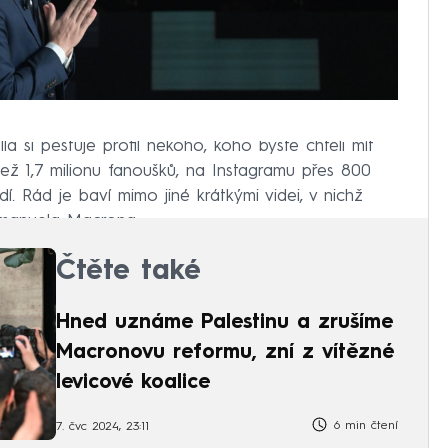
lla si pěstuje profil někoho, koho byste chtěli mít
ež 1,7 milionu fanoušků, na Instagramu přes 800
lidí. Rád je baví mimo jiné krátkými videi, v nichž
mmanuela Macrona.
Čtěte také
Hned uznáme Palestinu a zrušíme
Macronovu reformu, zní z vítězné
levicové koalice
6 min čtení
7. čvc 2024, 23:11