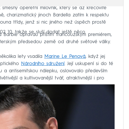
měšný operetní milovník, který se až křečovitě
ně, charizmatický jinoch Bardella zatím k respektu
ouna třídy, jenž si nic jiného než úspěch prostě
902 10, takže se sluší dodat ještě něco.
d Barbie opravdu příštím francouzským premiérem,
sterským předsedou země od druhé světové války.
ěkolika lety vsadila
Marine Le Penová
, když jej
eptického
Národního sdružení
. Její uskupení si do té
u a antisemitskou nálepku, oslovovalo především
ětivější a kultivovanější tvář, atraktivnější i pro