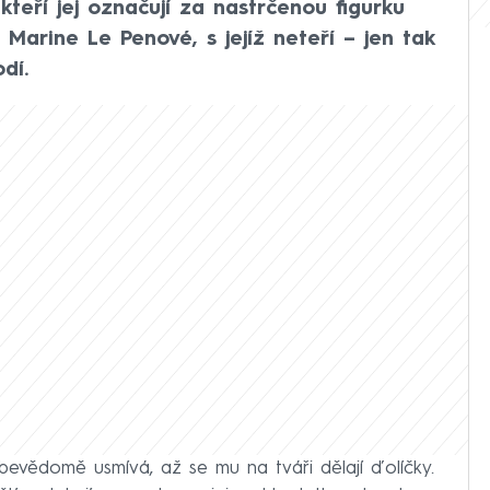
kteří jej označují za nastrčenou figurku
 Marine Le Penové, s jejíž neteří – jen tak
dí.
evědomě usmívá, až se mu na tváři dělají ďolíčky.