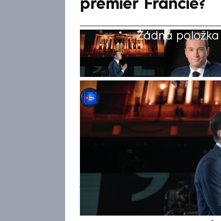
premiér Francie?
Žádná položka z
CNN Prima NEWS
7. čvc 2024, 14:50
Francie není moc daleko od to
premiéra ve svých dějinách. 
Bardella, teprve 28letý polit
(NS). Šéfem vlády se po víke
jinoch, který vyrůstal v osm
čtvrti. Hvězda sociálních sítí
imigraci, byť má sám přistěhov