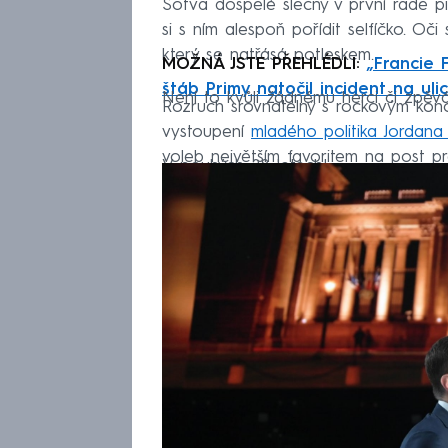
Sotva dospělé slečny v první řadě piš
si s ním alespoň pořídit selfíčko. Oč
který se natřásá potleskem.
MOŽNÁ JSTE PŘEHLÉDLI:
„Francie 
štáb Primy natočil incident na ulic
Není to kvůli žádnému herci či zpěvá
Rozruch srovnatelný s rockovým kon
vystoupení
mladého politika Jordana 
voleb největším favoritem na post pr
V pouhých 28 letech!