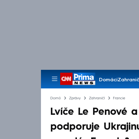
Domácí
Zahranič
Pořady
Domů
Zprávy
Zahraničí
Francie
Lvíče Le Penové a 
podporuje Ukrajin