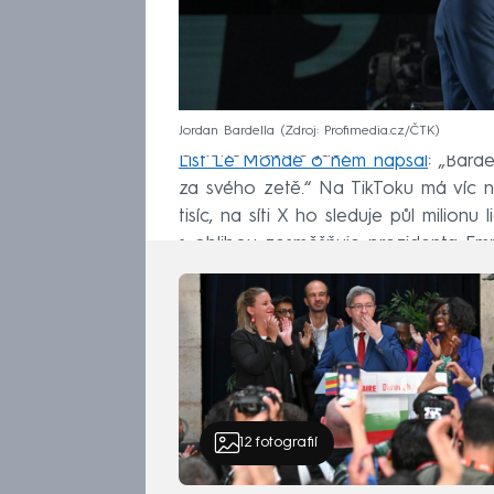
Jordan Bardella
Zdroj: Profimedia.cz/ČTK
O koho vlastně jde?
List Le Monde o něm napsal
: „Barde
za svého zetě.“ Na TikToku má víc n
tisíc, na síti X ho sleduje půl milionu 
s oblibou zesměšňuje prezidenta E
12
fotografií