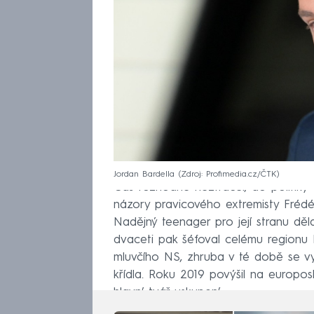
Jordan Bardella
Zdroj: Profimedia.cz/ČTK
Čas rozhodně neztrácel, do politiky v
názory pravicového extremisty Frédér
Nadějný teenager pro její stranu děl
dvaceti pak šéfoval celému regionu 
mluvčího NS, zhruba v té době se vy
křídla. Roku 2019 povýšil na europo
hlavní tvář uskupení.