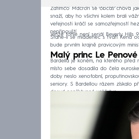
Srovnání těch dvou je neúprosné.
Zatímco Macron se občas chová jak s
snaží, aby ho všichni kolem brali váž
veřejnosti kráčí se samozřejmostí hez
nepřipouští.
Jenže tohle není seriál Beverly Hills 
Stane-li se mládenec s tváří Kena o
bude prvním krajně pravicovým mini
Malý princ Le Penové
Bardella je koněm, na kterého před n
místo sebe dosadila do čela eurosk
doby neslo xenofobní, proputinovsko
seniory. S Bardellou rázem získalo přív
dosud nepřístupné voličstvo.