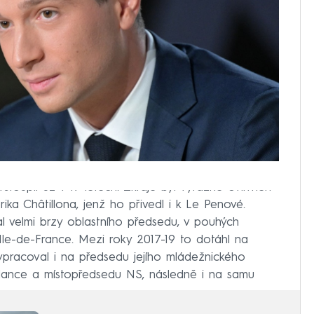
stoupil už v 17 letech. Zkraje byl výrazně ovlivněn
ika Châtillona, jenž ho přivedl i k Le Penové.
al velmi brzy oblastního předsedu, v pouhých
Ile-de-France. Mezi roky 2017-19 to dotáhl na
pracoval i na předsedu jejího mládežnického
slance a místopředsedu NS, následně i na samu