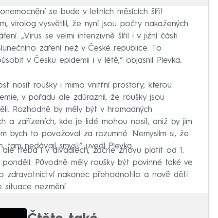
onemocnění se bude v letních měsících šířit
m, virolog vysvětlil, že nyní jsou počty nakažených
ení. „Virus se velmi intenzivně šířil i v jižní části
lunečního záření než v České republice. To
sobit v Česku epidemii i v létě,“ objasnil Plevka.
st nosit roušky i mimo vnitřní prostory, kterou
mie, v pořadu ale zdůraznil, že roušky jsou
měli. Rozhodně by měly být v hromadných
 a zařízeních, kde je lidé mohou nosit, aniž by jim
zim bych to považoval za rozumné. Nemyslím si, že
h, tam nedávají smysl,“ uvedl Plevka.
ale třeba i v divadlech, začne znovu platit od 1.
é pondělí. Původně měly roušky být povinné také ve
tvo zdravotnictví nakonec přehodnotilo a nově děti
e situace nezmění.