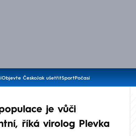
í
Objevte Česko
Jak ušetřit
Sport
Počasí
populace je vůči
tní, říká virolog Plevka