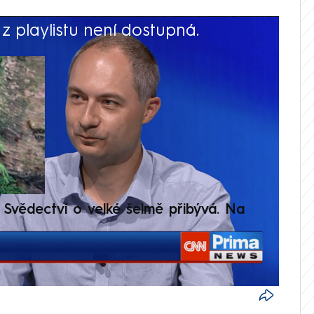
 playlistu není dostupná.
V
Svědectví o velké šelmě přibývá. Na
Setká
je op