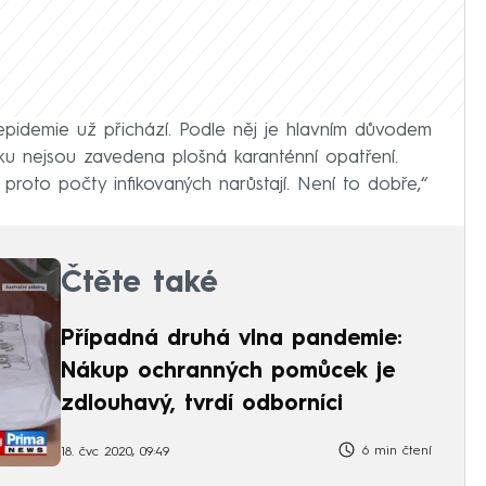
 epidemie už přichází. Podle něj je hlavním důvodem
sku nejsou zavedena plošná karanténní opatření.
a proto počty infikovaných narůstají. Není to dobře,“
Čtěte také
Případná druhá vlna pandemie:
Nákup ochranných pomůcek je
zdlouhavý, tvrdí odborníci
6 min čtení
18. čvc 2020, 09:49