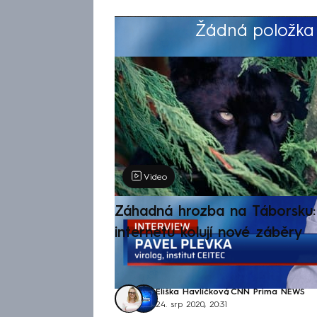
Žádná položka z
Výběr redakce
Video
Záhadná hrozba na Táborsku: 
internetu kolují nové záběry
Eliška Havlíčková
,
CNN Prima NEWS
24. srp 2020, 20:31