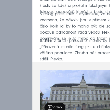
štěstí, že když si prošel infekcí jiným
takovou odpověď, která ho bude chrá
Virolog přišel také s myšlenkou, že ně
znamená, že ačkoliv jsou v přímém ko
číslo, kolik lidí by to mohlo být, ale
pokouší odhadnout řada vědců. Někte
domnívám, že je to třeba do třiceti p
Jedním z příčin přirozené imunity by
„Přirozená imunita funguje i u chřipk
většina populace. Zhruba pět procent 
sdělil Plevka.
Video