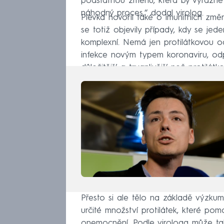
podstatnou změnu, která by výrazně m
náhodný proces,“ dodal virolog.
Plevka hovořil také o imunitních zm
se totiž objevily případy, kdy se jede
komplexní. Nemá jen protilátkovou o
infekce novým typem koronaviru, o
důležitější a trvanlivější než protilá
Přesto si ale tělo na základě výzk
určité množství protilátek, které p
onemocnění. Podle virologa může také