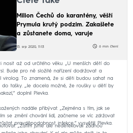
Čtěte také
Milion Čechů do karantény, věští
Prymula krutý podzim. Zakašlete
a zůstanete doma, varuje
6 min čtení
15. srp 2020, 11:13
ti nosit až od určitého věku. „U menších dětí do
sl. Bude pro ně složité nařízení dodržovat a
l virolog. To znamená, že si děti budou sahat na
dí do tašky. „Je docela možné, že roušky u dětí by
azí,“ doplnil Plevka.
ažených nadále přibývat. „Zejména s tím, jak se
ím se změní chování lidí, začneme se víc zdržovat
stat pravděpodobnost infekce,“ vysvětlil Plevka.
mutovat. „Zatím jsme ale nedetekovali žádnou