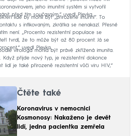
 koronavirovem, jeho imunitní systém si vytvořil
nit před tím současným,“ uvedl Plevka.
kteří lidé by mohli být „přirozeně imunní“. To
ntaktu s infikovaným, zkrátka se nenakazí. Přesné
 zatím není. „Procento rezistentní populace se
ří tvrdí, že to může být až 80 procent. Já se
rocent,“ uvedl Plevka.
 podle virologa mohla být právě zkřížená imunita.
y. Když přijde nový typ, je rezistentní dokonce
lidí je také přirozeně rezistentní vůči viru HIV,“
Čtěte také
Koronavirus v nemocnici
Kosmonosy: Nakaženo je devět
lidí, jedna pacientka zemřela