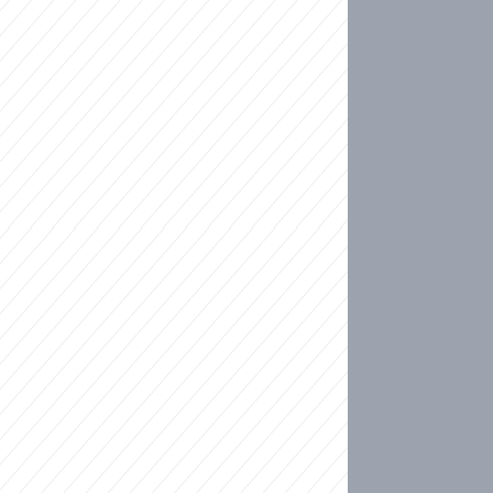
ideo
ní plné slz po 50 letech: Matku donutili dát d
ět spojil test DNA