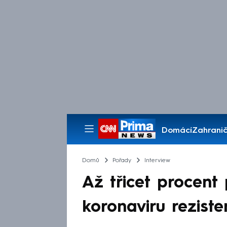
Domácí
Zahranič
Pořady
Domů
Pořady
Interview
Až třicet procent 
koronaviru rezisten