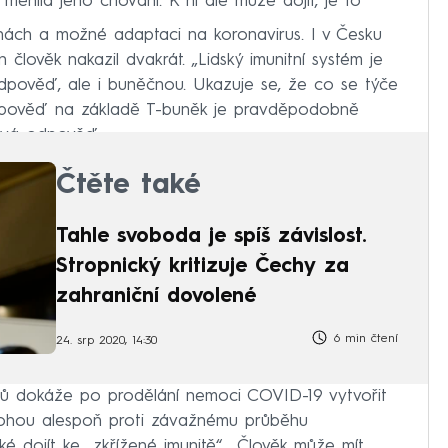
ěnila jeho chování. K ní ale může dojít, je to
ěnách a možné adaptaci na koronavirus. I v Česku
n člověk nakazil dvakrát. „Lidský imunitní systém je
dpověď, ale i buněčnou. Ukazuje se, že co se týče
dpověď na základě T-buněk je pravděpodobně
tková odpověď.
Čtěte také
Tahle svoboda je spíš závislost.
Stropnický kritizuje Čechy za
zahraniční dovolené
6 min čtení
24. srp 2020, 14:30
umů dokáže po prodělání nemoci COVID-19 vytvořit
omohou alespoň proti závažnému průběhu
 dojít ke „zkřížené imunitě“. „Člověk může mít