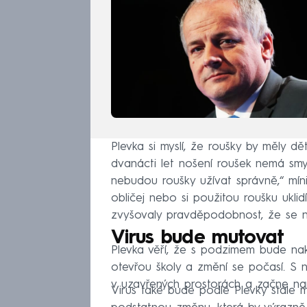
Plevka si myslí, že roušky by měly dě
dvanácti let nošení roušek nemá smy
nebudou roušky užívat správně,“ míni
obličej nebo si použitou roušku ukli
zvyšovaly pravděpodobnost, že se nak
Virus bude mutovat
Plevka věří, že s podzimem bude nak
otevřou školy a změní se počasí. S n
v uzavřených prostorách a začne narů
Virus také bude podle Plevky stále 