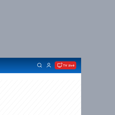
TV živě