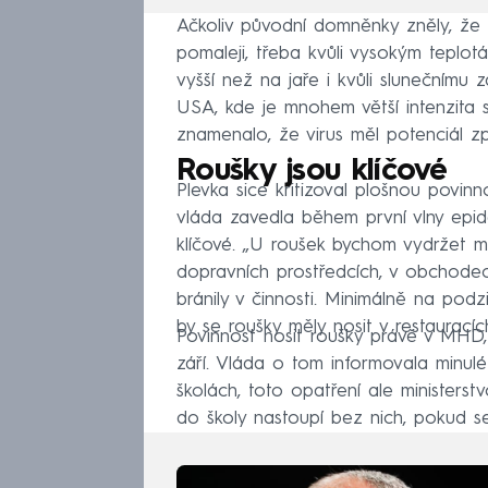
Ačkoliv původní domněnky zněly, že 
pomaleji, třeba kvůli vysokým teplotá
vyšší než na jaře i kvůli slunečnímu zář
USA, kde je mnohem větší intenzita s
znamenalo, že virus měl potenciál způ
Roušky jsou klíčové
Plevka sice kritizoval plošnou povinno
vláda zavedla během první vlny epide
klíčové. „U roušek bychom vydržet 
dopravních prostředcích, v obchodech
bránily v činnosti. Minimálně na pod
by se roušky měly nosit v restauracíc
Povinnost nosit roušky právě v MHD, 
září. Vláda o tom informovala minul
školách, toto opatření ale ministers
do školy nastoupí bez nich, pokud s