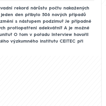
vadní rekord nárůstu počtu nakažených
jeden den přibylo 506 nových případů
s změní s nástupem podzimu? Je případné
ch protiopatření adekvátní? A je možné
munitu? O tom v pořadu Interview hovořil
kého výzkumného institutu CEITEC při